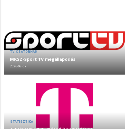
TV CSATORNÁK
MKSZ-Sport TV megállapodás
2026-08-07
STATISZTIKA