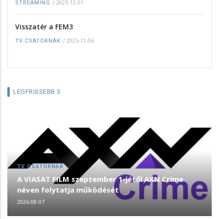
/
2025-12-01
STREAMING
Visszatér a FEM3
/
2025-11-06
TV CSATORNÁK
LEGFRISSEBB 3
TV CSATORNÁK
A VIASAT FILM szeptember 1-jétől AXN Crime
néven folytatja működését
2026-08-07