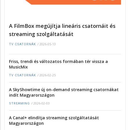
A FilmBox megújítja lineáris csatornáit és
streaming szolgáltatását
/
2026-05-13
TV CSATORNÁK
Friss, trendi és változatos formában tér vissza a
MusicMix
/
2026-02-25
TV CSATORNÁK
A SkyShowtime új on-demand streaming csatornákat
indít Magyarországon
/
2026-02-03
STREAMING
A Canal+ elindítja streaming szolgáltatását
Magyarországon