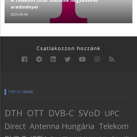
A Telekom 2026. második negyedéves
eredményei
2026-08-06
Csatlakozzon hozzánk
TOP15 CÍMKE
DTH
OTT
DVB-C
SVoD
UPC
Direct
Antenna Hungária
Telekom