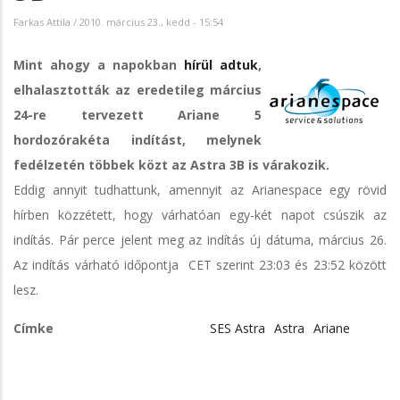
Farkas Attila
/
2010. március 23., kedd - 15:54
Mint ahogy a napokban
hírül adtuk
,
elhalasztották az eredetileg március
24-re tervezett Ariane 5
hordozórakéta indítást, melynek
fedélzetén többek közt az Astra 3B is várakozik.
Eddig annyit tudhattunk, amennyit az Arianespace egy rövid
hírben közzétett, hogy várhatóan egy-két napot csúszik az
indítás. Pár perce jelent meg az indítás új dátuma, március 26.
Az indítás várható időpontja CET szerint 23:03 és 23:52 között
lesz.
Címke
SES Astra
Astra
Ariane