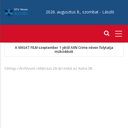
Ugrás
a
2026. augusztus 8., szombat -
László
tartalomra
Fő
navigáció
A VIASAT FILM szeptember 1-jétől AXN Crime néven folytatja
működését
Címlap
»
Archívum
»
Március 26-án indul az Astra 3B
Morzsa