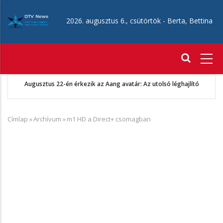
Ugrás
a
2026. augusztus 6., csütörtök -
Berta, Bettina
tartalomra
Fő
navigáció
Augusztus 22-én érkezik az Aang avatár: Az utolsó léghajlító
Címlap
»
Archívum
»
m1 HD a Direct+ csomagban
Morzsa