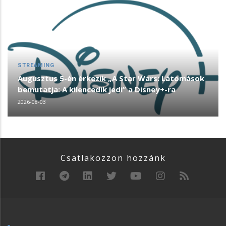
STREAMING
Augusztus 5-én érkezik „A Star Wars: Látomások
bemutatja: A kilencedik jedi” a Disney+-ra
2026-08-03
Csatlakozzon hozzánk