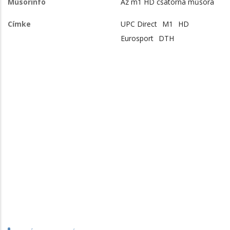
Műsorinfó
Az m1 HD csatorna műsora
Címke
UPC Direct
M1
HD
Eurosport
DTH