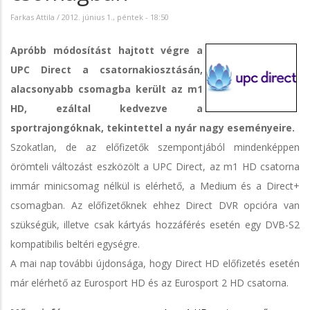
Farkas Attila
/
2012. június 1., péntek - 18:50
Apróbb módosítást hajtott végre a
UPC Direct a csatornakiosztásán,
alacsonyabb csomagba került az m1
HD, ezáltal kedvezve a
sportrajongóknak, tekintettel a nyár nagy eseményeire.
Szokatlan, de az előfizetők szempontjából mindenképpen
örömteli változást eszközölt a UPC Direct, az m1 HD csatorna
immár minicsomag nélkül is elérhető, a Medium és a Direct+
csomagban. Az előfizetőknek ehhez Direct DVR opcióra van
szükségük, illetve csak kártyás hozzáférés esetén egy DVB-S2
kompatibilis beltéri egységre.
A mai nap további újdonsága, hogy Direct HD előfizetés esetén
már elérhető az Eurosport HD és az Eurosport 2 HD csatorna.