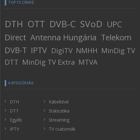
TOP15 CÍMKE
DTH
OTT
DVB-C
SVoD
UPC
Direct
Antenna Hungária
Telekom
DVB-T
IPTV
DigiTV
NMHH
MinDig TV
DTT
MinDig TV Extra
MTVA
KATEGÓRIÁK
DTH
Kábeltévé
DTT
Statisztika
Egyéb
Streaming
IPTV
TV csatornák