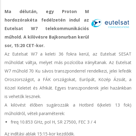
Ma délután, egy Proton M
hordozórakéta fedélzetén indul az
Eutelsat W7 telekommunikációs
műhold. A kilövésre Bajkonurban kerül
sor, 15:20 CET-kor.
Az Eutelsat W7 a keleti 36 fokra kerül, az Eutelsat SESAT
műholdat váltja, melyet más pozícióba irányítanak. Az Eutelsat
W7 műhold 70 Ku sávos transzponderrel rendelkezi, jelei lefedik
Oroszországot, a FÁK országokat, Európát, Közép Ázsiát, a
Közel Keletet és Afrikát. Egyes transzponderek jelei hazánkban
is vehetők lesznek.
A kilövést élőben sugározzák a Hotbird 6(keleti 13 fok)
műholdról, vételi paraméterek:
freq 10.853 GHz, pol H, SR 27500, FEC 3 / 4
Az indítási ablak 15:15-kor kezdődik.