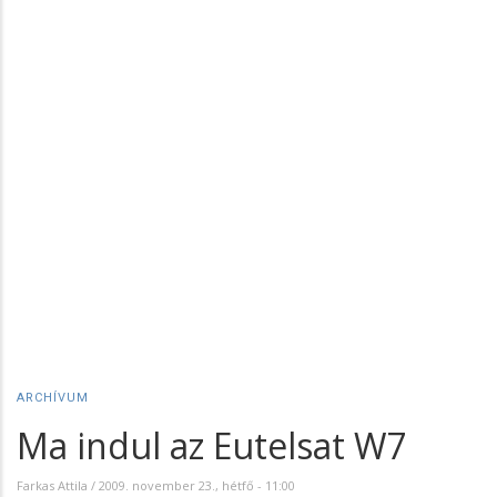
ARCHÍVUM
Ma indul az Eutelsat W7
Farkas Attila
/
2009. november 23., hétfő - 11:00