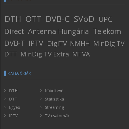
DTH
OTT
DVB-C
SVoD
UPC
Direct
Antenna Hungária
Telekom
DVB-T
IPTV
DigiTV
NMHH
MinDig TV
DTT
MinDig TV Extra
MTVA
KATEGÓRIÁK
DTH
Kábeltévé
DTT
Statisztika
Egyéb
Streaming
IPTV
TV csatornák