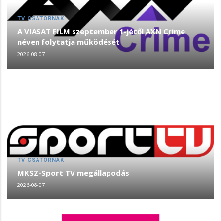
TV CSATORNÁK
A VIASAT FILM szeptember 1-jétől AXN Crime
néven folytatja működését
2026-08-07
TV CSATORNÁK
MKSZ-Sport TV megállapodás
2026-08-07