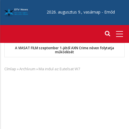
Ugrás
a
2026. augusztus 9., vasárnap -
Emőd
tartalomra
Fő
navigáció
A VIASAT FILM szeptember 1-jétől AXN Crime néven folytatja
működését
Címlap
»
Archívum
»
Ma indul az Eutelsat W7
Morzsa