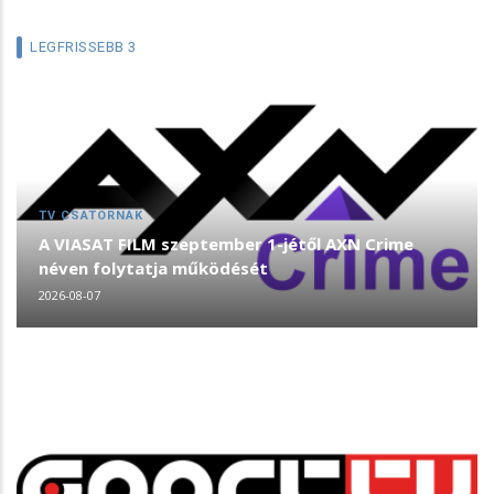
LEGFRISSEBB 3
TV CSATORNÁK
A VIASAT FILM szeptember 1-jétől AXN Crime
néven folytatja működését
2026-08-07