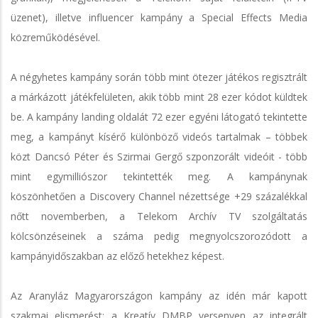
üzenet), illetve influencer kampány a Special Effects Media
közreműködésével.
A négyhetes kampány során több mint ötezer játékos regisztrált
a márkázott játékfelületen, akik több mint 28 ezer kódot küldtek
be. A kampány landing oldalát 72 ezer egyéni látogató tekintette
meg, a kampányt kísérő különböző videós tartalmak – többek
közt Dancsó Péter és Szirmai Gergő szponzorált videóit - több
mint egymilliószor tekintették meg. A kampánynak
köszönhetően a Discovery Channel nézettsége +29 százalékkal
nőtt novemberben, a Telekom Archív TV szolgáltatás
kölcsönzéseinek a száma pedig megnyolcszorozódott a
kampányidőszakban az előző hetekhez képest.
Az Aranyláz Magyarországon kampány az idén már kapott
szakmai elismerést: a Kreatív DMBP versenyen az integrált