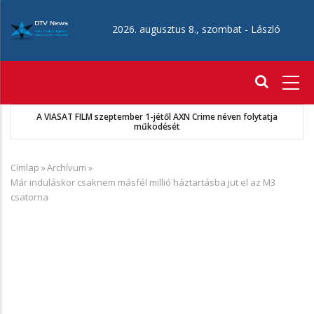
Ugrás
a
2026. augusztus 8., szombat -
László
tartalomra
Fő
navigáció
A VIASAT FILM szeptember 1-jétől AXN Crime néven folytatja
működését
Címlap
»
Archívum
»
Morzsa
Már induláskor csaknem másfél millió háztartásba jut el az M3
csatorna