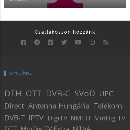
Csatlakozzon hozzánk
TOP15 CÍMKE
DTH
OTT
DVB-C
SVoD
UPC
Direct
Antenna Hungária
Telekom
DVB-T
IPTV
DigiTV
NMHH
MinDig TV
DTT
MinDig TV Extra
MTVA