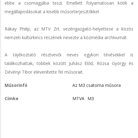
ebbe a csomagjába teszi. Emellett folyamatosan kötik a
megállapodásokat a kisebb műsorterjesztőkkel.
Rákay Philip, az MTV Zrt. vezérigazgató-helyettese a közös
nemzeti kultúrkincs részének nevezte a közmédia archívumát.
A tájékoztató résztvevői neves egykori tévésekkel is
találkozhattak, többek között Juhász Előd, Rózsa György és
Dévényi Tibor elevenítette fel műsorait.
Műsorinfó
Az M3 csatorna műsora
Címke
MTVA
M3