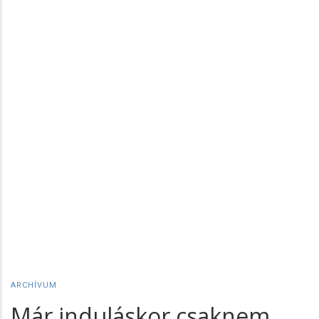
ARCHÍVUM
Már induláskor csaknem