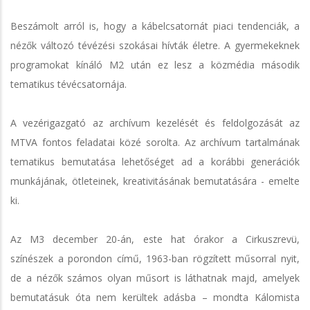
Beszámolt arról is, hogy a kábelcsatornát piaci tendenciák, a
nézők változó tévézési szokásai hívták életre. A gyermekeknek
programokat kínáló M2 után ez lesz a közmédia második
tematikus tévécsatornája.
A vezérigazgató az archívum kezelését és feldolgozását az
MTVA fontos feladatai közé sorolta. Az archívum tartalmának
tematikus bemutatása lehetőséget ad a korábbi generációk
munkájának, ötleteinek, kreativitásának bemutatására - emelte
ki.
Az M3 december 20-án, este hat órakor a Cirkuszrevü,
színészek a porondon című, 1963-ban rögzített műsorral nyit,
de a nézők számos olyan műsort is láthatnak majd, amelyek
bemutatásuk óta nem kerültek adásba – mondta Kálomista