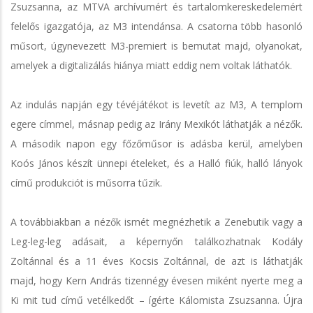
Zsuzsanna, az MTVA archívumért és tartalomkereskedelemért
felelős igazgatója, az M3 intendánsa. A csatorna több hasonló
műsort, úgynevezett M3-premiert is bemutat majd, olyanokat,
amelyek a digitalizálás hiánya miatt eddig nem voltak láthatók.
Az indulás napján egy tévéjátékot is levetít az M3, A templom
egere címmel, másnap pedig az Irány Mexikót láthatják a nézők.
A második napon egy főzőműsor is adásba kerül, amelyben
Koós János készít ünnepi ételeket, és a Halló fiúk, halló lányok
című produkciót is műsorra tűzik.
A továbbiakban a nézők ismét megnézhetik a Zenebutik vagy a
Leg-leg-leg adásait, a képernyőn találkozhatnak Kodály
Zoltánnal és a 11 éves Kocsis Zoltánnal, de azt is láthatják
majd, hogy Kern András tizennégy évesen miként nyerte meg a
Ki mit tud című vetélkedőt – ígérte Kálomista Zsuzsanna. Újra