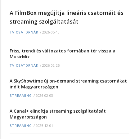
A FilmBox megújítja lineáris csatornáit és
streaming szolgáltatását
/
2026-05-13
TV CSATORNÁK
Friss, trendi és változatos formában tér vissza a
MusicMix
/
2026-02-25
TV CSATORNÁK
A SkyShowtime új on-demand streaming csatornákat
indít Magyarországon
/
2026-02-03
STREAMING
A Canal+ elindítja streaming szolgáltatását
Magyarországon
/
2025-12-01
STREAMING