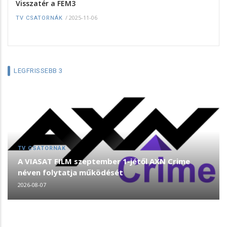
Visszatér a FEM3
/
2025-11-06
TV CSATORNÁK
LEGFRISSEBB 3
TV CSATORNÁK
A VIASAT FILM szeptember 1-jétől AXN Crime
néven folytatja működését
2026-08-07