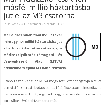
másfél millió háztartásba
jut el az M3 csatorna
Farkas Attila
/
2013. november 27., szerda - 13:02
Már a december 20-ai indulásakor
mintegy 1,4 millió háztartásba jut
el a közmédia retrócsatornája, a
Médiaszolgáltatás-támogató és
Vagyonkezelő Alap (MTVA)
archívumára épülő M3 kábeltelevízió.
Szabó László Zsolt, az MTVA megbízott vezérigazgatója a tévét
bemutató szerdai budapesti sajtótájékoztatón elmondta, a
csatorna arra is lehetőséget ad, hogy a közmédia digitalizálja a
birtokában lévő archívum tartalmát.