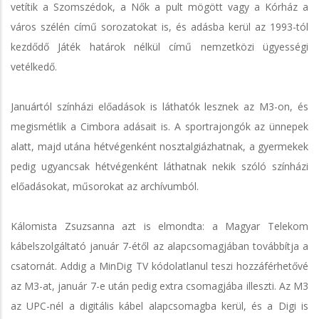
vetítik a Szomszédok, a Nők a pult mögött vagy a Kórház a
város szélén című sorozatokat is, és adásba kerül az 1993-tól
kezdődő Játék határok nélkül című nemzetközi ügyességi
vetélkedő.
Januártól színházi előadások is láthatók lesznek az M3-on, és
megismétlik a Cimbora adásait is. A sportrajongók az ünnepek
alatt, majd utána hétvégenként nosztalgiázhatnak, a gyermekek
pedig ugyancsak hétvégenként láthatnak nekik szóló színházi
előadásokat, műsorokat az archívumból.
Kálomista Zsuzsanna azt is elmondta: a Magyar Telekom
kábelszolgáltató január 7-étől az alapcsomagjában továbbítja a
csatornát. Addig a MinDig TV kódolatlanul teszi hozzáférhetővé
az M3-at, január 7-e után pedig extra csomagjába illeszti. Az M3
az UPC-nél a digitális kábel alapcsomagba kerül, és a Digi is