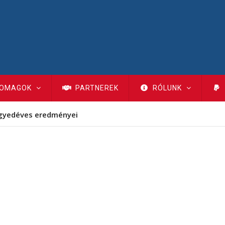
OMAGOK
PARTNEREK
RÓLUNK
gyedéves eredményei