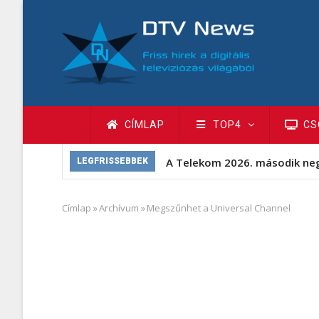
Ugrás
a
tartalomra
Fő
CÍMLAP
TOP4
CS
navigáció
A Telekom 2026. második ne
LEGFRISSEBBEK
Címlap
»
Archívum
»
Megszűnhet a Universal Channel
Morzsa