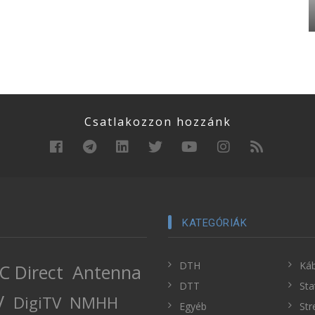
Csatlakozzon hozzánk
KATEGÓRIÁK
DTH
Káb
C Direct
Antenna
DTT
Sta
V
DigiTV
NMHH
Egyéb
Str