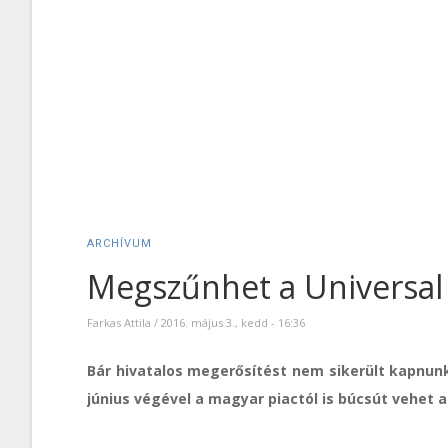
ARCHÍVUM
Megszűnhet a Universal
Farkas Attila
/
2016. május 3., kedd - 16:36
Bár hivatalos megerősítést nem sikerült kapnunk
június végével a magyar piactól is búcsút vehet a