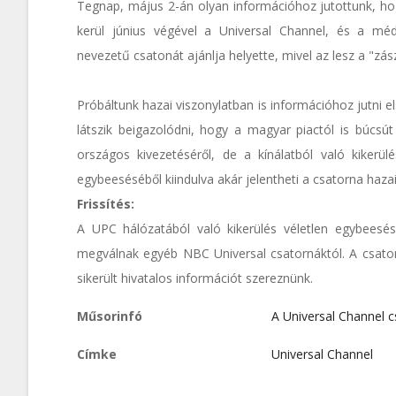
Tegnap, május 2-án olyan információhoz jutottunk, hog
kerül június végével a Universal Channel, és a méd
nevezetű csatonát ajánlja helyette, mivel az lesz a "zás
Próbáltunk hazai viszonylatban is információhoz jutni e
látszik beigazolódni, hogy a magyar piactól is búcsú
országos kivezetéséről, de a kínálatból való kike
egybeeséséből kiindulva akár jelentheti a csatorna haza
Frissítés:
A UPC hálózatából való kikerülés véletlen egybeesés
megválnak egyéb NBC Universal csatornáktól. A csator
sikerült hivatalos információt szereznünk.
Műsorinfó
A Universal Channel 
Címke
Universal Channel