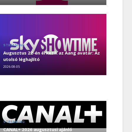
STREAMING
Augusztus 22-én érkezik az Aang avatár: Az
utolsó léghajlító
2026-08-05
STREAMING
CANAL+ 2026 augusztusi ajánló