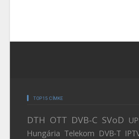
TOP15 CÍMKE
DTH
OTT
DVB-C
SVoD
UP
Hungária
Telekom
DVB-T
IPT