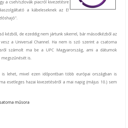
y a cseh/szlovák piacról kivezetésre
iaszolgáltató a kábeleseknek az E!
zlóshajó".
lső kézből, de ezeddig nem jártunk sikerrel, bár másodkézből az
t vesz a Universal Channel. Ha nem is szó szerint a csatorna
rülésről számolt ma be a UPC Magyarország, ami a dátumok
i megszűnését is.
 is lehet, mivel ezen időpontban több európai országban is
na esetleges hazai kivezetéséről a mai napig (május 10.) sem
csatorna műsora