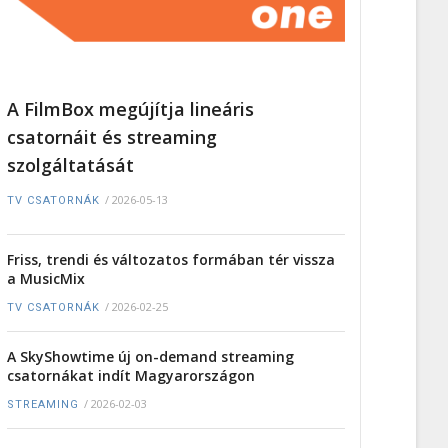
A FilmBox megújítja lineáris
csatornáit és streaming
szolgáltatását
/
2026-05-13
TV CSATORNÁK
Friss, trendi és változatos formában tér vissza
a MusicMix
/
2026-02-25
TV CSATORNÁK
A SkyShowtime új on-demand streaming
csatornákat indít Magyarországon
/
2026-02-03
STREAMING