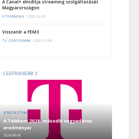
A Canal+ elindítja streaming szolgáltatását
Magyarországon
/
2025-12-01
STREAMING
Visszatér a FEM3
/
2025-11-06
TV CSATORNÁK
LEGFRISSEBB 3
STATISZTIKA
A Telekom 2026. második negyedéves
eredményei
2026-08-06