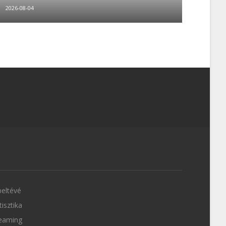
2026-08-04
eltévé
tisztika
eaming