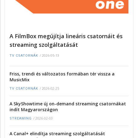
A FilmBox megújítja lineáris csatornáit és
streaming szolgáltatását
/
2026-05-13
TV CSATORNÁK
Friss, trendi és változatos formában tér vissza a
MusicMix
/
2026-02-25
TV CSATORNÁK
A SkyShowtime új on-demand streaming csatornákat
indít Magyarországon
/
2026-02-03
STREAMING
A Canal+ elindítja streaming szolgáltatását