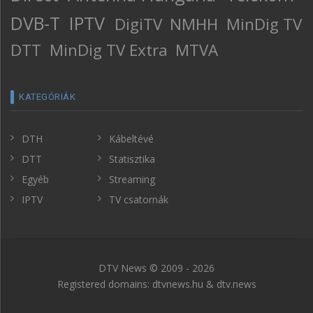
DVB-T
IPTV
DigiTV
NMHH
MinDig TV
DTT
MinDig TV Extra
MTVA
KATEGÓRIÁK
DTH
Kábeltévé
DTT
Statisztika
Egyéb
Streaming
IPTV
TV csatornák
DTV News © 2009 - 2026
Registered domains: dtvnews.hu & dtv.news