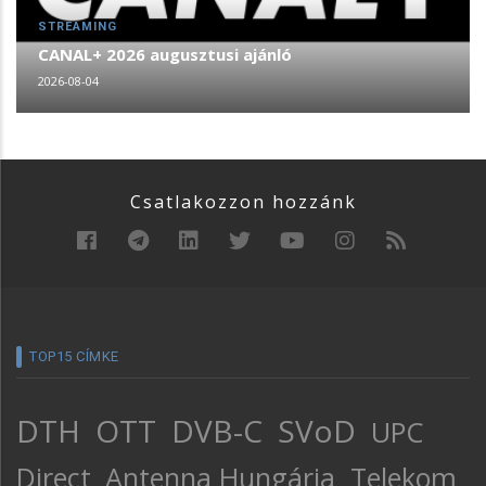
STREAMING
CANAL+ 2026 augusztusi ajánló
2026-08-04
Csatlakozzon hozzánk
TOP15 CÍMKE
DTH
OTT
DVB-C
SVoD
UPC
Direct
Antenna Hungária
Telekom