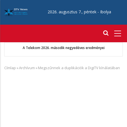
Ugrás
a
2026. augusztus 7., péntek -
Ibolya
tartalomra
Fő
navigáció
A Telekom 2026. második negyedéves eredményei
Címlap
»
Archívum
»
Megszűnnek a duplikációk a DigiTV kínálatában
Morzsa