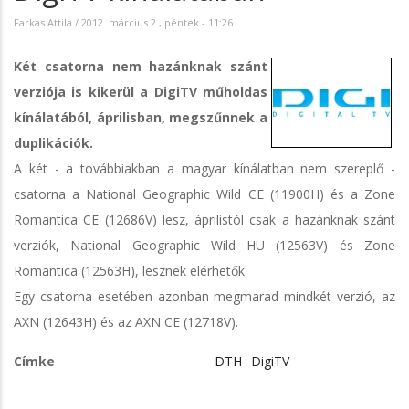
Farkas Attila
/
2012. március 2., péntek - 11:26
Két csatorna nem hazánknak szánt
verziója is kikerül a DigiTV műholdas
kínálatából, áprilisban, megszűnnek a
duplikációk.
A két - a továbbiakban a magyar kínálatban nem szereplő -
csatorna a National Geographic Wild CE (11900H) és a Zone
Romantica CE (12686V) lesz, áprilistól csak a hazánknak szánt
verziók, National Geographic Wild HU (12563V) és Zone
Romantica (12563H), lesznek elérhetők.
Egy csatorna esetében azonban megmarad mindkét verzió, az
AXN (12643H) és az AXN CE (12718V).
Címke
DTH
DigiTV