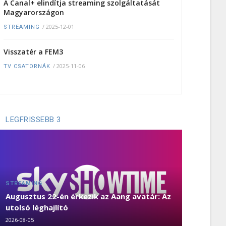
A Canal+ elindítja streaming szolgáltatását
Magyarországon
/
2025-12-01
STREAMING
Visszatér a FEM3
/
2025-11-06
TV CSATORNÁK
LEGFRISSEBB 3
STREAMING
Augusztus 22-én érkezik az Aang avatár: Az
utolsó léghajlító
2026-08-05