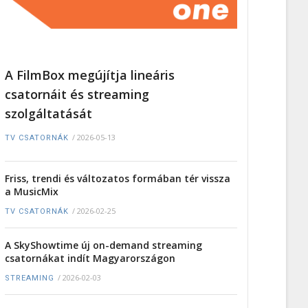
A FilmBox megújítja lineáris
csatornáit és streaming
szolgáltatását
/
2026-05-13
TV CSATORNÁK
Friss, trendi és változatos formában tér vissza
a MusicMix
/
2026-02-25
TV CSATORNÁK
A SkyShowtime új on-demand streaming
csatornákat indít Magyarországon
/
2026-02-03
STREAMING