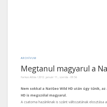
ARCHÍVUM
Megtanul magyarul a Na
Farkas Attila
/
2012. január 11., szerda - 09:56
Nem sokkal a NatGeo Wild HD után úgy tűnik, az
HD is megszólal magyarul.
A csatorna hazánknak is szánt változatának elosztása a n