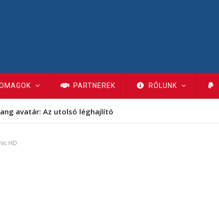
OMAGOK
PARTNEREK
RÓLUNK
ang avatár: Az utolsó léghajlító
hic HD