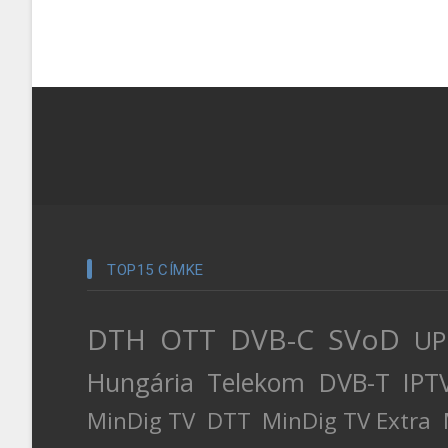
TOP15 CÍMKE
DTH
OTT
DVB-C
SVoD
UP
Hungária
Telekom
DVB-T
IPT
MinDig TV
DTT
MinDig TV Extra