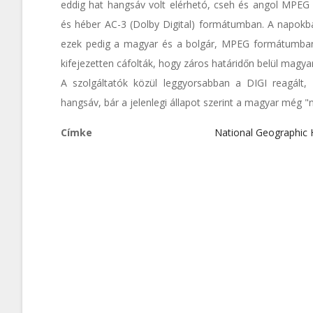
eddig hat hangsáv volt elérhetó, cseh és angol MPEG 
és héber AC-3 (Dolby Digital) formátumban. A napokba
ezek pedig a magyar és a bolgár, MPEG formátumban.
kifejezetten cáfolták, hogy záros határidőn belül magya
A szolgáltatók közül leggyorsabban a DIGI reagált, d
hangsáv, bár a jelenlegi állapot szerint a magyar még 
Címke
National Geographic