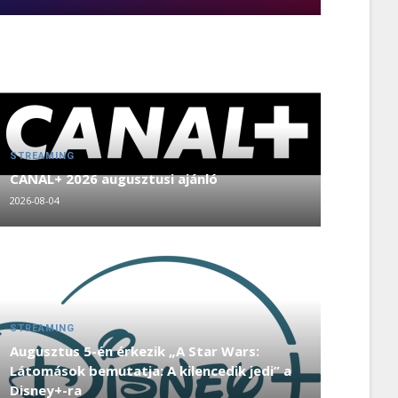
STREAMING
CANAL+ 2026 augusztusi ajánló
2026-08-04
STREAMING
Augusztus 5-én érkezik „A Star Wars:
Látomások bemutatja: A kilencedik jedi” a
Disney+-ra