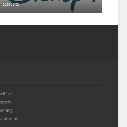
2026-08-03
eltévé
tisztika
eaming
csatornák