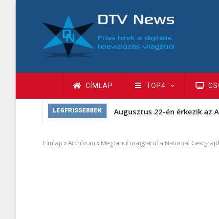
Ugrás
a
tartalomra
Fő
CÍMLAP
TOP4
CS
navigáció
Augusztus 22-én érkezik az A
LEGFRISSEBBEK
Címlap
»
Archívum
»
Megtanul magyarul a National Geograp
Morzsa