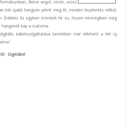
formátumban, illetve angol, török, orosz
n két újabb hangsáv jelent meg itt, minden bejelentés nélkül,
 Érdekes és egyben örömteli hír ez, hiszen nemrégiben még
r hangvivőt kap a csatorna.
igitális kábelszolgáltatása keretében már elérhető a két új
"néma".
 HD
DigiKábel