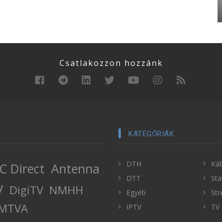
Csatlakozzon hozzánk
KATEGÓRIÁK
DTH
Káb
C Direct
Antenna
DTT
Sta
V
DigiTV
NMHH
Egyéb
Str
MTVA
IPTV
TV 