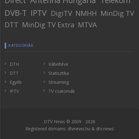
DVB-T
IPTV
DigiTV
NMHH
MinDig TV
DTT
MinDig TV Extra
MTVA
KATEGÓRIÁK
DTH
Kábeltévé
DTT
Statisztika
Egyéb
Streaming
IPTV
TV csatornák
DTV News © 2009 - 2026
Registered domains: dtvnews.hu & dtv.news