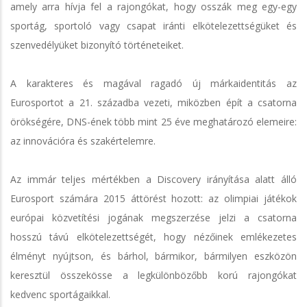
amely arra hívja fel a rajongókat, hogy osszák meg egy-egy
sportág, sportoló vagy csapat iránti elkötelezettségüket és
szenvedélyüket bizonyító történeteiket.
A karakteres és magával ragadó új márkaidentitás az
Eurosportot a 21. századba vezeti, miközben épít a csatorna
örökségére, DNS-ének több mint 25 éve meghatározó elemeire:
az innovációra és szakértelemre.
Az immár teljes mértékben a Discovery irányítása alatt álló
Eurosport számára 2015 áttörést hozott: az olimpiai játékok
európai közvetítési jogának megszerzése jelzi a csatorna
hosszú távú elkötelezettségét, hogy nézőinek emlékezetes
élményt nyújtson, és bárhol, bármikor, bármilyen eszközön
keresztül összekösse a legkülönbözőbb korú rajongókat
kedvenc sportágaikkal.