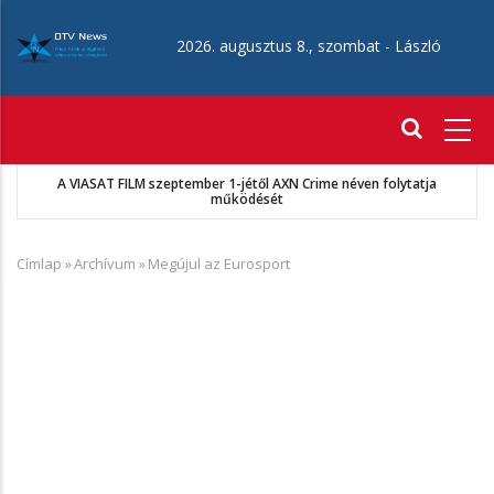
Ugrás
a
2026. augusztus 8., szombat -
László
tartalomra
Fő
navigáció
 VIASAT FILM szeptember 1-jétől AXN Crime néven folytatja
működését
Címlap
»
Archívum
»
Megújul az Eurosport
Morzsa