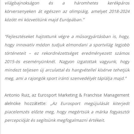
világbajnokságon és a háromhetes kerékpáros
körversenyeken át egészen az olimpiáig, amelyet 2018-2024
között mi közvetítünk majd Európában.”
“Fejlesztéseket hajtottunk végre a műsorgyártásban is, hogy,
hogy innovatív módon tudjuk elmondani a sportvilág legjobb
történeteit – ez rekordnézettséget eredményezett számos
2015-ös eseményünknél. Nagyon izgatottak vagyunk, hogy
mindezt teljesen új arculattal és hangvétellel kísérve tehetjük
meg, ami a rajongók sport iránti szenvedélyét táplálja majd.”
Antonio Ruiz, az Eurosport Marketing & Franchise Management
alelnöke hozzátette:
„Az Eurosport megújulását kiterjedt
piacelemzés előzte meg, hogy megértsük a márka fogyasztói
percepcióját és segítsünk megfogalmazni értékeit.