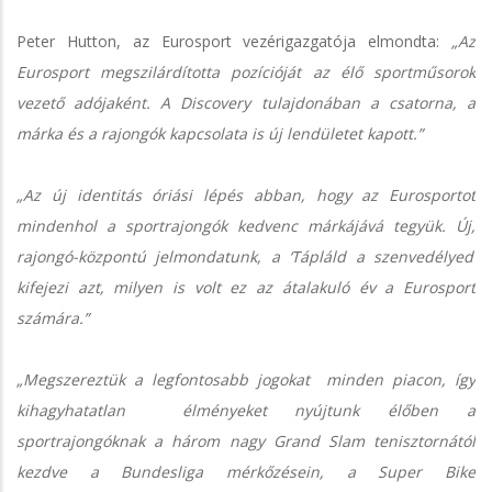
Peter Hutton, az Eurosport vezérigazgatója elmondta:
„Az
Eurosport megszilárdította pozícióját az élő sportműsorok
vezető adójaként. A Discovery tulajdonában a csatorna, a
márka és a rajongók kapcsolata is új lendületet kapott.”
„Az új identitás óriási lépés abban, hogy az Eurosportot
mindenhol a sportrajongók kedvenc márkájává tegyük. Új,
rajongó-központú jelmondatunk, a ‘Tápláld a szenvedélyed’
kifejezi azt, milyen is volt ez az átalakuló év a Eurosport
számára.”
„Megszereztük a legfontosabb jogokat minden piacon, így
kihagyhatatlan élményeket nyújtunk élőben a
sportrajongóknak a három nagy Grand Slam tenisztornától
kezdve a Bundesliga mérkőzésein, a Super Bike