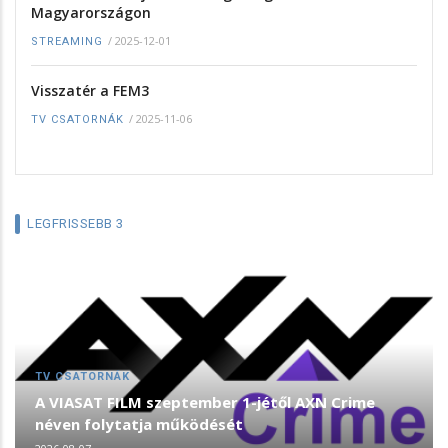
Magyarországon
/
2025-12-01
STREAMING
Visszatér a FEM3
/
2025-11-06
TV CSATORNÁK
LEGFRISSEBB 3
TV CSATORNÁK
A VIASAT FILM szeptember 1-jétől AXN Crime
néven folytatja működését