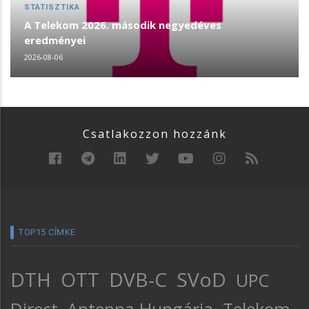
STATISZTIKA
A Telekom 2026. második negyedéves
eredményei
2026-08-06
Csatlakozzon hozzánk
TOP15 CÍMKE
DTH
OTT
DVB-C
SVoD
UPC
Direct
Antenna Hungária
Telekom