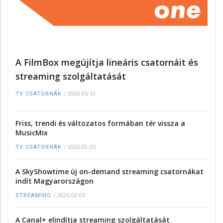
A FilmBox megújítja lineáris csatornáit és
streaming szolgáltatását
/
2026-05-13
TV CSATORNÁK
Friss, trendi és változatos formában tér vissza a
MusicMix
/
2026-02-25
TV CSATORNÁK
A SkyShowtime új on-demand streaming csatornákat
indít Magyarországon
/
2026-02-03
STREAMING
A Canal+ elindítja streaming szolgáltatását