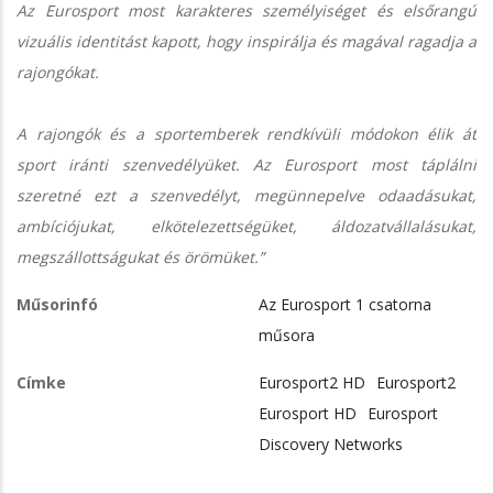
Az Eurosport most karakteres személyiséget és elsőrangú
vizuális identitást kapott, hogy inspirálja és magával ragadja a
rajongókat.
A rajongók és a sportemberek rendkívüli módokon élik át
sport iránti szenvedélyüket. Az Eurosport most táplálni
szeretné ezt a szenvedélyt, megünnepelve odaadásukat,
ambíciójukat, elkötelezettségüket, áldozatvállalásukat,
megszállottságukat és örömüket.”
Műsorinfó
Az Eurosport 1 csatorna
műsora
Címke
Eurosport2 HD
Eurosport2
Eurosport HD
Eurosport
Discovery Networks