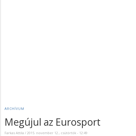
ARCHÍVUM
Megújul az Eurosport
Farkas Attila
/
2015. november 12., csütörtök - 12:49