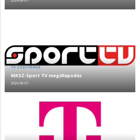
2026-08-07
TV CSATORNÁK
MKSZ-Sport TV megállapodás
2026-08-07