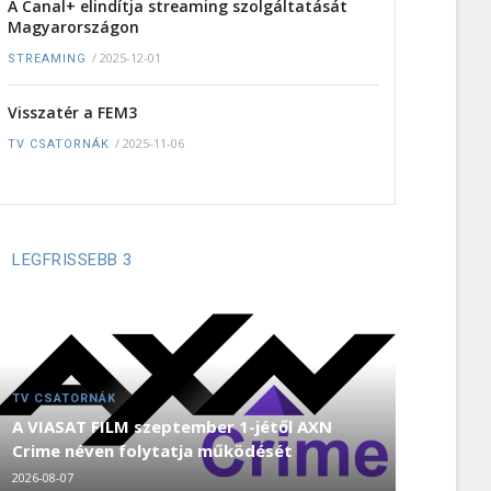
A Canal+ elindítja streaming szolgáltatását
Magyarországon
/
2025-12-01
STREAMING
Visszatér a FEM3
/
2025-11-06
TV CSATORNÁK
LEGFRISSEBB 3
TV CSATORNÁK
A VIASAT FILM szeptember 1-jétől AXN
Crime néven folytatja működését
2026-08-07