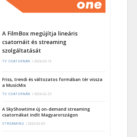
A FilmBox megújítja lineáris
csatornáit és streaming
szolgáltatását
/
2026-05-13
TV CSATORNÁK
Friss, trendi és változatos formában tér vissza
a MusicMix
/
2026-02-25
TV CSATORNÁK
A SkyShowtime új on-demand streaming
csatornákat indít Magyarországon
/
2026-02-03
STREAMING