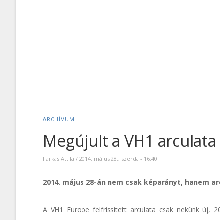
ARCHÍVUM
Megújult a VH1 arculata 
Farkas Attila
/
2014. május 28., szerda - 16:40
2014. május 28-án nem csak képarányt, hanem arcu
A VH1 Europe felfrissített arculata csak nekünk új, 2