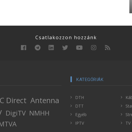
Csatlakozzon hozzánk
KATEGÓRIÁK
DTH
Káb
C Direct
Antenna
DTT
Sta
V
DigiTV
NMHH
Egyéb
Str
MTVA
IPTV
TV 