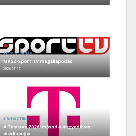
TV CSATORNÁK
MKSZ-Sport TV megállapodás
2026-08-07
STATISZTIKA
A Telekom 2026. második negyedéves
eredményei