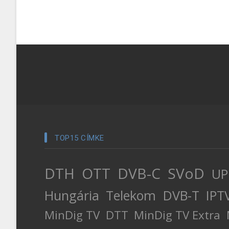
TOP15 CÍMKE
DTH
OTT
DVB-C
SVoD
UP
Hungária
Telekom
DVB-T
IPT
MinDig TV
DTT
MinDig TV Extra