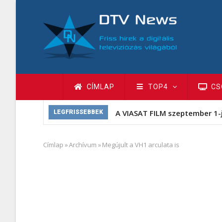
Ugrás
a
tartalomra
Fő
CÍMLAP
TOP4
CS
navigáció
A VIASAT FILM szeptember 1-
LEGFRISSEBBEK
Címlap
»
Archívum
»
Megújult a VH1 arculata is
Morzsa