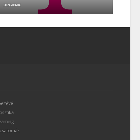
2026-08-06
eltévé
tisztika
eaming
csatornák