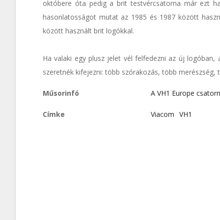
októbere óta pedig a brit testvércsatorna már ezt ha
hasonlatosságot mutat az 1985 és 1987 között használ
között használt brit logókkal.
Ha valaki egy plusz jelet vél felfedezni az új logóban
szeretnék kifejezni: több szórakozás, több merészség, tö
Műsorinfó
A VH1 Europe csator
Címke
Viacom
VH1