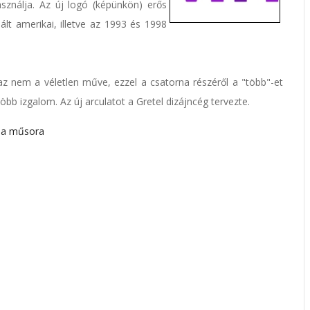
sználja. Az új logó (képünkön) erős
t amerikai, illetve az 1993 és 1998
, az nem a véletlen műve, ezzel a csatorna részéről a "több"-et
bb izgalom. Az új arculatot a Gretel dizájncég tervezte.
na műsora