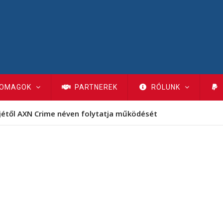
OMAGOK
PARTNEREK
RÓLUNK
jétől AXN Crime néven folytatja működését