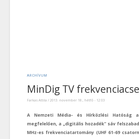
ARCHÍVUM
MinDig TV frekvenciacs
Farkas Attila
/
2013. november 18., hétfő - 12:03
A Nemzeti Média- és Hírközlési Hatóság a
megfelelően, a „digitális hozadék” sáv felszabadí
MHz-es frekvenciatartomány (UHF 61-69 csatorn