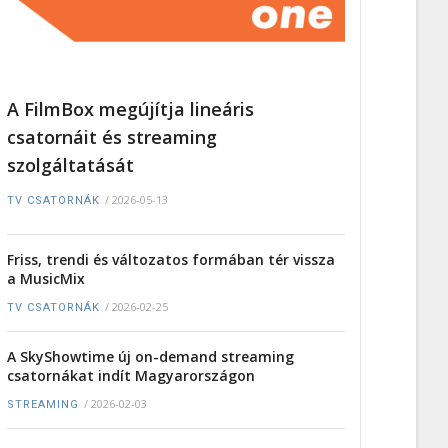
A FilmBox megújítja lineáris
csatornáit és streaming
szolgáltatását
/
2026-05-13
TV CSATORNÁK
Friss, trendi és változatos formában tér vissza
a MusicMix
/
2026-02-25
TV CSATORNÁK
A SkyShowtime új on-demand streaming
csatornákat indít Magyarországon
/
2026-02-03
STREAMING