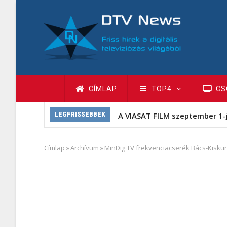
Ugrás
a
tartalomra
Fő
CÍMLAP
TOP4
CS
navigáció
A VIASAT FILM szeptember 1-
LEGFRISSEBBEK
Címlap
»
Archívum
»
MinDig TV frekvenciacserék Bács-Kisk
Morzsa