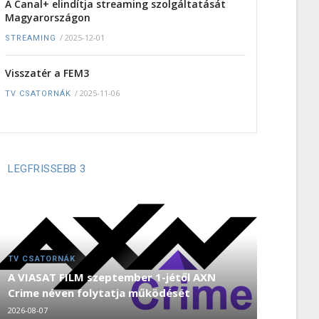
A Canal+ elindítja streaming szolgáltatását
Magyarországon
/
2025-12-01
STREAMING
Visszatér a FEM3
/
2025-11-06
TV CSATORNÁK
LEGFRISSEBB 3
TV CSATORNÁK
A VIASAT FILM szeptember 1-jétől AXN
Crime néven folytatja működését
2026-08-07