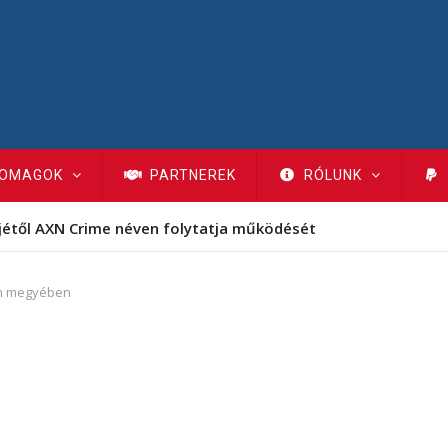
OMAGOK
PARTNEREK
RÓLUNK
jétől AXN Crime néven folytatja működését
un megyében