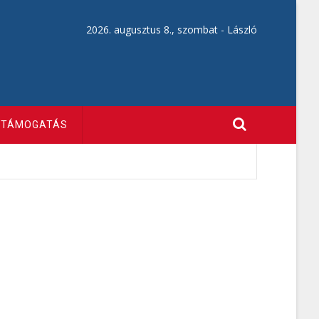
2026. augusztus 8., szombat -
László
TÁMOGATÁS