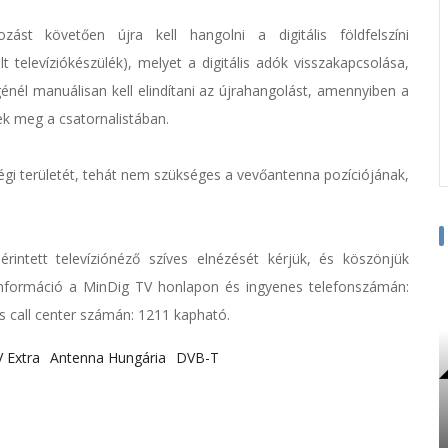
zást követően újra kell hangolni a digitális földfelszíni
televíziókészülék), melyet a digitális adók visszakapcsolása,
génél manuálisan kell elindítani az újrahangolást, amennyiben a
ek meg a csatornalistában.
tségi területét, tehát nem szükséges a vevőantenna pozíciójának,
rintett televíziónéző szíves elnézését kérjük, és köszönjük
információ a MinDig TV honlapon és ingyenes telefonszámán:
s call center számán: 1211 kapható.
 Extra
Antenna Hungária
DVB-T