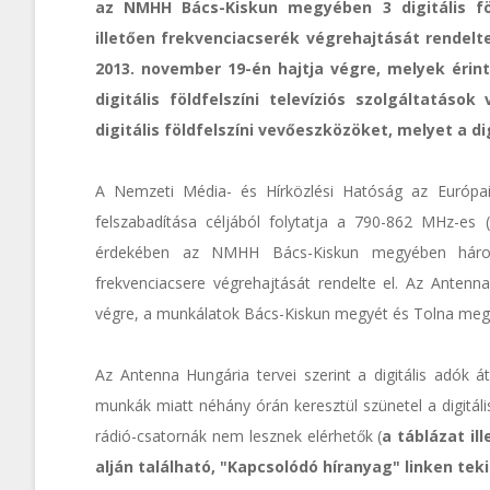
az NMHH Bács-Kiskun megyében 3 digitális föld
illetően frekvenciacserék végrehajtását rendelt
2013. november 19-én hajtja végre, melyek érin
digitális földfelszíni televíziós szolgáltatáso
digitális földfelszíni vevőeszközöket, melyet a di
A Nemzeti Média- és Hírközlési Hatóság az Európai 
felszabadítása céljából folytatja a 790-862 MHz-es 
érdekében az NMHH Bács-Kiskun megyében három dig
frekvenciacsere végrehajtását rendelte el. Az Antenn
végre, a munkálatok Bács-Kiskun megyét és Tolna megye 
Az Antenna Hungária tervei szerint a digitális adók 
munkák miatt néhány órán keresztül szünetel a digitáli
rádió-csatornák nem lesznek elérhetők (
a táblázat il
alján található, "Kapcsolódó híranyag" linken te