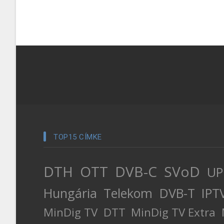
TOP15 CÍMKE
DTH
OTT
DVB-C
SVoD
UP
Hungária
Telekom
DVB-T
IPT
MinDig TV
DTT
MinDig TV Extra