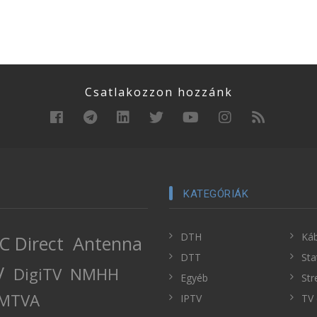
Csatlakozzon hozzánk
KATEGÓRIÁK
DTH
Káb
C Direct
Antenna
DTT
Sta
V
DigiTV
NMHH
Egyéb
Str
MTVA
IPTV
TV 