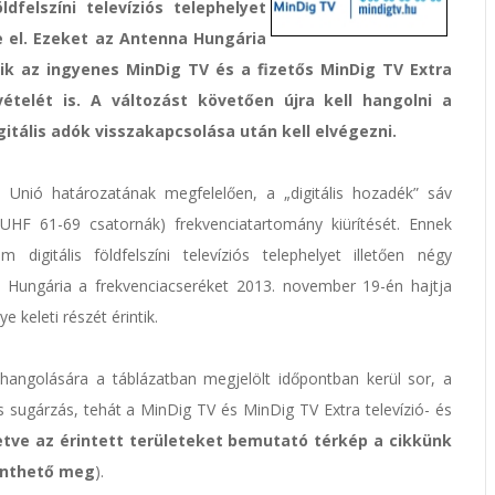
felszíni televíziós telephelyet
e el. Ezeket az Antenna Hungária
tik az ingyenes MinDig TV és a fizetős MinDig TV Extra
k vételét is. A változást követően újra kell hangolni a
gitális adók visszakapcsolása után kell elvégezni.
Unió határozatának megfelelően, a „digitális hozadék” sáv
(UHF 61-69 csatornák) frekvenciatartomány kiürítését. Ennek
itális földfelszíni televíziós telephelyet illetően négy
a Hungária a frekvenciacseréket 2013. november 19-én hajtja
keleti részét érintik.
áthangolására a táblázatban megjelölt időpontban kerül sor, a
s sugárzás, tehát a MinDig TV és MinDig TV Extra televízió- és
letve az érintett területeket bemutató térkép a cikkünk
kinthető meg
).