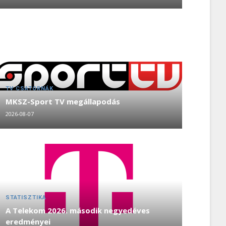
TV CSATORNÁK
MKSZ-Sport TV megállapodás
2026-08-07
STATISZTIKA
A Telekom 2026. második negyedéves
eredményei