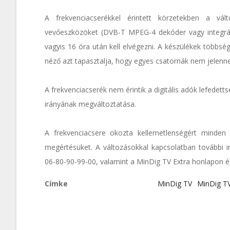
A frekvenciacserékkel érintett körzetekben a válto
vevőeszközöket (DVB-T MPEG-4 dekóder vagy integrált 
vagyis 16 óra után kell elvégezni. A készülékek többsé
néző azt tapasztalja, hogy egyes csatornák nem jelenn
A frekvenciacserék nem érintik a digitális adók lefedet
irányának megváltoztatása.
A frekvenciacsere okozta kellemetlenségért minden é
megértésüket. A változásokkal kapcsolatban további 
06-80-90-99-00, valamint a MinDig TV Extra honlapon é
Címke
MinDig TV
MinDig TV