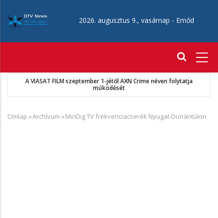
Ugrás
a
2026. augusztus 9., vasárnap -
Emőd
tartalomra
Fő
navigáció
A VIASAT FILM szeptember 1-jétől AXN Crime néven folytatja
működését
Címlap
»
Archívum
»
MinDig TV frekvenciacserék Nyugat-Dunántúlon
Morzsa