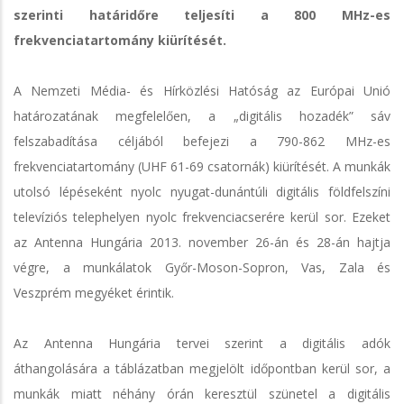
szerinti határidőre teljesíti a 800 MHz-es
frekvenciatartomány kiürítését.
A Nemzeti Média- és Hírközlési Hatóság az Európai Unió
határozatának megfelelően, a „digitális hozadék” sáv
felszabadítása céljából befejezi a 790-862 MHz-es
frekvenciatartomány (UHF 61-69 csatornák) kiürítését. A munkák
utolsó lépéseként nyolc nyugat-dunántúli digitális földfelszíni
televíziós telephelyen nyolc frekvenciacserére kerül sor. Ezeket
az Antenna Hungária 2013. november 26-án és 28-án hajtja
végre, a munkálatok Győr-Moson-Sopron, Vas, Zala és
Veszprém megyéket érintik.
Az Antenna Hungária tervei szerint a digitális adók
áthangolására a táblázatban megjelölt időpontban kerül sor, a
munkák miatt néhány órán keresztül szünetel a digitális