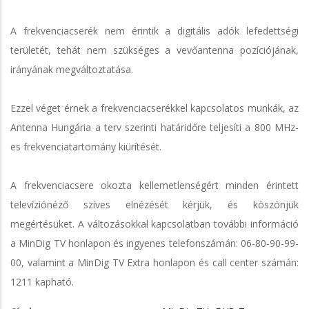
A frekvenciacserék nem érintik a digitális adók lefedettségi
területét, tehát nem szükséges a vevőantenna pozíciójának,
irányának megváltoztatása.
Ezzel véget érnek a frekvenciacserékkel kapcsolatos munkák, az
Antenna Hungária a terv szerinti határidőre teljesíti a 800 MHz-
es frekvenciatartomány kiürítését.
A frekvenciacsere okozta kellemetlenségért minden érintett
televíziónéző szíves elnézését kérjük, és köszönjük
megértésüket. A változásokkal kapcsolatban további információ
a MinDig TV honlapon és ingyenes telefonszámán: 06-80-90-99-
00, valamint a MinDig TV Extra honlapon és call center számán:
1211 kapható.