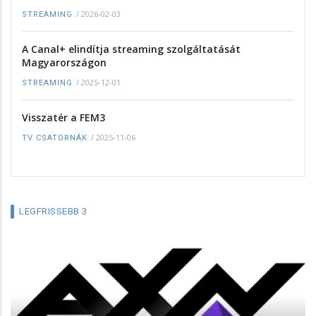
/
2026-02-03
STREAMING
A Canal+ elindítja streaming szolgáltatását
Magyarországon
/
2025-12-01
STREAMING
Visszatér a FEM3
/
2025-11-06
TV CSATORNÁK
LEGFRISSEBB 3