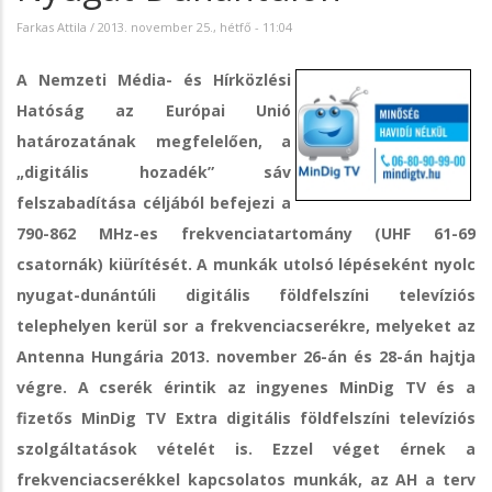
Farkas Attila
/
2013. november 25., hétfő - 11:04
A Nemzeti Média- és Hírközlési
Hatóság az Európai Unió
határozatának megfelelően, a
„digitális hozadék” sáv
felszabadítása céljából befejezi a
790-862 MHz-es frekvenciatartomány (UHF 61-69
csatornák) kiürítését. A munkák utolsó lépéseként nyolc
nyugat-dunántúli digitális földfelszíni televíziós
telephelyen kerül sor a frekvenciacserékre, melyeket az
Antenna Hungária 2013. november 26-án és 28-án hajtja
végre.
A cserék érintik az ingyenes MinDig TV és a
fizetős MinDig TV Extra digitális földfelszíni televíziós
szolgáltatások vételét is. Ezzel véget érnek a
frekvenciacserékkel kapcsolatos munkák, az AH a terv