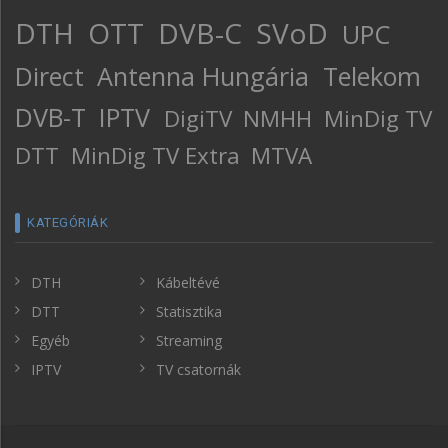
DTH
OTT
DVB-C
SVoD
UPC
Direct
Antenna Hungária
Telekom
DVB-T
IPTV
DigiTV
NMHH
MinDig TV
DTT
MinDig TV Extra
MTVA
KATEGÓRIÁK
DTH
Kábeltévé
DTT
Statisztika
Egyéb
Streaming
IPTV
TV csatornák