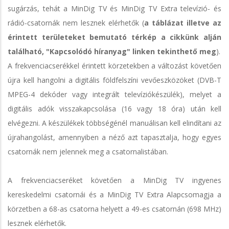
sugárzás, tehát a MinDig TV és MinDig TV Extra televízió- és
rádió-csatornák nem lesznek elérhetők (
a táblázat illetve az
érintett területeket bemutató térkép a cikkünk alján
található, "Kapcsolódó híranyag" linken tekinthető meg
).
A frekvenciacserékkel érintett körzetekben a változást követően
újra kell hangolni a digitális földfelszíni vevőeszközöket (DVB-T
MPEG-4 dekóder vagy integrált televíziókészülék), melyet a
digitális adók visszakapcsolása (16 vagy 18 óra) után kell
elvégezni. A készülékek többségénél manuálisan kell elindítani az
újrahangolást, amennyiben a néző azt tapasztalja, hogy egyes
csatornák nem jelennek meg a csatornalistában.
A frekvenciacseréket követően a MinDig TV ingyenes
kereskedelmi csatornái és a MinDig TV Extra Alapcsomagja a
körzetben a 68-as csatorna helyett a 49-es csatornán (698 MHz)
lesznek elérhetők.