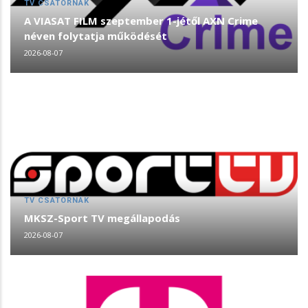
TV CSATORNÁK
A VIASAT FILM szeptember 1-jétől AXN Crime
néven folytatja működését
2026-08-07
TV CSATORNÁK
MKSZ-Sport TV megállapodás
2026-08-07