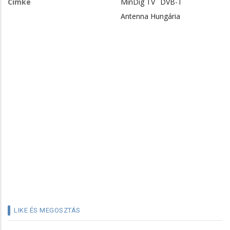
Címke
MinDig TV
DVB-T
Antenna Hungária
LIKE ÉS MEGOSZTÁS