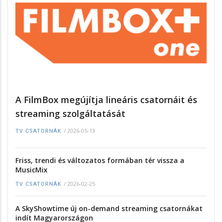
A FilmBox megújítja lineáris csatornáit és
streaming szolgáltatását
/
2026-05-13
TV CSATORNÁK
Friss, trendi és változatos formában tér vissza a
MusicMix
/
2026-02-25
TV CSATORNÁK
A SkyShowtime új on-demand streaming csatornákat
indít Magyarországon