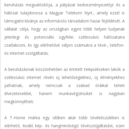
beruházás megvalósítója, a pályázat kedvezményezettje és a
hálózat tulajdonosa a Magyar Telekom Nyrt., amely ezzel is
támogatni kívánja az információs társadalom hazai fejlődését. A
vállalat célja, hogy az országban egyre több helyen tudjanak
jelenlegi és potenciális ügyfelei szélessávú hálózataira
csatlakozni, és így elérhetővé váljon számukra a tévé-, telefon-
és internet-szolgáltatás.
A beruházásnak köszönhetően az érintett településeken lakók a
szélessávú internet révén új lehetőségekhez, új élményekhez
juthatnak, amely nemcsak a szabad óráikat teheti
élvezetesebbé, hanem munkavégzésüket is nagyban
megkönnyítheti.
A T-Home márka egy időben akár több tévékészüléken is
elérhető, kiváló kép- és hangminőségű tévészolgáltatást, ezen