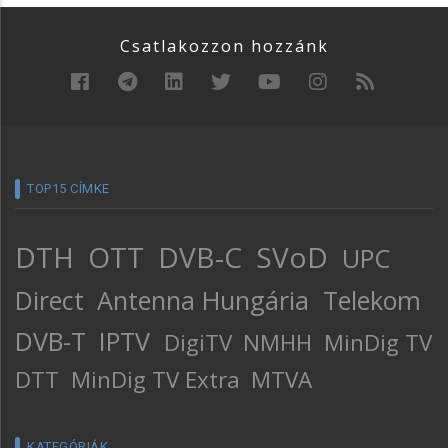
Csatlakozzon hozzánk
TOP15 CÍMKE
DTH
OTT
DVB-C
SVoD
UPC
Direct
Antenna Hungária
Telekom
DVB-T
IPTV
DigiTV
NMHH
MinDig TV
DTT
MinDig TV Extra
MTVA
KATEGÓRIÁK