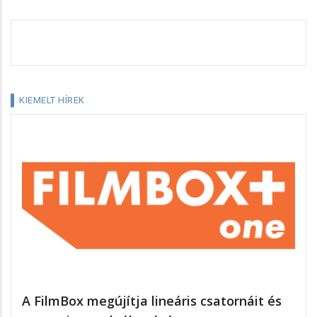
KIEMELT HÍREK
A FilmBox megújítja lineáris csatornáit és