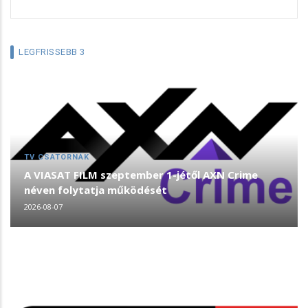
LEGFRISSEBB 3
TV CSATORNÁK
A VIASAT FILM szeptember 1-jétől AXN Crime
néven folytatja működését
2026-08-07