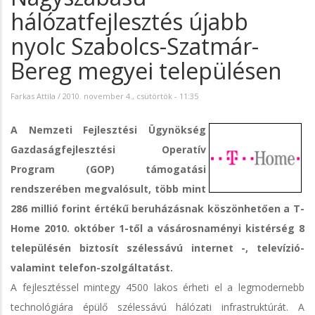
hálózatfejlesztés újabb
nyolc Szabolcs-Szatmár-
Bereg megyei településen
Farkas Attila
/
2010. november 4., csütörtök - 11:35
A Nemzeti Fejlesztési Ügynökség
Gazdaságfejlesztési Operatív
Program (GOP) támogatási
rendszerében megvalósult, több mint
286 millió forint értékű beruházásnak köszönhetően a T-
Home 2010. október 1-től a vásárosnaményi kistérség 8
településén biztosít szélessávú internet -, televízió-
valamint telefon-szolgáltatást.
A fejlesztéssel mintegy 4500 lakos érheti el a legmodernebb
technológiára épülő szélessávú hálózati infrastruktúrát. A