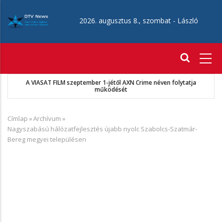
Ugrás
a
2026. augusztus 8., szombat -
László
tartalomra
Fő
navigáció
A VIASAT FILM szeptember 1-jétől AXN Crime néven folytatja
működését
Címlap
»
Archívum
»
Morzsa
Nagyszabású hálózatfejlesztés újabb nyolc Szabolcs-Szatmár-
Bereg megyei településen