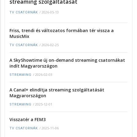
streaming szolgáltatását
/
2026-05-13
TV CSATORNÁK
Friss, trendi és változatos formában tér vissza a
MusicMix
/
2026-02-25
TV CSATORNÁK
A SkyShowtime új on-demand streaming csatornákat
indít Magyarországon
/
2026-02-03
STREAMING
A Canal+ elindítja streaming szolgáltatását
Magyarországon
/
2025-12-01
STREAMING
Visszatér a FEM3
/
2025-11-06
TV CSATORNÁK