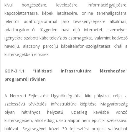
kívül böngészésre, levelezésre, információgyűjtésre,
kapcsolattartásra, képek letöltésére, online zenehallgatásra,
jelentős adatforgalommal járó tevékenységekre alkalmas,
adatforgalomtól független havi díjú internetet, személyes
igényekre szabott kábeltelevíziós csomagokat, valamint kedvező
havidíjú, alacsony percdíjú kábeltelefon-szolgáltatást kínál a
kistérségekben élőknek.
GOP-3.1.1 "Hálózati infrastruktúra létrehozása"
programról röviden
A Nemzeti Fejlesztési Ügynökség által kiírt pályázat célja, a
szélessávú távközlési infrastruktúra kiépítése Magyarország
olyan hátrányos helyzetű, üzletileg kevésbé vonzó
kistérségeiben, ahol eddig üzleti alapon nem épült ki szélessávú
hálózat. Segítségével közel 30 fejlesztési projekt valósulhat