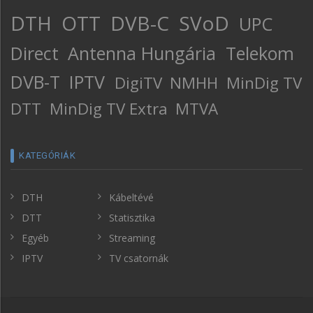
DTH
OTT
DVB-C
SVoD
UPC
Direct
Antenna Hungária
Telekom
DVB-T
IPTV
DigiTV
NMHH
MinDig TV
DTT
MinDig TV Extra
MTVA
KATEGÓRIÁK
DTH
Kábeltévé
DTT
Statisztika
Egyéb
Streaming
IPTV
TV csatornák