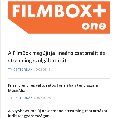
A FilmBox megújítja lineáris csatornáit és
streaming szolgáltatását
/
2026-05-13
TV CSATORNÁK
Friss, trendi és változatos formában tér vissza a
MusicMix
/
2026-02-25
TV CSATORNÁK
A SkyShowtime új on-demand streaming csatornákat
indít Magyarországon