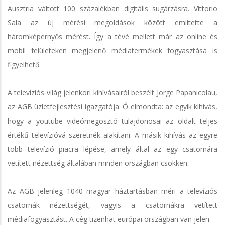
Ausztria váltott 100 százalékban digitális sugárzásra. Vittorio
Sala az új mérési megoldások között említette a
háromképernyős mérést. Így a tévé mellett már az online és
mobil felületeken megjelenő médiatermékek fogyasztása is
figyelhető.
A televíziós világ jelenkori kihívásairól beszélt Jorge Papanicolau,
az AGB üzletfejlesztési igazgatója. Ő elmondta: az egyik kihívás,
hogy a youtube videómegosztó tulajdonosai az oldalt teljes
értékű televízióvá szeretnék alakítani. A másik kihívás az egyre
több televízió piacra lépése, amely által az egy csatornára
vetített nézettség általában minden országban csökken.
Az AGB jelenleg 1040 magyar háztartásban méri a televíziós
csatornák nézettségét, vagyis a csatornákra vetített
médiafogyasztást. A cég tizenhat európai országban van jelen.