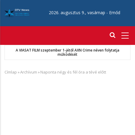
Ugrás
a
2026. augusztus 9., vasárnap -
Emőd
tartalomra
Fő
navigáció
A VIASAT FILM szeptember 1-jétől AXN Crime néven folytatja
működését
Címlap
»
Archívum
»
Naponta négy és fél óra a tévé előtt
Morzsa