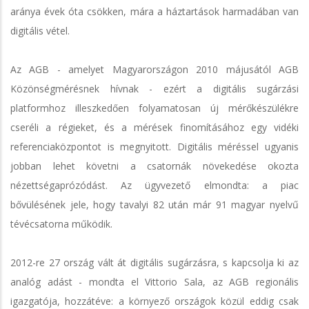
aránya évek óta csökken, mára a háztartások harmadában van
digitális vétel.
Az AGB - amelyet Magyarországon 2010 májusától AGB
Közönségmérésnek hívnak - ezért a digitális sugárzási
platformhoz illeszkedően folyamatosan új mérőkészülékre
cseréli a régieket, és a mérések finomításához egy vidéki
referenciaközpontot is megnyitott. Digitális méréssel ugyanis
jobban lehet követni a csatornák növekedése okozta
nézettségaprózódást. Az ügyvezető elmondta: a piac
bővülésének jele, hogy tavalyi 82 után már 91 magyar nyelvű
tévécsatorna működik.
2012-re 27 ország vált át digitális sugárzásra, s kapcsolja ki az
analóg adást - mondta el Vittorio Sala, az AGB regionális
igazgatója, hozzátéve: a környező országok közül eddig csak