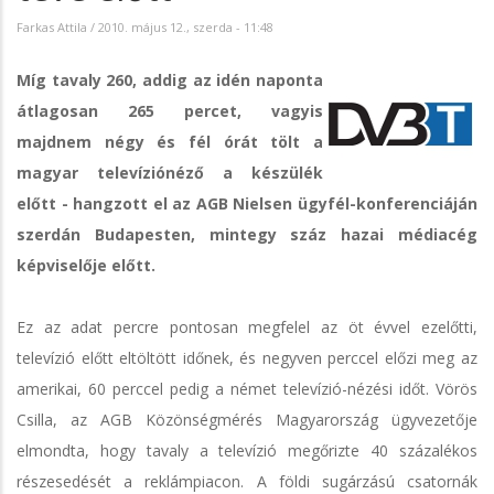
Farkas Attila
/
2010. május 12., szerda - 11:48
Míg tavaly 260, addig az idén naponta
átlagosan 265 percet, vagyis
majdnem négy és fél órát tölt a
magyar televíziónéző a készülék
előtt - hangzott el az AGB Nielsen ügyfél-konferenciáján
szerdán Budapesten, mintegy száz hazai médiacég
képviselője előtt.
Ez az adat percre pontosan megfelel az öt évvel ezelőtti,
televízió előtt eltöltött időnek, és negyven perccel előzi meg az
amerikai, 60 perccel pedig a német televízió-nézési időt. Vörös
Csilla, az AGB Közönségmérés Magyarország ügyvezetője
elmondta, hogy tavaly a televízió megőrizte 40 százalékos
részesedését a reklámpiacon. A földi sugárzású csatornák