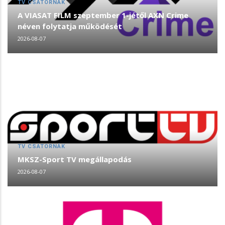
TV CSATORNÁK
A VIASAT FILM szeptember 1-jétől AXN Crime
néven folytatja működését
2026-08-07
TV CSATORNÁK
MKSZ-Sport TV megállapodás
2026-08-07