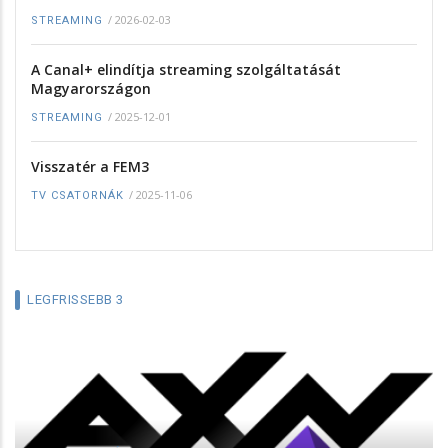
/
2026-02-03
STREAMING
A Canal+ elindítja streaming szolgáltatását
Magyarországon
/
2025-12-01
STREAMING
Visszatér a FEM3
/
2025-11-06
TV CSATORNÁK
LEGFRISSEBB 3