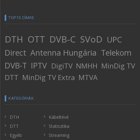
TOP15 CÍMKE
DTH
OTT
DVB-C
SVoD
UPC
Direct
Antenna Hungária
Telekom
DVB-T
IPTV
DigiTV
NMHH
MinDig TV
DTT
MinDig TV Extra
MTVA
KATEGÓRIÁK
DTH
Kábeltévé
DTT
Statisztika
Egyéb
Streaming