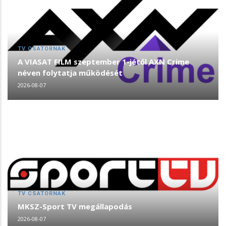
TV CSATORNÁK
A VIASAT FILM szeptember 1-jétől AXN Crime
néven folytatja működését
2026-08-07
TV CSATORNÁK
MKSZ-Sport TV megállapodás
2026-08-07