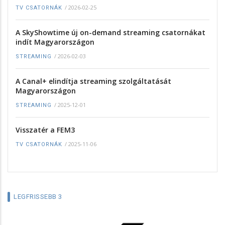
/
2026-02-25
TV CSATORNÁK
A SkyShowtime új on-demand streaming csatornákat
indít Magyarországon
/
2026-02-03
STREAMING
A Canal+ elindítja streaming szolgáltatását
Magyarországon
/
2025-12-01
STREAMING
Visszatér a FEM3
/
2025-11-06
TV CSATORNÁK
LEGFRISSEBB 3