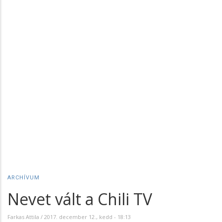
ARCHÍVUM
Nevet vált a Chili TV
Farkas Attila
/
2017. december 12., kedd - 18:13