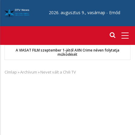
Ugrás
a
2026. augusztus 9., vasárnap -
Emőd
tartalomra
Fő
navigáció
A VIASAT FILM szeptember 1-jétől AXN Crime néven folytatja
működését
Címlap
»
Archívum
»
Nevet vált a Chili TV
Morzsa