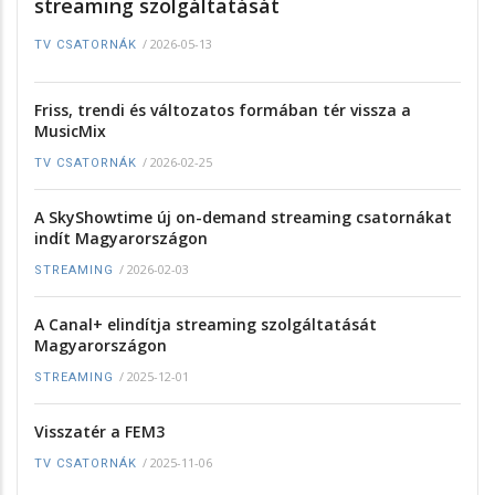
streaming szolgáltatását
/
2026-05-13
TV CSATORNÁK
Friss, trendi és változatos formában tér vissza a
MusicMix
/
2026-02-25
TV CSATORNÁK
A SkyShowtime új on-demand streaming csatornákat
indít Magyarországon
/
2026-02-03
STREAMING
A Canal+ elindítja streaming szolgáltatását
Magyarországon
/
2025-12-01
STREAMING
Visszatér a FEM3
/
2025-11-06
TV CSATORNÁK