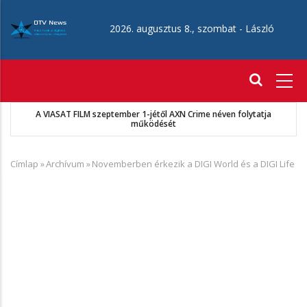
Ugrás
a
2026. augusztus 8., szombat -
László
tartalomra
Fő
navigáció
A VIASAT FILM szeptember 1-jétől AXN Crime néven folytatja
működését
Címlap
»
Archívum
»
Novemberben érkezik a DIGI World és a DIGI Life
Morzsa