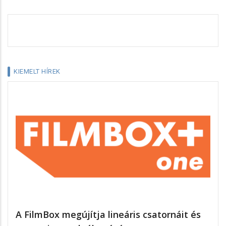
KIEMELT HÍREK
A FilmBox megújítja lineáris csatornáit és