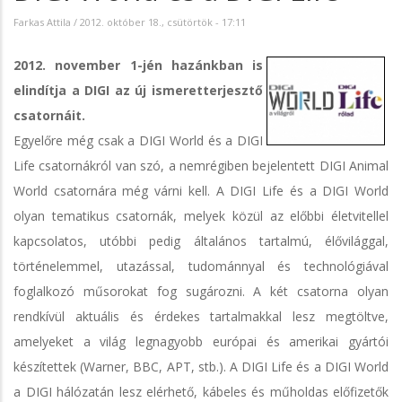
Farkas Attila
/
2012. október 18., csütörtök - 17:11
2012. november 1-jén hazánkban is
elindítja a DIGI az új ismeretterjesztő
csatornáit.
Egyelőre még csak a DIGI World és a DIGI
Life csatornákról van szó, a nemrégiben bejelentett DIGI Animal
World csatornára még várni kell. A DIGI Life és a DIGI World
olyan tematikus csatornák, melyek közül az előbbi életvitellel
kapcsolatos, utóbbi pedig általános tartalmú, élővilággal,
történelemmel, utazással, tudománnyal és technológiával
foglalkozó műsorokat fog sugározni. A két csatorna olyan
rendkívül aktuális és érdekes tartalmakkal lesz megtöltve,
amelyeket a világ legnagyobb európai és amerikai gyártói
készítettek (Warner, BBC, APT, stb.). A DIGI Life és a DIGI World
a DIGI hálózatán lesz elérhető, kábeles és műholdas előfizetők