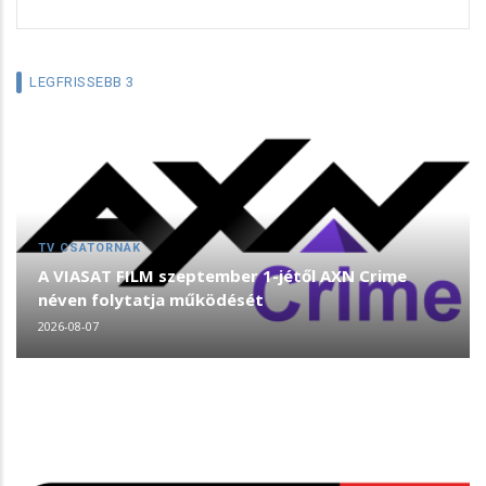
LEGFRISSEBB 3
TV CSATORNÁK
A VIASAT FILM szeptember 1-jétől AXN Crime
néven folytatja működését
2026-08-07