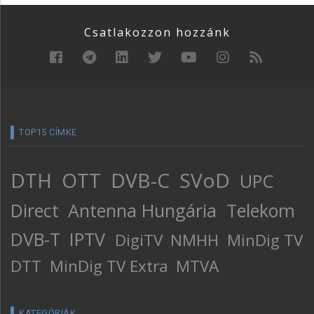
Csatlakozzon hozzánk
TOP15 CÍMKE
DTH
OTT
DVB-C
SVoD
UPC
Direct
Antenna Hungária
Telekom
DVB-T
IPTV
DigiTV
NMHH
MinDig TV
DTT
MinDig TV Extra
MTVA
KATEGÓRIÁK