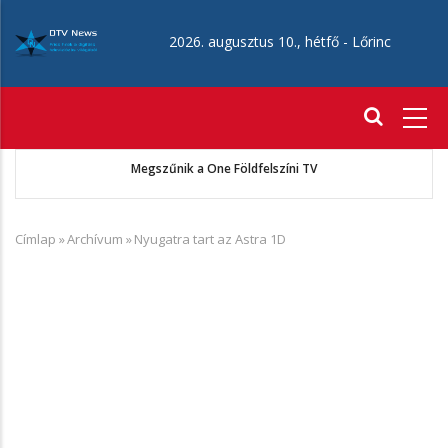
Ugrás
a
2026. augusztus 10., hétfő -
Lőrinc
tartalomra
Fő
navigáció
ó
Megszűnik a One Földfelszíni TV
Címlap
»
Archívum
»
Nyugatra tart az Astra 1D
Morzsa