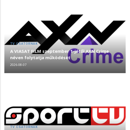
TV CSATORNÁK
A VIASAT FILM szeptember 1-jétől AXN Crime
néven folytatja működését
2026-08-07
TV CSATORNÁK