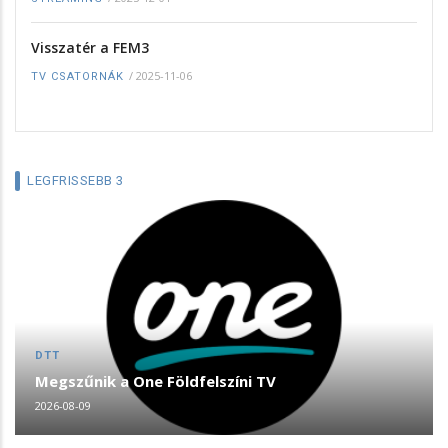
Visszatér a FEM3
/
2025-11-06
TV CSATORNÁK
LEGFRISSEBB 3
DTT
Megszűnik a One Földfelszíni TV
2026-08-09