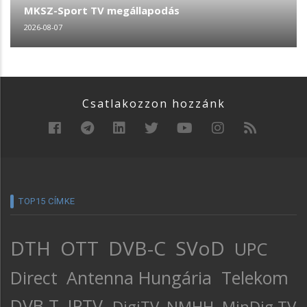
MKSZ-Sport TV megállapodás
2026-08-07
Csatlakozzon hozzánk
TOP15 CÍMKE
DTH
OTT
DVB-C
SVoD
UPC
Direct
Antenna Hungária
Telekom
DVB-T
IPTV
DigiTV
NMHH
MinDig TV