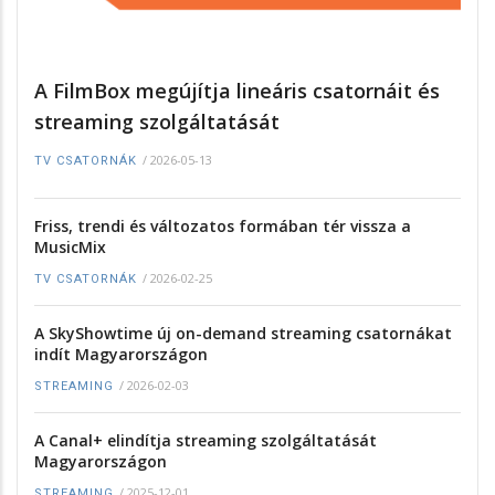
A FilmBox megújítja lineáris csatornáit és
streaming szolgáltatását
/
2026-05-13
TV CSATORNÁK
Friss, trendi és változatos formában tér vissza a
MusicMix
/
2026-02-25
TV CSATORNÁK
A SkyShowtime új on-demand streaming csatornákat
indít Magyarországon
/
2026-02-03
STREAMING
A Canal+ elindítja streaming szolgáltatását
Magyarországon
/
2025-12-01
STREAMING