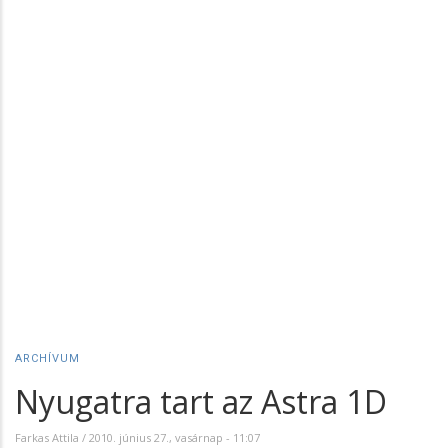
ARCHÍVUM
Nyugatra tart az Astra 1D
Farkas Attila
/
2010. június 27., vasárnap - 11:07