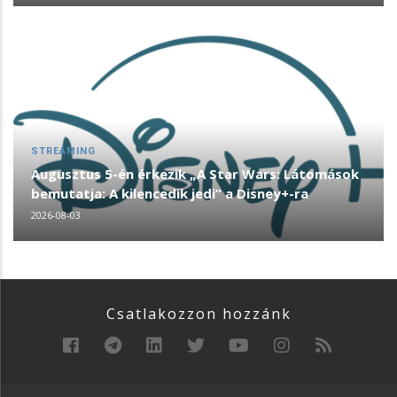
STREAMING
Augusztus 5-én érkezik „A Star Wars: Látomások
bemutatja: A kilencedik jedi” a Disney+-ra
2026-08-03
Csatlakozzon hozzánk