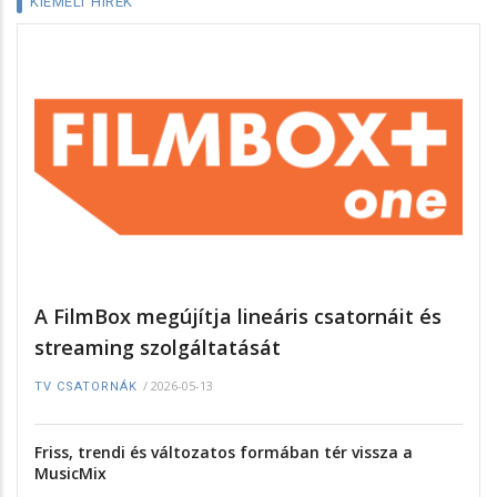
KIEMELT HÍREK
A FilmBox megújítja lineáris csatornáit és
streaming szolgáltatását
/
2026-05-13
TV CSATORNÁK
Friss, trendi és változatos formában tér vissza a
MusicMix