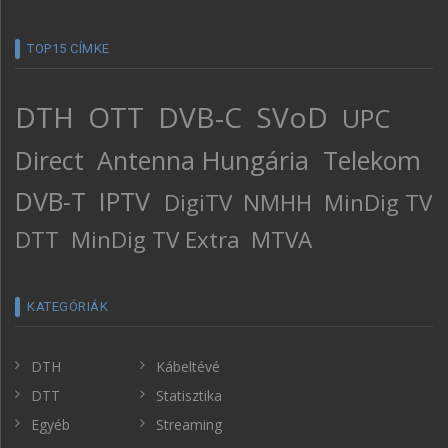
TOP15 CÍMKE
DTH
OTT
DVB-C
SVoD
UPC
Direct
Antenna Hungária
Telekom
DVB-T
IPTV
DigiTV
NMHH
MinDig TV
DTT
MinDig TV Extra
MTVA
KATEGÓRIÁK
DTH
Kábeltévé
DTT
Statisztika
Egyéb
Streaming