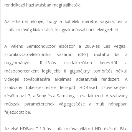
rendelkező háztartásban megtalálhatók.
Az Ethernet előnye, hogy a kábelek méretre vágását és a
csatlakozóvég kialakítását kis gyakorlással bárki elvégezheti.
A Valens Semiconductor elsőször a 2009-es Las Vegas-i
szórakoztatóelektronikai vásáron (CES) mutatta be a
hagyományos RJ-45-ös csatlakozókon keresztül a
másodpercenként legfeljebb 8 gigabájtnyi tömörítés nélküli
videojel továbbítására alkalmas adatátviteli rendszert. A
szabvány tökéletesítésére létrejött HDBaseT szövetséghez
később az LG, a Sony és a Samsung is csatlakozott. A szabvány
műszaki paramétereinek véglegesítése a múlt hónapban
fejeződött be.
Az első HDBaseT 1.0-ás csatlakozóval ellátott HD-tévék és Blu-