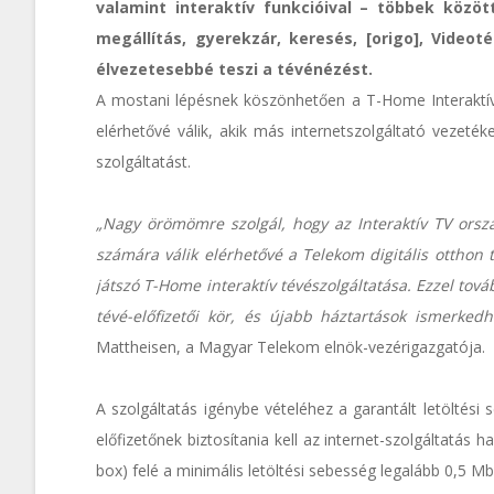
valamint interaktív funkcióival – többek közöt
megállítás, gyerekzár, keresés, [origo], Vide
élvezetesebbé teszi a tévénézést.
A mostani lépésnek köszönhetően a T-Home Interaktív 
elérhetővé válik, akik más internetszolgáltató vezetéke
szolgáltatást.
„Nagy örömömre szolgál, hogy az Interaktív TV orszá
számára válik elérhetővé a Telekom digitális otthon 
játszó T-Home interaktív tévészolgáltatása. Ezzel tov
tévé-előfizetői kör, és újabb háztartások ismerked
Mattheisen, a Magyar Telekom elnök-vezérigazgatója.
A szolgáltatás igénybe vételéhez a garantált letöltési
előfizetőnek biztosítania kell az internet-szolgáltatás h
box) felé a minimális letöltési sebesség legalább 0,5 Mb