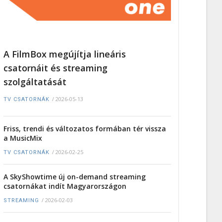
A FilmBox megújítja lineáris
csatornáit és streaming
szolgáltatását
/
2026-05-13
TV CSATORNÁK
Friss, trendi és változatos formában tér vissza
a MusicMix
/
2026-02-25
TV CSATORNÁK
A SkyShowtime új on-demand streaming
csatornákat indít Magyarországon
/
2026-02-03
STREAMING