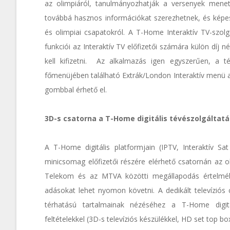
az olimpiáról, tanulmányozhatják a versenyek menetr
továbbá hasznos információkat szerezhetnek, és képe
és olimpiai csapatokról. A T-Home Interaktív TV-szolg
funkciói az Interaktív TV előfizetői számára külön díj né
kell kifizetni. Az alkalmazás igen egyszerűen, a t
főmenüjében található Extrák/London Interaktív menü 
gombbal érhető el.
3D-s csatorna a T-Home digitális tévészolgáltatá
A T-Home digitális platformjain (IPTV, Interaktív Sa
minicsomag előfizetői részére elérhető csatornán az 
Telekom és az MTVA közötti megállapodás értelmébe
adásokat lehet nyomon követni. A dedikált televíziós
térhatású tartalmainak nézéséhez a T-Home digitá
feltételekkel (3D-s televíziós készülékkel, HD set top box