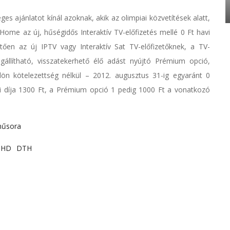
es ajánlatot kínál azoknak, akik az olimpiai közvetítések alatt,
-Home az új, hűségidős Interaktív TV-előfizetés mellé 0 Ft havi
etően az új IPTV vagy Interaktív Sat TV-előfizetőknek, a TV-
gállítható, visszatekerhető élő adást nyújtó Prémium opció,
ön kötelezettség nélkül – 2012. augusztus 31-ig egyaránt 0
i díja 1300 Ft, a Prémium opció 1 pedig 1000 Ft a vonatkozó
műsora
HD
DTH