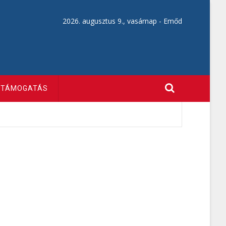
2026. augusztus 9., vasárnap -
Emőd
TÁMOGATÁS