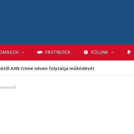
OMAGOK
PARTNEREK
RÓLUNK
jétől AXN Crime néven folytatja működését
-Home-tól