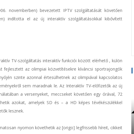
06. novemberben) bevezetett IPTV szolgáltatását követően
indította el az új interaktív szolgáltatásokkal kibővített
ktív TV-szolgáltatás interaktív funkciói között elérhető , külön
t fejlesztett az olimpiai közvetítésekre kíváncsi sportrajongók
nyőjén szinte azonnal értesülhetnek az olimpiával kapcsolatos
seményekről sem maradnak le. Az Interaktív TV-előfizetők az új
ínálatában a versenyeket, meccseket követően egy órával, 72
ézhetik azokat, amelyek SD és – a HD képes tévékészülékkel
tők lesznek.
atosan nyomon követhetik az [origo] legfrissebb híreit, cikkeit