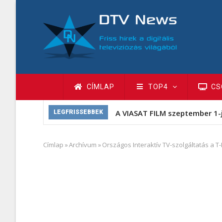
Ugrás
a
tartalomra
Fő
CÍMLAP
TOP4
CS
navigáció
A VIASAT FILM szeptember 1-
LEGFRISSEBBEK
Címlap
»
Archívum
»
Országos Interaktív TV-szolgáltatás a T
Morzsa