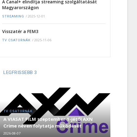
A Canal+ elindítja streaming szolgáltatását
Magyarországon
/
2025-12-01
STREAMING
Visszatér a FEM3
/
2025-11-06
TV CSATORNÁK
LEGFRISSEBB 3
TV CSATORNÁK
A VIASAT FILM szeptember 1-jétől AXN
Crime néven folytatja működését
2026-08-07