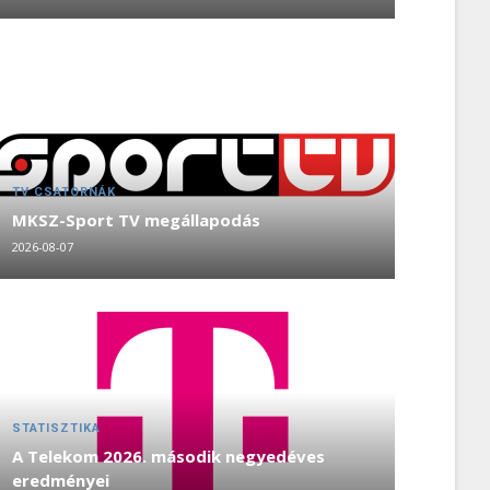
TV CSATORNÁK
MKSZ-Sport TV megállapodás
2026-08-07
STATISZTIKA
A Telekom 2026. második negyedéves
eredményei