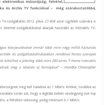
t elektronikus műsorújság, felvétel,
otéka és Archív TV funkcióival – még szórakoztatóbbá,
TV-szolgáltatás 2012. július 27-étől azon ügyfelek számára is
s internet-szolgáltatásával akarják használni az Interaktív TV-
gos kiterjesztésével immár több mint négy millió háztartás
termék- és szolgáltatáskínálatában rendkívül fontos szerepet
ább bővülhet a jelenleg több mint 280 ezres T-Home interaktív
hetnek meg a tévézés új formájával”
– mondta Christopher
 sebességnek meg kell haladnia az 1 Mbit/s értéket, továbbá az
asználata során azt, hogy a digitális beltéri vevőegység (set top
it/s, a feltöltési sebesség pedig minimum 0,1 Mbit/s.