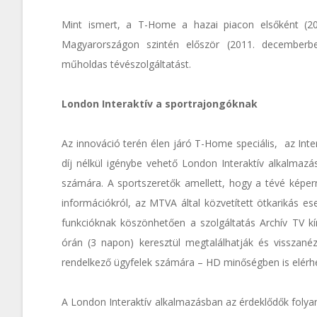
Mint ismert, a T-Home a hazai piacon elsőként (20
Magyarországon szintén először (2011. decemberben) 
műholdas tévészolgáltatást.
London Interaktív a sportrajongóknak
Az innováció terén élen járó T-Home speciális, az Intera
díj nélkül igénybe vehető London Interaktív alkalmazás
számára. A sportszeretők amellett, hogy a tévé képer
információkról, az MTVA által közvetített ötkarikás e
funkcióknak köszönhetően a szolgáltatás Archív TV k
órán (3 napon) keresztül megtalálhatják és visszan
rendelkező ügyfelek számára – HD minőségben is elérhe
A London Interaktív alkalmazásban az érdeklődők folyam