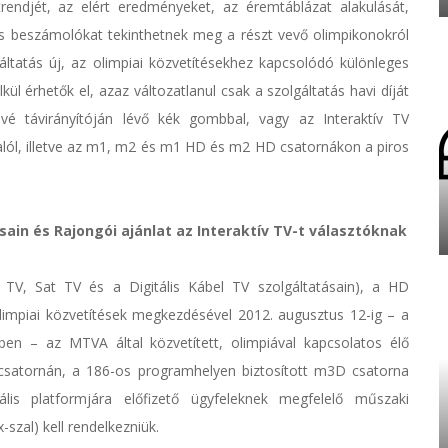
endjét, az elért eredményeket, az éremtáblázat alakulását,
s beszámolókat tekinthetnek meg a részt vevő olimpikonokról
áltatás új, az olimpiai közvetítésekhez kapcsolódó különleges
lkül érhetők el, azaz változatlanul csak a szolgáltatás havi díját
évé távirányítóján lévő kék gombbal, vagy az Interaktív TV
alól, illetve az m1, m2 és m1 HD és m2 HD csatornákon a piros
sain és Rajongói ajánlat az Interaktív TV-t választóknak
t TV, Sat TV és a Digitális Kábel TV szolgáltatásain), a HD
olimpiai közvetítések megkezdésével 2012. augusztus 12-ig – a
n – az MTVA által közvetített, olimpiával kapcsolatos élő
 csatornán, a 186-os programhelyen biztosított m3D csatorna
lis platformjára előfizető ügyfeleknek megfelelő műszaki
-szal) kell rendelkezniük.