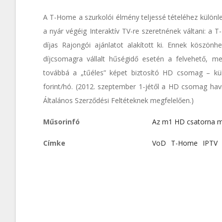
A T-Home a szurkolói élmény teljessé tételéhez különleg
a nyár végéig Interaktív TV-re szeretnének váltani: a T
díjas Rajongói ajánlatot alakított ki. Ennek köszönh
díjcsomagra vállalt hűségidő esetén a felvehető, me
továbbá a „tűéles” képet biztosító HD csomag – kül
forint/hó. (2012. szeptember 1-jétől a HD csomag hav
Általános Szerződési Feltéteknek megfelelően.)
Műsorinfó
Az m1 HD csatorna 
Címke
VoD
T-Home
IPTV