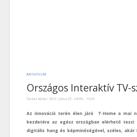
ARCHÍVUM
Országos Interaktív TV-s
Farkas Attila
/
2012. július 23., hétfő - 15:06
Az innováció terén élen járó T-Home a mai na
kezdetére az egész országban elérhető teszi I
digitális hang és képminőségével, széles, aká