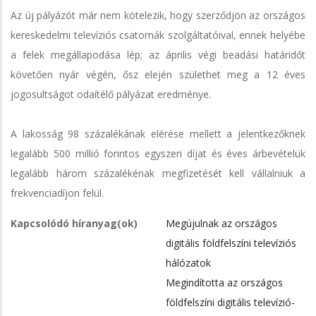
Az új pályázót már nem kötelezik, hogy szerződjön az országos
kereskedelmi televíziós csatornák szolgáltatóival, ennek helyébe
a felek megállapodása lép; az április végi beadási határidőt
követően nyár végén, ősz elején születhet meg a 12 éves
jogosultságot odaítélő pályázat eredménye.
A lakosság 98 százalékának elérése mellett a jelentkezőknek
legalább 500 millió forintos egyszeri díjat és éves árbevételük
legalább három százalékénak megfizetését kell vállalniuk a
frekvenciadíjon felül.
Kapcsolódó híranyag(ok)
Megújulnak az országos
digitális földfelszíni televíziós
hálózatok
Megindította az országos
földfelszíni digitális televízió-