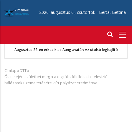
Ugrás
a
2026. augusztus 6., csütörtök -
Berta, Bettina
tartalomra
Fő
navigáció
Augusztus 22-én érkezik az Aang avatár: Az utolsó léghajlító
Címlap
»
DTT
»
Morzsa
Ősz elején születhet meg a a digitális földfelszíni televíziós
hálózatok üzemeltetésére kiírt pályázat eredménye