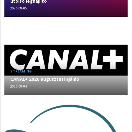
utolsó léghajlító
2026-08-05
STREAMING
CANAL+ 2026 augusztusi ajánló
2026-08-04