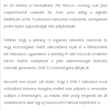
Az 5G célokra is használható 700 MHz-es csomag csak jövő
szeptembertől szabadul fel, mert azon addig a digitális
földfelszíni (DVB-T) televíziós hálózatok működnek, amelyeknek
jövőre lejáró jogosultságát idén pályáztatják.
Feltétel, hogy a jelenleg 12 ingyenes televíziós csatornát és
négy közszolgálati rádiót változatlanul érjék el a felhasználók
két hálózaton, ugyanakkor a jelenleg 47 adó műsorát továbbító
három fizetős multiplexet a jobb adásminőséget biztosító
második generációs, DVB-T2 technológiára állítják át.
Abszolút nem kizárt, sőt elvárt, hogy a DVB-T hálózatot most
működtető Antenna Hungária mellett más pályázó is versenybe
szálljon a lehetőségért, az indulás előtt pedig elegendő idő áll
rendelkezésre akár egy új műsorszóró hálózat kiépítésére is.