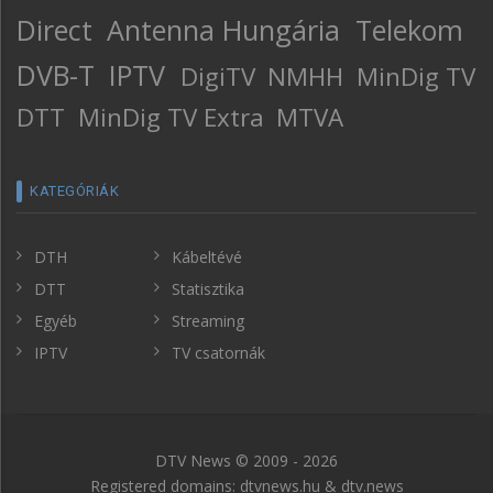
Direct
Antenna Hungária
Telekom
DVB-T
IPTV
DigiTV
NMHH
MinDig TV
DTT
MinDig TV Extra
MTVA
KATEGÓRIÁK
DTH
Kábeltévé
DTT
Statisztika
Egyéb
Streaming
IPTV
TV csatornák
DTV News © 2009 - 2026
Registered domains: dtvnews.hu & dtv.news