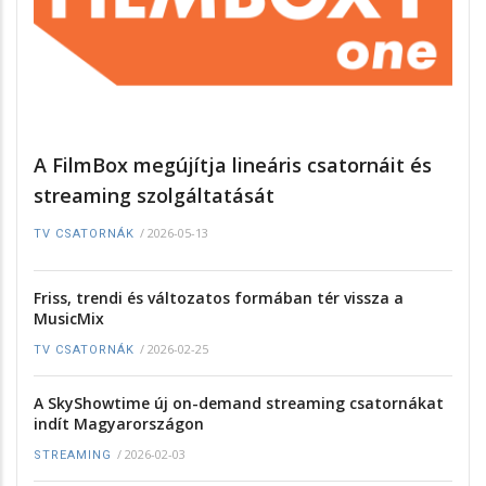
A FilmBox megújítja lineáris csatornáit és
streaming szolgáltatását
/
2026-05-13
TV CSATORNÁK
Friss, trendi és változatos formában tér vissza a
MusicMix
/
2026-02-25
TV CSATORNÁK
A SkyShowtime új on-demand streaming csatornákat
indít Magyarországon
/
2026-02-03
STREAMING