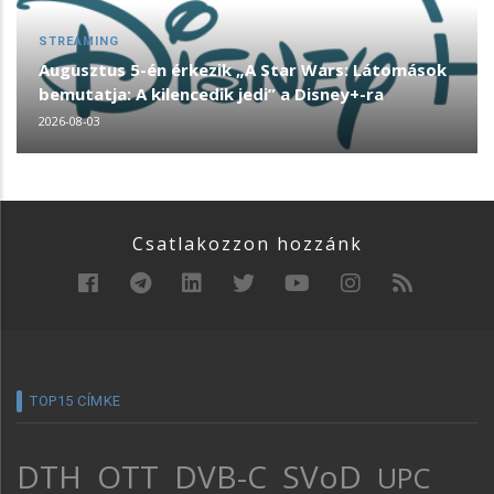
STREAMING
Augusztus 5-én érkezik „A Star Wars: Látomások
bemutatja: A kilencedik jedi” a Disney+-ra
2026-08-03
Csatlakozzon hozzánk
TOP15 CÍMKE
DTH
OTT
DVB-C
SVoD
UPC