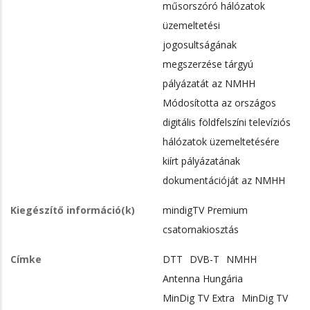
műsorszóró hálózatok
üzemeltetési
jogosultságának
megszerzése tárgyú
pályázatát az NMHH
Módosította az országos
digitális földfelszíni televíziós
hálózatok üzemeltetésére
kiírt pályázatának
dokumentációját az NMHH
Kiegészítő információ(k)
mindigTV Premium
csatornakiosztás
Címke
DTT
DVB-T
NMHH
Antenna Hungária
MinDig TV Extra
MinDig TV