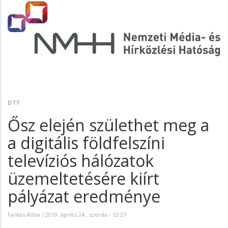
DTT
Ősz elején születhet meg a
a digitális földfelszíni
televíziós hálózatok
üzemeltetésére kiírt
pályázat eredménye
Farkas Attila
/
2019. április 24., szerda - 12:27