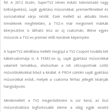
fel. A 2012 őszén, SuperTV2 néven induló televízióadó nagy
költségvetésű, saját gyártású műsorokkal, premierfilmekkel és
sorozatokkal várja nézőit. Ezek mellett az aktuális tévés
trendeknek megfelelően, a TV2-n már megismert márkák
kiterjesztése is látható lesz az új csatornán, illetve egyes
műsorok a TV2-es premier előtt kerülnek képernyőre.
A SuperTV2 elindítása mellett megújul a TV2 Csoport további két
kábelcsatornája is. A FEM3-on új, saját gyártású műsorokkal
valamint tematikus, elsősorban a női célcsoportnak szóló
műsorblokkokkal bővül a kínálat. A PRO4 szintén saját gyártású
műsorokkal erősít, melyek a csatorna férfias jellegét kívánják
hangsúlyozni.
Mindemellett a TV2 megerősítésére is sor kerül, az őszi
műsorstruktúra legfontosabb eleme a világ egyik vezető