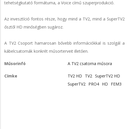
tehetségkutató formátuma, a Voice című szuperprodukció.
Az invesztíció fontos része, hogy mind a TV2, mind a SuperTV2
ősztől HD minőségben sugároz.
A TV2 Csoport hamarosan bővebb információkkal is szolgál a
kábelcsatornák konkrét műsorterveit illetően.
Műsorinfó
A TV2 csatorna műsora
Címke
TV2 HD
TV2
SuperTV2 HD
SuperTV2
PRO4
HD
FEM3