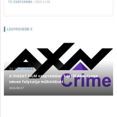
/
2025-11-06
TV CSATORNÁK
LEGFRISSEBB 3
TV CSATORNÁK
A VIASAT FILM szeptember 1-jétől AXN Crime
néven folytatja működését
2026-08-07