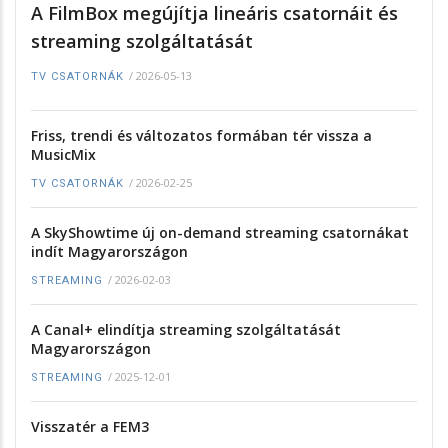
A FilmBox megújítja lineáris csatornáit és
streaming szolgáltatását
/
2026-05-13
TV CSATORNÁK
Friss, trendi és változatos formában tér vissza a
MusicMix
/
2026-02-25
TV CSATORNÁK
A SkyShowtime új on-demand streaming csatornákat
indít Magyarországon
/
2026-02-03
STREAMING
A Canal+ elindítja streaming szolgáltatását
Magyarországon
/
2025-12-01
STREAMING
Visszatér a FEM3