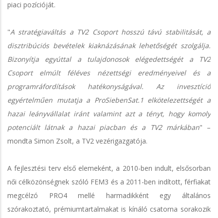
piaci pozícióját.
"
A stratégiaváltás a TV2 Csoport hosszú távú stabilitását, a
disztribúciós bevételek kiaknázásának lehetőségét szolgálja.
Bizonyítja egyúttal a tulajdonosok elégedettségét a TV2
Csoport elmúlt féléves nézettségi eredményeivel és a
programráfordítások hatékonyságával. Az invesztíció
egyértelműen mutatja a ProSiebenSat.1 elkötelezettségét a
hazai leányvállalat iránt valamint azt a tényt, hogy komoly
potenciált látnak a hazai piacban és a TV2 márkában
" –
mondta Simon Zsolt, a TV2 vezérigazgatója.
A fejlesztési terv első elemeként, a 2010-ben indult, elsősorban
női célközönségnek szóló FEM3 és a 2011-ben indított, férfiakat
megcélzó PRO4 mellé harmadikként egy általános
szórakoztató, prémiumtartalmakat is kínáló csatorna sorakozik