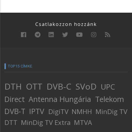
Csatlakozzon hozzánk
TOP15 CÍMKE
DTH
OTT
DVB-C
SVoD
UPC
Direct
Antenna Hungária
Telekom
DVB-T
IPTV
DigiTV
NMHH
MinDig TV
DTT
MinDig TV Extra
MTVA