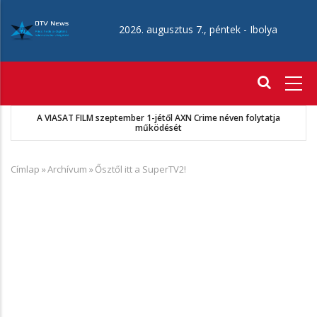
Ugrás
a
2026. augusztus 7., péntek -
Ibolya
tartalomra
Fő
navigáció
A VIASAT FILM szeptember 1-jétől AXN Crime néven folytatja
működését
Címlap
»
Archívum
»
Ősztől itt a SuperTV2!
Morzsa