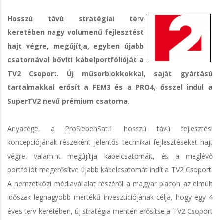
Hosszú távú stratégiai terv
keretében nagy volumenű fejlesztést
hajt végre, megújítja, egyben újabb
csatornával bővíti kábelportfólióját a
TV2 Csoport. Új műsorblokkokkal, saját gyártású
tartalmakkal erősít a FEM3 és a PRO4, ősszel indul a
SuperTV2 nevű prémium csatorna.
Anyacége, a ProSiebenSat.1 hosszú távú fejlesztési
koncepciójának részeként jelentős technikai fejlesztéseket hajt
végre, valamint megújítja kábelcsatornáit, és a meglévő
portfóliót megerősítve újabb kábelcsatornát indít a TV2 Csoport.
A nemzetközi médiavállalat részéről a magyar piacon az elmúlt
időszak legnagyobb mértékű invesztíciójának célja, hogy egy 4
éves terv keretében, új stratégia mentén erősítse a TV2 Csoport