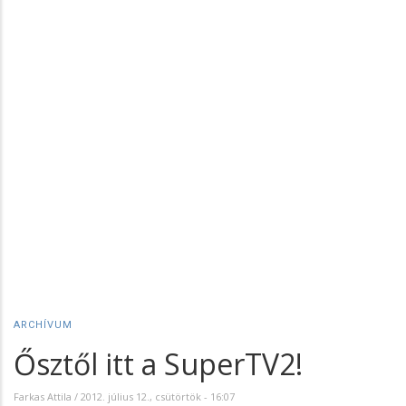
ARCHÍVUM
Ősztől itt a SuperTV2!
Farkas Attila
/
2012. július 12., csütörtök - 16:07