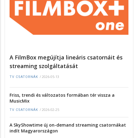
A FilmBox megújítja lineáris csatornáit és
streaming szolgáltatását
/
2026-05-13
TV CSATORNÁK
Friss, trendi és változatos formában tér vissza a
MusicMix
/
2026-02-25
TV CSATORNÁK
A SkyShowtime új on-demand streaming csatornákat
indít Magyarországon