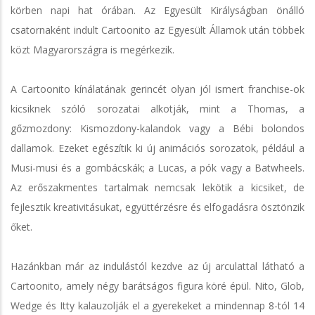
körben napi hat órában. Az Egyesült Királyságban önálló
csatornaként indult Cartoonito az Egyesült Államok után többek
közt Magyarországra is megérkezik.
A Cartoonito kínálatának gerincét olyan jól ismert franchise-ok
kicsiknek szóló sorozatai alkotják, mint a Thomas, a
gőzmozdony: Kismozdony-kalandok vagy a Bébi bolondos
dallamok. Ezeket egészítik ki új animációs sorozatok, például a
Musi-musi és a gombácskák; a Lucas, a pók vagy a Batwheels.
Az erőszakmentes tartalmak nemcsak lekötik a kicsiket, de
fejlesztik kreativitásukat, együttérzésre és elfogadásra ösztönzik
őket.
Hazánkban már az indulástól kezdve az új arculattal látható a
Cartoonito, amely négy barátságos figura köré épül. Nito, Glob,
Wedge és Itty kalauzolják el a gyerekeket a mindennap 8-tól 14