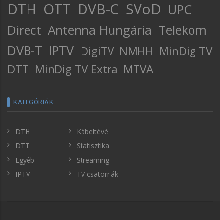
DTH
OTT
DVB-C
SVoD
UPC
Direct
Antenna Hungária
Telekom
DVB-T
IPTV
DigiTV
NMHH
MinDig TV
DTT
MinDig TV Extra
MTVA
KATEGÓRIÁK
DTH
Kábeltévé
DTT
Statisztika
Egyéb
Streaming
IPTV
TV csatornák