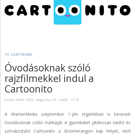
TV CSATORNÁK
Óvodásoknak szóló
rajzfilmekkel indul a
Cartoonito
Farkas Attila
/
2022. augusztus 29., hétfő - 17:12
A WarnerMedia szeptember 1-jén régiónkban is bevezeti
óvodásoknak szóló márkáját. A gyerekeket játékosan tanító és
szórakoztató Cartoonito a Boomerangon kap helyet, első