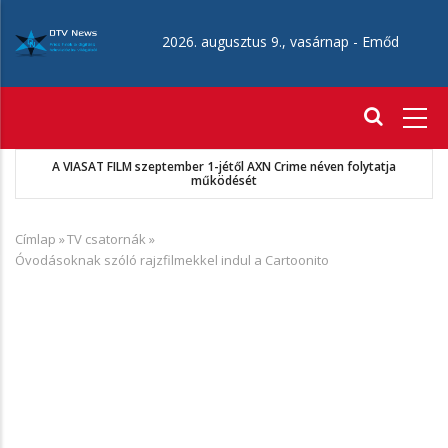
Ugrás
a
2026. augusztus 9., vasárnap -
Emőd
tartalomra
Fő
navigáció
A VIASAT FILM szeptember 1-jétől AXN Crime néven folytatja
működését
Címlap
»
TV csatornák
»
Morzsa
Óvodásoknak szóló rajzfilmekkel indul a Cartoonito