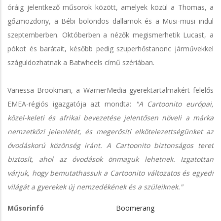
óráig jelentkező műsorok között, amelyek közül a Thomas, a
gőzmozdony, a Bébi bolondos dallamok és a Musi-musi indul
szeptemberben. Októberben a nézők megismerhetik Lucast, a
pókot és barátait, később pedig szuperhőstanonc járművekkel
száguldozhatnak a Batwheels című szériában.
Vanessa Brookman, a WarnerMedia gyerektartalmakért felelős
EMEA-régiós igazgatója azt mondta:
"A Cartoonito európai,
közel-keleti és afrikai bevezetése jelentősen növeli a márka
nemzetközi jelenlétét, és megerősíti elkötelezettségünket az
óvodáskorú közönség iránt. A Cartoonito biztonságos teret
biztosít, ahol az óvodások önmaguk lehetnek. Izgatottan
várjuk, hogy bemutathassuk a Cartoonito változatos és egyedi
világát a gyerekek új nemzedékének és a szüleiknek."
Műsorinfó
Boomerang