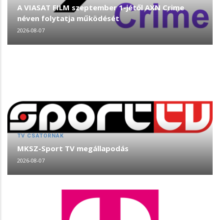
A VIASAT FILM szeptember 1-jétől AXN Crime
néven folytatja működését
2026-08-07
TV CSATORNÁK
MKSZ-Sport TV megállapodás
2026-08-07