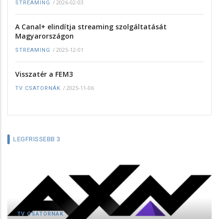
/
2026-02-03
STREAMING
A Canal+ elindítja streaming szolgáltatását
Magyarországon
/
2025-12-01
STREAMING
Visszatér a FEM3
/
2025-11-06
TV CSATORNÁK
LEGFRISSEBB 3
TV CSATORNÁK