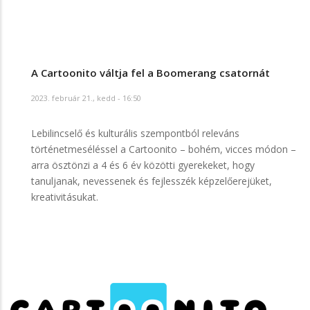
A Cartoonito váltja fel a Boomerang csatornát
2023. február 21., kedd - 16:50
Lebilincselő és kulturális szempontból releváns
történetmeséléssel a Cartoonito – bohém, vicces módon –
arra ösztönzi a 4 és 6 év közötti gyerekeket, hogy
tanuljanak, nevessenek és fejlesszék képzelőerejüket,
kreativitásukat.