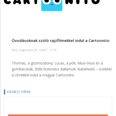
Óvodásoknak szóló rajzfilmekkel indul a Cartoonito
2022. augusztus 29., hétfő - 17:12
Thomas, a gőzmozdony; Lucas, a pók; Musi-musi és a
gombácskák, Bébi bolondos dallamok; Batwheels – ezekkel
a címekkel indul a magyar Cartoonito.
KIEMELT HÍREK