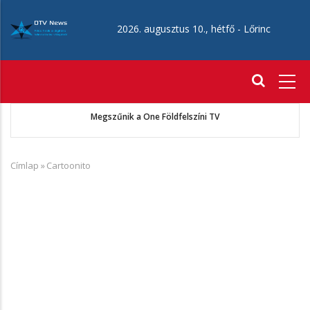
Ugrás
a
2026. augusztus 10., hétfő -
Lőrinc
tartalomra
Fő
navigáció
ó
Megszűnik a One Földfelszíni TV
Címlap
»
Cartoonito
Morzsa