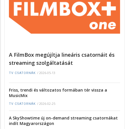
A FilmBox megújítja lineáris csatornáit és
streaming szolgáltatását
/
2026-05-13
TV CSATORNÁK
Friss, trendi és változatos formában tér vissza a
MusicMix
/
2026-02-25
TV CSATORNÁK
A SkyShowtime új on-demand streaming csatornákat
indít Magyarországon