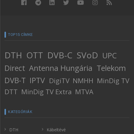
TOP15 CÍMKE
DTH
OTT
DVB-C
SVoD
UPC
Direct
Antenna Hungária
Telekom
DVB-T
IPTV
DigiTV
NMHH
MinDig TV
DTT
MinDig TV Extra
MTVA
KATEGÓRIÁK
DTH
Kábeltévé