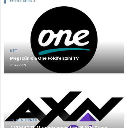
LEGFRISSEBB 3
DTT
Megszűnik a One Földfelszíni TV
2026-08-09
TV CSATORNÁK
A VIASAT FILM szeptember 1-jétől AXN Crime