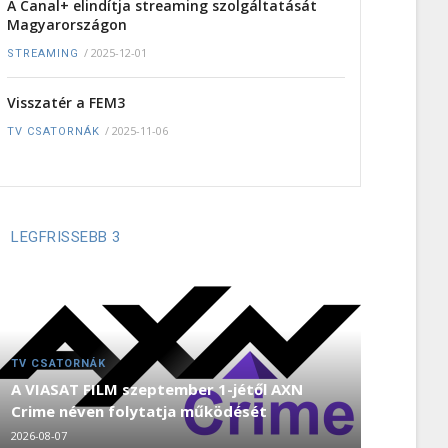
A Canal+ elindítja streaming szolgáltatását
Magyarországon
/
2025-12-01
STREAMING
Visszatér a FEM3
/
2025-11-06
TV CSATORNÁK
LEGFRISSEBB 3
TV CSATORNÁK
A VIASAT FILM szeptember 1-jétől AXN
Crime néven folytatja működését
2026-08-07