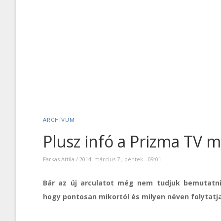
ARCHÍVUM
Plusz infó a Prizma TV 
Farkas Attila
/
2014. március 7., péntek - 09:01
Bár az új arculatot még nem tudjuk bemutatni
hogy pontosan mikortól és milyen néven folytatja