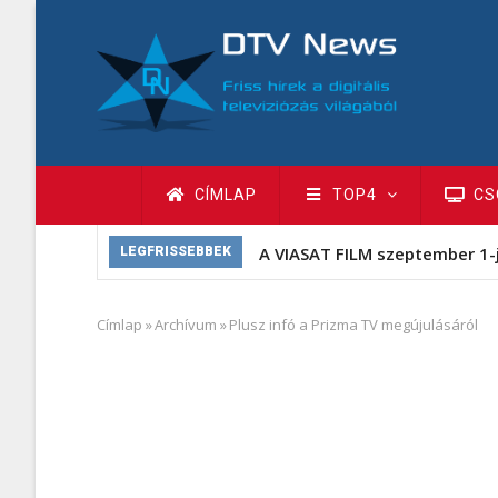
Ugrás
a
tartalomra
Fő
CÍMLAP
TOP4
CS
navigáció
A VIASAT FILM szeptember 1-
LEGFRISSEBBEK
Címlap
»
Archívum
»
Plusz infó a Prizma TV megújulásáról
Morzsa