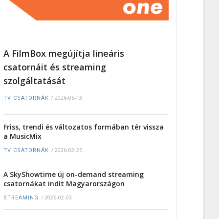
A FilmBox megújítja lineáris
csatornáit és streaming
szolgáltatását
/
2026-05-13
TV CSATORNÁK
Friss, trendi és változatos formában tér vissza
a MusicMix
/
2026-02-25
TV CSATORNÁK
A SkyShowtime új on-demand streaming
csatornákat indít Magyarországon
/
2026-02-03
STREAMING