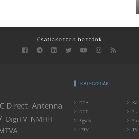
Csatlakozzon hozzánk
KATEGÓRIÁK
DTH
Káb
C Direct
Antenna
DTT
Sta
V
DigiTV
NMHH
Egyéb
Str
MTVA
IPTV
TV 