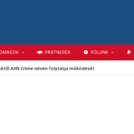
OMAGOK
PARTNEREK
RÓLUNK
jétől AXN Crime néven folytatja működését