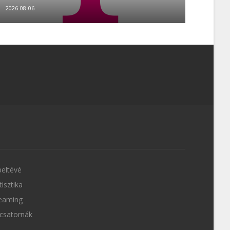
2026-08-06
eltévé
tisztika
eaming
csatornák