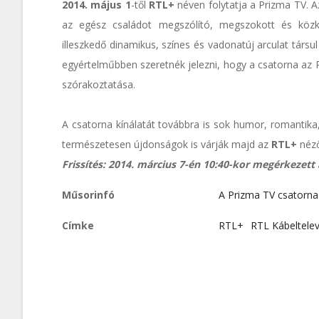
2014. május 1
-től
RTL+
néven folytatja a Prizma TV. A
az egész családot megszólító, megszokott és köz
illeszkedő dinamikus, színes és vadonatúj arculat társ
egyértelműbben szeretnék jelezni, hogy a csatorna az R
szórakoztatása.
A csatorna kínálatát továbbra is sok humor, romantika
természetesen újdonságok is várják majd az
RTL+
néző
Frissítés: 2014. március 7-én 10:40-kor megérkezett az
Műsorinfó
A Prizma TV csatorn
Címke
RTL+
RTL Kábeltelev