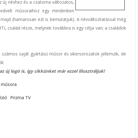
z új névhez és a csatorna változatos,
kedvelt műsoraihoz egy mindenben
ul majd (hamarosan ezt is bemutatjuk). A névváltoztatással még
TL család része, melynek továbbra is egy célja van; a családok
, számos saját gyártású műsor és sikersorozatok jellemzik, de
it.
 új logó is, így cikkünket már ezzel illusztráljuk!
a műsora
ízió
Prizma TV