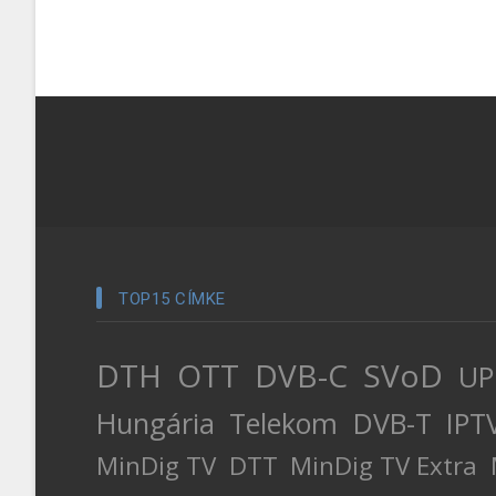
TOP15 CÍMKE
DTH
OTT
DVB-C
SVoD
UP
Hungária
Telekom
DVB-T
IPT
MinDig TV
DTT
MinDig TV Extra