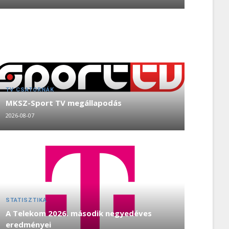
TV CSATORNÁK
MKSZ-Sport TV megállapodás
2026-08-07
STATISZTIKA
A Telekom 2026. második negyedéves
eredményei