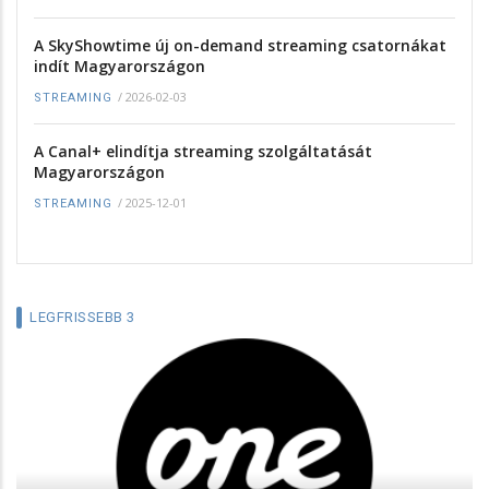
A SkyShowtime új on-demand streaming csatornákat
indít Magyarországon
/
2026-02-03
STREAMING
A Canal+ elindítja streaming szolgáltatását
Magyarországon
/
2025-12-01
STREAMING
LEGFRISSEBB 3