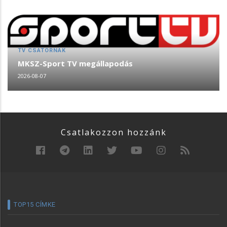
TV CSATORNÁK
MKSZ-Sport TV megállapodás
2026-08-07
Csatlakozzon hozzánk
TOP15 CÍMKE