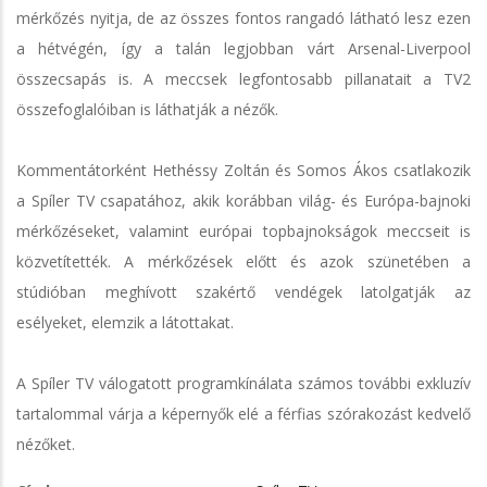
mérkőzés nyitja, de az összes fontos rangadó látható lesz ezen
a hétvégén, így a talán legjobban várt Arsenal-Liverpool
összecsapás is. A meccsek legfontosabb pillanatait a TV2
összefoglalóiban is láthatják a nézők.
Kommentátorként Hethéssy Zoltán és Somos Ákos csatlakozik
a Spíler TV csapatához, akik korábban világ- és Európa-bajnoki
mérkőzéseket, valamint európai topbajnokságok meccseit is
közvetítették. A mérkőzések előtt és azok szünetében a
stúdióban meghívott szakértő vendégek latolgatják az
esélyeket, elemzik a látottakat.
A Spíler TV válogatott programkínálata számos további exkluzív
tartalommal várja a képernyők elé a férfias szórakozást kedvelő
nézőket.