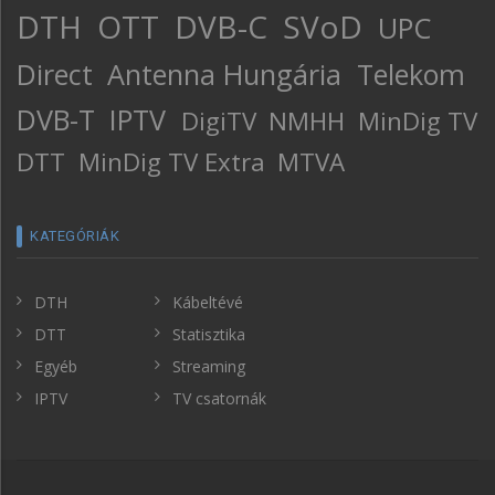
DTH
OTT
DVB-C
SVoD
UPC
Direct
Antenna Hungária
Telekom
DVB-T
IPTV
DigiTV
NMHH
MinDig TV
DTT
MinDig TV Extra
MTVA
KATEGÓRIÁK
DTH
Kábeltévé
DTT
Statisztika
Egyéb
Streaming
IPTV
TV csatornák