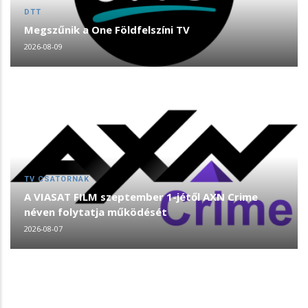
DTT
Megszűnik a One Földfelszíni TV
2026-08-09
TV CSATORNÁK
A VIASAT FILM szeptember 1-jétől AXN Crime
néven folytatja működését
2026-08-07