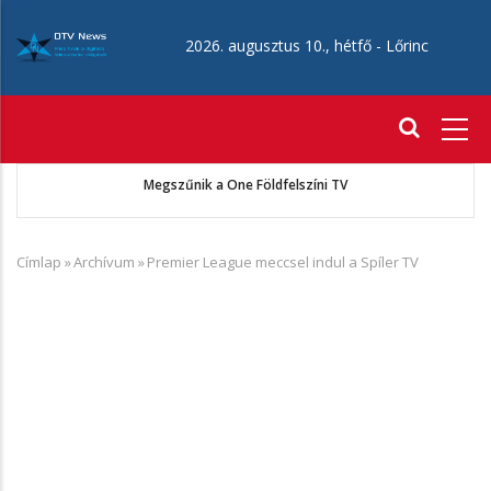
Ugrás
a
2026. augusztus 10., hétfő -
Lőrinc
tartalomra
Fő
navigáció
ó
Megszűnik a One Földfelszíni TV
Címlap
»
Archívum
»
Premier League meccsel indul a Spíler TV
Morzsa