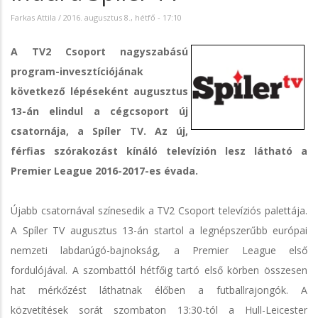
Farkas Attila
/
2016. augusztus 8., hétfő - 17:10
A TV2 Csoport nagyszabású
program-invesztíciójának
következő lépéseként augusztus
13-án elindul a cégcsoport új
csatornája, a Spíler TV. Az új,
férfias szórakozást kínáló televízión lesz látható a
Premier League 2016-2017-es évada.
Újabb csatornával színesedik a TV2 Csoport televíziós palettája.
A Spíler TV augusztus 13-án startol a legnépszerűbb európai
nemzeti labdarúgó-bajnokság, a Premier League első
fordulójával. A szombattól hétfőig tartó első körben összesen
hat mérkőzést láthatnak élőben a futballrajongók. A
közvetítések sorát szombaton 13:30-tól a Hull-Leicester