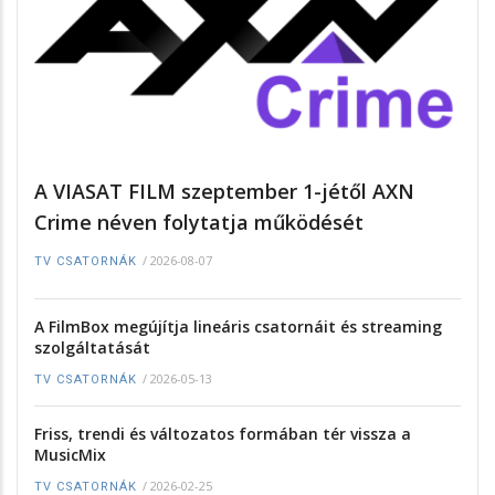
A VIASAT FILM szeptember 1-jétől AXN
Crime néven folytatja működését
/
2026-08-07
TV CSATORNÁK
A FilmBox megújítja lineáris csatornáit és streaming
szolgáltatását
/
2026-05-13
TV CSATORNÁK
Friss, trendi és változatos formában tér vissza a
MusicMix
/
2026-02-25
TV CSATORNÁK