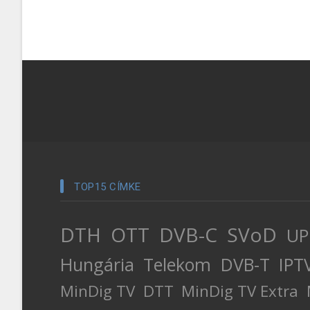
TOP15 CÍMKE
DTH
OTT
DVB-C
SVoD
UP
Hungária
Telekom
DVB-T
IPT
MinDig TV
DTT
MinDig TV Extra