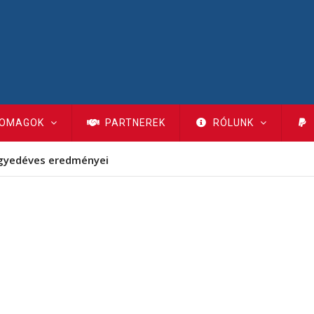
OMAGOK
PARTNEREK
RÓLUNK
gyedéves eredményei