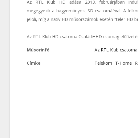
Az RTL Klub HD adása 2013. februárjában indult
megegyezik a hagyományos, SD csatornáéval. A felkonv
jelöli, míg a natív HD műsorszámok esetén "tele" HD b
Az RTL Klub HD csatorna Családi+HD csomag előfizetés
Műsorinfó
Az RTL Klub csatorn
Címke
Telekom
T-Home
R