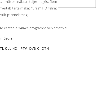
, műsorkínálata teljes egészében
ertált tartalmakat "üres" HD felirat
etűk jelennek meg.
e esetén a 240-es programhelyen érhető el.
a műsora
TL Klub HD
IPTV
DVB-C
DTH