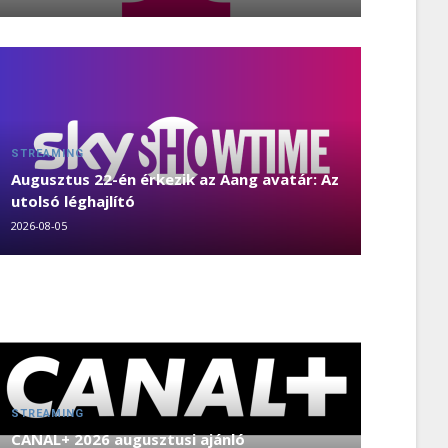
STREAMING
Augusztus 22-én érkezik az Aang avatár: Az
utolsó léghajlító
2026-08-05
STREAMING
CANAL+ 2026 augusztusi ajánló