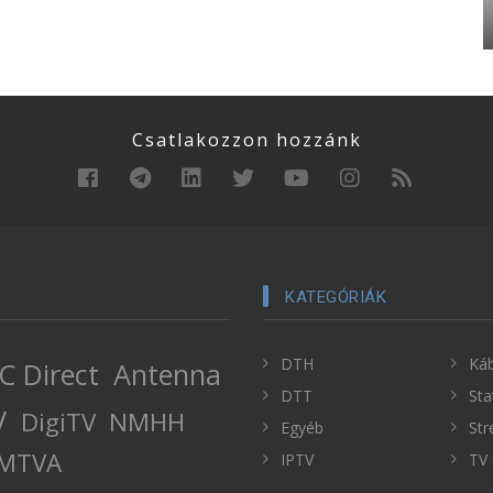
Csatlakozzon hozzánk
KATEGÓRIÁK
DTH
Káb
C Direct
Antenna
DTT
Sta
V
DigiTV
NMHH
Egyéb
Str
MTVA
IPTV
TV 