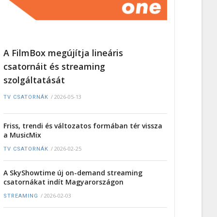
A FilmBox megújítja lineáris
csatornáit és streaming
szolgáltatását
/
2026-05-13
TV CSATORNÁK
Friss, trendi és változatos formában tér vissza
a MusicMix
/
2026-02-25
TV CSATORNÁK
A SkyShowtime új on-demand streaming
csatornákat indít Magyarországon
/
2026-02-03
STREAMING