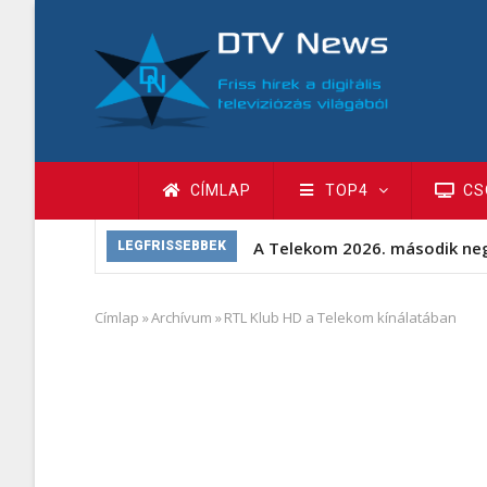
Ugrás
a
tartalomra
Fő
CÍMLAP
TOP4
CS
navigáció
A Telekom 2026. második ne
LEGFRISSEBBEK
Címlap
»
Archívum
»
RTL Klub HD a Telekom kínálatában
Morzsa