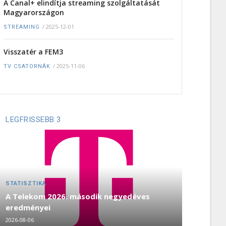
A Canal+ elindítja streaming szolgáltatását
Magyarországon
/
2025-12-01
STREAMING
Visszatér a FEM3
/
2025-11-06
TV CSATORNÁK
LEGFRISSEBB 3
STATISZTIKA
A Telekom 2026. második negyedéves
eredményei
2026-08-06