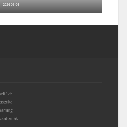
2026-08-04
eltévé
tisztika
eaming
csatornák