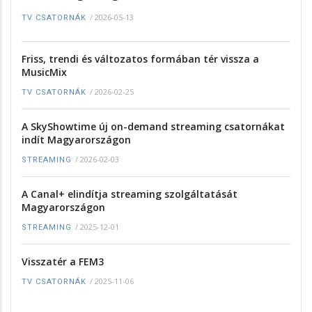
/
2026-05-13
TV CSATORNÁK
Friss, trendi és változatos formában tér vissza a
MusicMix
/
2026-02-25
TV CSATORNÁK
A SkyShowtime új on-demand streaming csatornákat
indít Magyarországon
/
2026-02-03
STREAMING
A Canal+ elindítja streaming szolgáltatását
Magyarországon
/
2025-12-01
STREAMING
Visszatér a FEM3
/
2025-11-06
TV CSATORNÁK