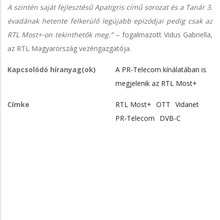
A szintén saját fejlesztésű Apatigris című sorozat és a Tanár 3.
évadának hetente felkerülő legújabb epizódjai pedig csak az
RTL Most+-on tekinthetők meg.”
– fogalmazott Vidus Gabriella,
az RTL Magyarország vezérigazgatója.
Kapcsolódó híranyag(ok)
A PR-Telecom kínálatában is
megjelenik az RTL Most+
Címke
RTL Most+
OTT
Vidanet
PR-Telecom
DVB-C