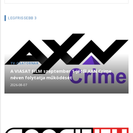
LEGFRISSEBB 3
TV CSATORNÁK
A VIASAT FILM szeptember 1-jétől AXN Crime
néven folytatja működését
2026-08-07