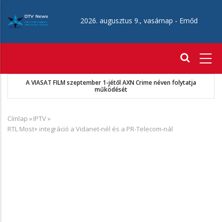
Ugrás
a
2026. augusztus 9., vasárnap -
Emőd
tartalomra
Fő
navigáció
A VIASAT FILM szeptember 1-jétől AXN Crime néven folytatja
működését
Címlap
»
IPTV
»
Morzsa
RTL Most+ integráció a Vidanet-nél és a PR-Telecom-nál