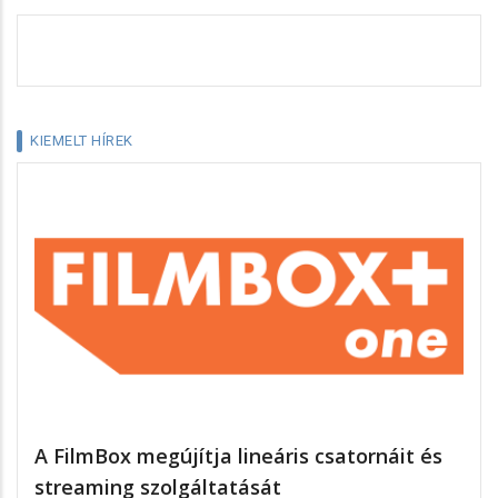
KIEMELT HÍREK
A FilmBox megújítja lineáris csatornáit és
streaming szolgáltatását