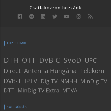
Csatlakozzon hozzánk
TOP15 CÍMKE
DTH
OTT
DVB-C
SVoD
UPC
Direct
Antenna Hungária
Telekom
DVB-T
IPTV
DigiTV
NMHH
MinDig TV
DTT
MinDig TV Extra
MTVA
KATEGÓRIÁK