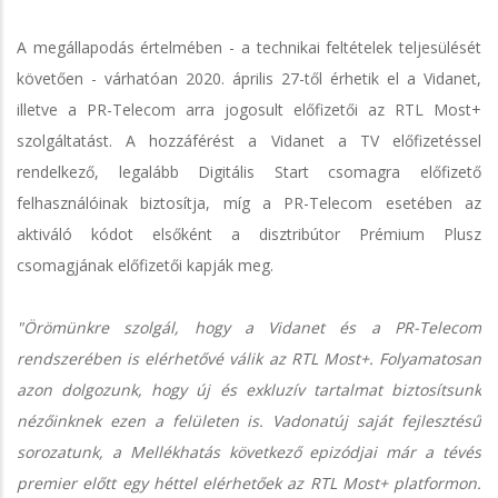
A megállapodás értelmében - a technikai feltételek teljesülését
követően - várhatóan 2020. április 27-től érhetik el a Vidanet,
illetve a PR-Telecom arra jogosult előfizetői az RTL Most+
szolgáltatást. A hozzáférést a Vidanet a TV előfizetéssel
rendelkező, legalább Digitális Start csomagra előfizető
felhasználóinak biztosítja, míg a PR-Telecom esetében az
aktiváló kódot elsőként a disztribútor Prémium Plusz
csomagjának előfizetői kapják meg.
"Örömünkre szolgál, hogy a Vidanet és a PR-Telecom
rendszerében is elérhetővé válik az RTL Most+. Folyamatosan
azon dolgozunk, hogy új és exkluzív tartalmat biztosítsunk
nézőinknek ezen a felületen is. Vadonatúj saját fejlesztésű
sorozatunk, a Mellékhatás következő epizódjai már a tévés
premier előtt egy héttel elérhetőek az RTL Most+ platformon.