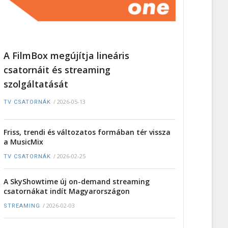
A FilmBox megújítja lineáris
csatornáit és streaming
szolgáltatását
/
2026-05-13
TV CSATORNÁK
Friss, trendi és változatos formában tér vissza
a MusicMix
/
2026-02-25
TV CSATORNÁK
A SkyShowtime új on-demand streaming
csatornákat indít Magyarországon
/
2026-02-03
STREAMING