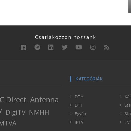
Csatlakozzon hozzánk
KATEGÓRIÁK
DTH
Káb
C Direct
Antenna
DTT
Sta
V
DigiTV
NMHH
Egyéb
Str
MTVA
IPTV
TV 