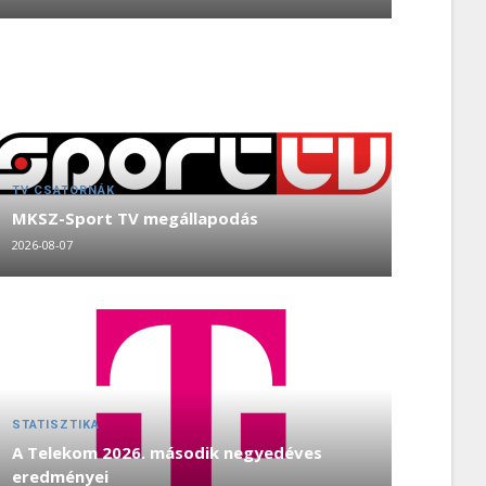
TV CSATORNÁK
MKSZ-Sport TV megállapodás
2026-08-07
STATISZTIKA
A Telekom 2026. második negyedéves
eredményei