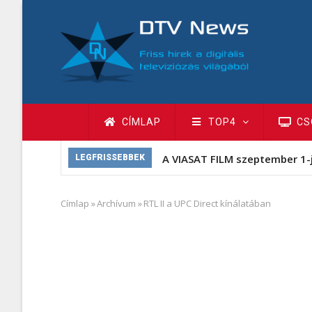
Ugrás
a
tartalomra
Fő
CÍMLAP
TOP4
CS
navigáció
A VIASAT FILM szeptember 1-
LEGFRISSEBBEK
Címlap
»
Archívum
»
RTL II a UPC Direct kínálatában
Morzsa