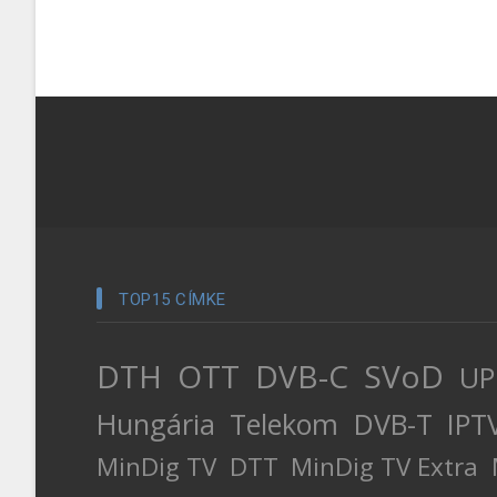
TOP15 CÍMKE
DTH
OTT
DVB-C
SVoD
UP
Hungária
Telekom
DVB-T
IPT
MinDig TV
DTT
MinDig TV Extra