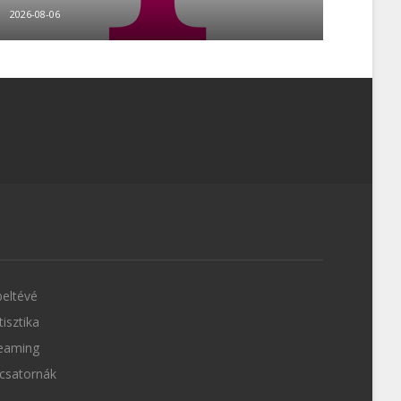
2026-08-06
eltévé
tisztika
eaming
csatornák