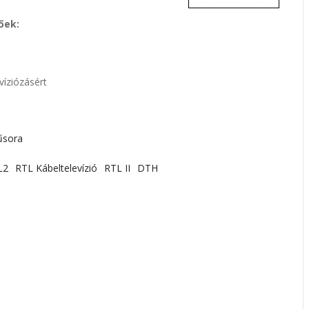
őek:
víziózásért
űsora
L2
RTL Kábeltelevízió
RTL II
DTH