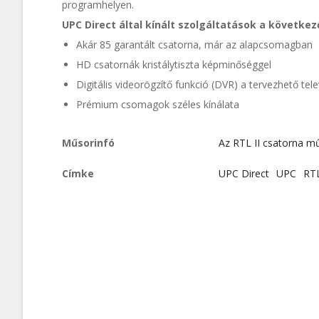
programhelyen.
UPC Direct által kínált szolgáltatások a következ
Akár 85 garantált csatorna, már az alapcsomagban
HD csatornák kristálytiszta képminőséggel
Digitális videorögzítő funkció (DVR) a tervezhető tele
Prémium csomagok széles kínálata
Műsorinfó
Az RTL II csatorna m
Címke
UPC Direct
UPC
RT