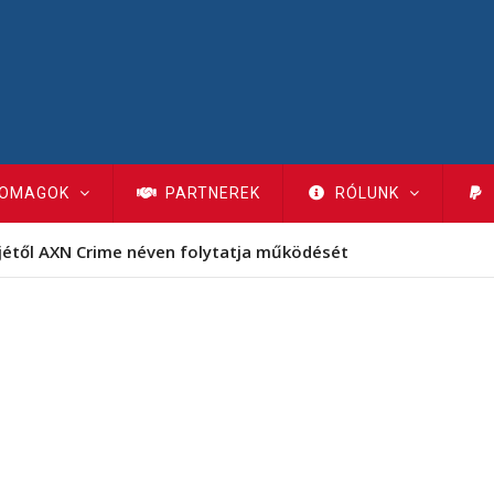
OMAGOK
PARTNEREK
RÓLUNK
jétől AXN Crime néven folytatja működését