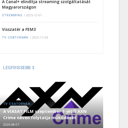
A Canal+ elindítja streaming szolgáltatását
Magyarországon
/
2025-12-01
STREAMING
Visszatér a FEM3
/
2025-11-06
TV CSATORNÁK
LEGFRISSEBB 3
TV CSATORNÁK
A VIASAT FILM szeptember 1-jétől AXN
Crime néven folytatja működését
2026-08-07