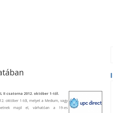
latában
L II csatorna 2012. október 1-től.
012. október 1-től, melyet a Medium, vagy
hetnek majd el, várhatóan a 19-es