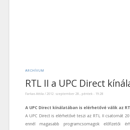
ARCHÍVUM
RTL II a UPC Direct kíná
Farkas Attila
/
2012. szeptember 28., péntek - 19:28
A UPC Direct kínálatában is elérhetővé válik az RT
A UPC Direct is elérhetővé teszi az RTL II csatornát 2
ennél magasabb programcsomagok előfizetői ér