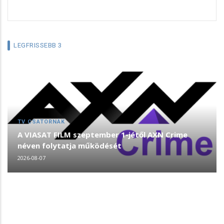
LEGFRISSEBB 3
TV CSATORNÁK
A VIASAT FILM szeptember 1-jétől AXN Crime
néven folytatja működését
2026-08-07