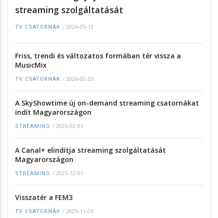
streaming szolgáltatását
/
2026-05-13
TV CSATORNÁK
Friss, trendi és változatos formában tér vissza a
MusicMix
/
2026-02-25
TV CSATORNÁK
A SkyShowtime új on-demand streaming csatornákat
indít Magyarországon
/
2026-02-03
STREAMING
A Canal+ elindítja streaming szolgáltatását
Magyarországon
/
2025-12-01
STREAMING
Visszatér a FEM3
/
2025-11-06
TV CSATORNÁK