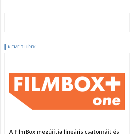
KIEMELT HÍREK
A FilmBox megújítja lineáris csatornáit és