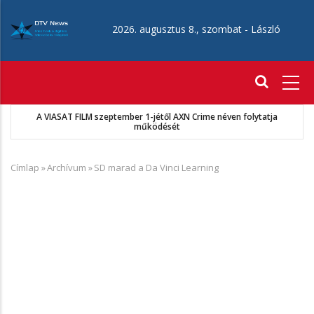
Ugrás
a
2026. augusztus 8., szombat -
László
tartalomra
Fő
navigáció
A VIASAT FILM szeptember 1-jétől AXN Crime néven folytatja
működését
Címlap
»
Archívum
»
SD marad a Da Vinci Learning
Morzsa