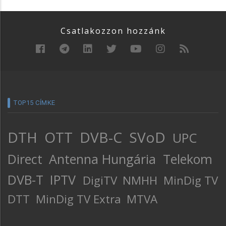
Csatlakozzon hozzánk
TOP15 CÍMKE
DTH
OTT
DVB-C
SVoD
UPC
Direct
Antenna Hungária
Telekom
DVB-T
IPTV
DigiTV
NMHH
MinDig TV
DTT
MinDig TV Extra
MTVA