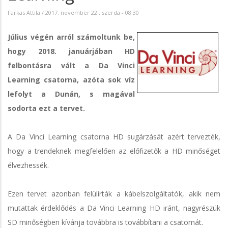
Farkas Attila
/
2017. november 22., szerda - 08:30
Július végén arról számoltunk be,
hogy 2018. januárjában HD
felbontásra vált a Da Vinci
Learning csatorna, azóta sok víz
lefolyt a Dunán, s magával
sodorta ezt a tervet.
A Da Vinci Learning csatorna HD sugárzását azért tervezték,
hogy a trendeknek megfelelően az előfizetők a HD minőséget
élvezhessék.
Ezen tervet azonban felülírták a kábelszolgáltatók, akik nem
mutattak érdeklődés a Da Vinci Learning HD iránt, nagyrészük
SD minőségben kívánja továbbra is továbbítani a csatornát.