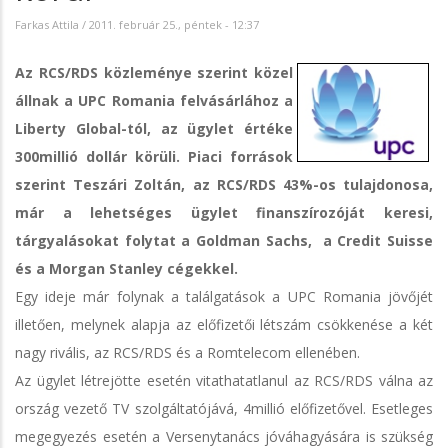
Farkas Attila
/
2011. február 25., péntek - 12:37
Az RCS/RDS közleménye szerint közel
állnak a UPC Romania felvásárlához a
Liberty Global-tól, az ügylet értéke
300millió dollár körüli. Piaci források
szerint Teszári Zoltán, az RCS/RDS 43%-os tulajdonosa,
már a lehetséges ügylet finanszírozóját keresi,
tárgyalásokat folytat a Goldman Sachs, a Credit Suisse
és a Morgan Stanley cégekkel.
Egy ideje már folynak a találgatások a UPC Romania jövőjét
illetően, melynek alapja az előfizetői létszám csökkenése a két
nagy rivális, az RCS/RDS és a Romtelecom ellenében.
Az ügylet létrejötte esetén vitathatatlanul az RCS/RDS válna az
ország vezető TV szolgáltatójává, 4millió előfizetővel. Esetleges
megegyezés esetén a Versenytanács jóváhagyására is szükség