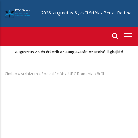
Ugrás
a
2026. augusztus 6., csütörtök -
Berta, Bettina
tartalomra
Fő
navigáció
Augusztus 22-én érkezik az Aang avatár: Az utolsó léghajlító
Címlap
»
Archívum
»
Spekulációk a UPC Romania körül
Morzsa