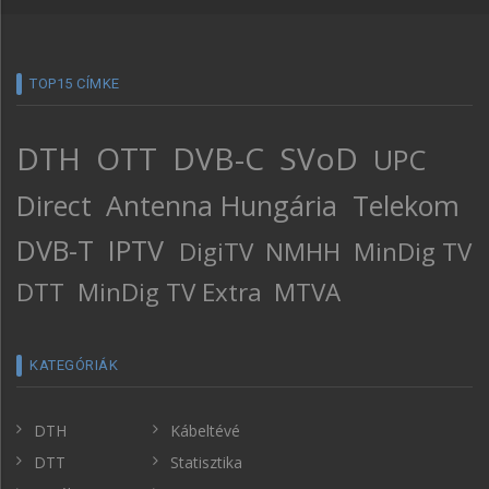
TOP15 CÍMKE
DTH
OTT
DVB-C
SVoD
UPC
Direct
Antenna Hungária
Telekom
DVB-T
IPTV
DigiTV
NMHH
MinDig TV
DTT
MinDig TV Extra
MTVA
KATEGÓRIÁK
DTH
Kábeltévé
DTT
Statisztika