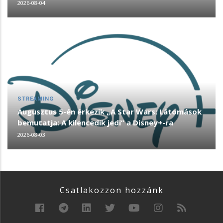
2026-08-04
STREAMING
Augusztus 5-én érkezik „A Star Wars: Látomások
bemutatja: A kilencedik jedi” a Disney+-ra
2026-08-03
Csatlakozzon hozzánk