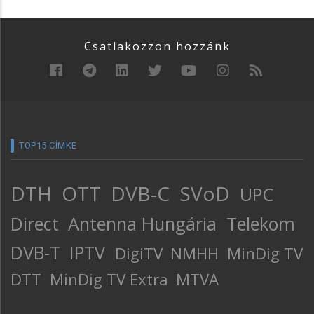
Csatlakozzon hozzánk
TOP15 CÍMKE
DTH
OTT
DVB-C
SVoD
UPC
Direct
Antenna Hungária
Telekom
DVB-T
IPTV
DigiTV
NMHH
MinDig TV
DTT
MinDig TV Extra
MTVA