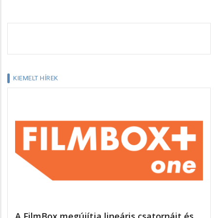
KIEMELT HÍREK
A FilmBox megújítja lineáris csatornáit és