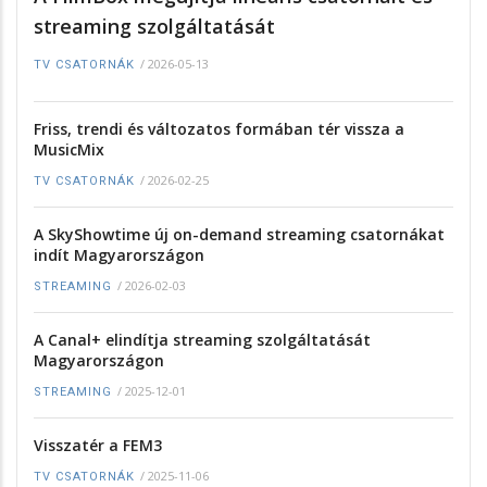
streaming szolgáltatását
/
2026-05-13
TV CSATORNÁK
Friss, trendi és változatos formában tér vissza a
MusicMix
/
2026-02-25
TV CSATORNÁK
A SkyShowtime új on-demand streaming csatornákat
indít Magyarországon
/
2026-02-03
STREAMING
A Canal+ elindítja streaming szolgáltatását
Magyarországon
/
2025-12-01
STREAMING
Visszatér a FEM3
/
2025-11-06
TV CSATORNÁK