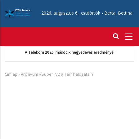
Ugrás
a
2026. augusztus 6., csütörtök -
Berta, Bettina
tartalomra
Fő
navigáció
A Telekom 2026. második negyedéves eredményei
Címlap
»
Archívum
»
SuperTV2 a Tarr hálózatain
Morzsa