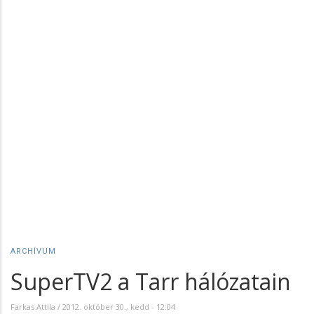
ARCHÍVUM
SuperTV2 a Tarr hálózatain
Farkas Attila
/
2012. október 30., kedd - 12:04