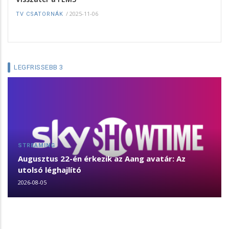
/
2025-11-06
TV CSATORNÁK
LEGFRISSEBB 3
STREAMING
Augusztus 22-én érkezik az Aang avatár: Az
utolsó léghajlító
2026-08-05