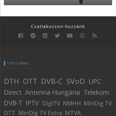
Csatlakozzon hozzánk
TOP15 CÍMKE
DTH
OTT
DVB-C
SVoD
UPC
Direct
Antenna Hungária
Telekom
DVB-T
IPTV
DigiTV
NMHH
MinDig TV
DTT
MinDig TV Extra
MTVA