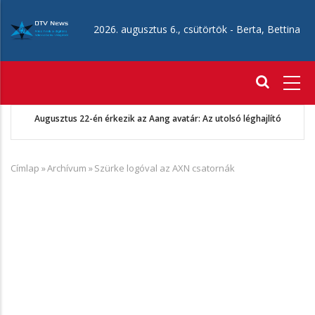
Ugrás
a
2026. augusztus 6., csütörtök -
Berta, Bettina
tartalomra
Fő
navigáció
Augusztus 22-én érkezik az Aang avatár: Az utolsó léghajlító
Címlap
»
Archívum
»
Szürke logóval az AXN csatornák
Morzsa