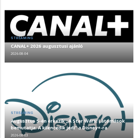
STREAMING
CANAL+ 2026 augusztusi ajánló
2026-08-04
STREAMING
Augusztus 5-én érkezik „A Star Wars: Látomások
bemutatja: A kilencedik jedi” a Disney+-ra
2026-08-03