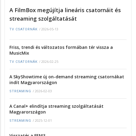
A FilmBox megújítja lineáris csatornáit és
streaming szolgáltatását
/
2026-05-13
TV CSATORNÁK
Friss, trendi és változatos formában tér vissza a
MusicMix
/
2026-02-25
TV CSATORNÁK
A SkyShowtime új on-demand streaming csatornákat
indít Magyarországon
/
2026-02-03
STREAMING
A Canal+ elindítja streaming szolgáltatását
Magyarországon
/
2025-12-01
STREAMING
Visszatér a FEM3