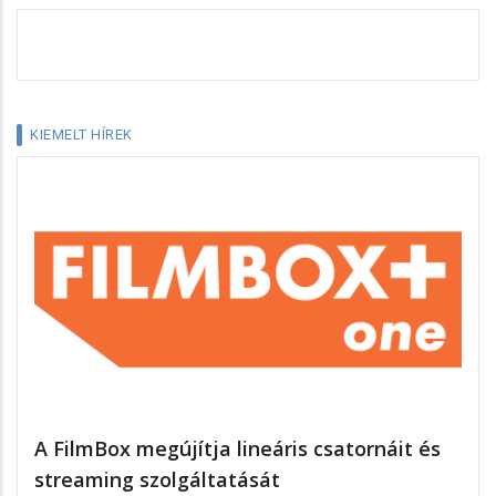
KIEMELT HÍREK
A FilmBox megújítja lineáris csatornáit és
streaming szolgáltatását