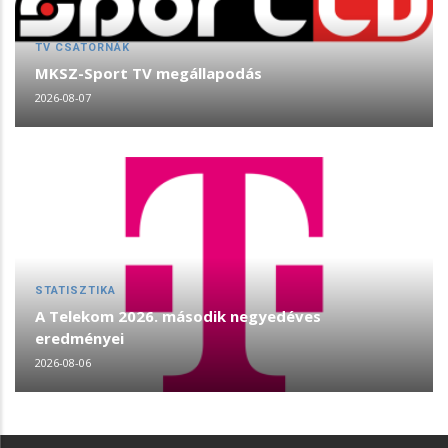
TV CSATORNÁK
MKSZ-Sport TV megállapodás
2026-08-07
STATISZTIKA
A Telekom 2026. második negyedéves
eredményei
2026-08-06