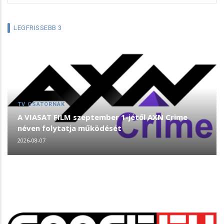
LEGFRISSEBB 3
TV CSATORNÁK
A VIASAT FILM szeptember 1-jétől AXN Crime
néven folytatja működését
2026-08-07