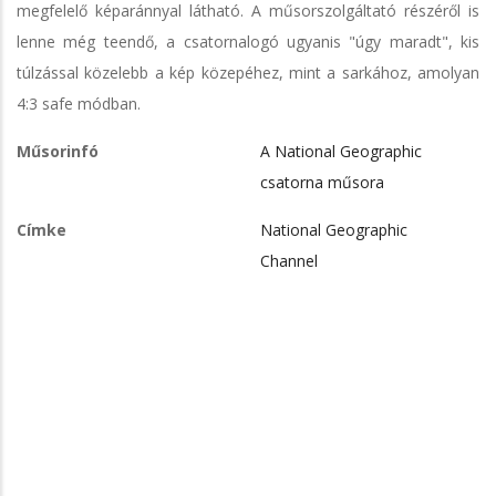
megfelelő képaránnyal látható. A műsorszolgáltató részéről is
lenne még teendő, a csatornalogó ugyanis "úgy maradt", kis
túlzással közelebb a kép közepéhez, mint a sarkához, amolyan
4:3 safe módban.
Műsorinfó
A National Geographic
csatorna műsora
Címke
National Geographic
Channel