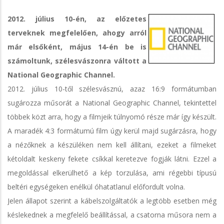
2012. július 10-én, az előzetes
terveknek megfelelően, ahogy arról
már elsőként, május 14-én be is
számoltunk, szélesvászonra váltott a
National Geographic Channel.
2012. július 10-től szélesvásznú, azaz 16:9 formátumban
sugározza műsorát a National Geographic Channel, tekintettel
többek közt arra, hogy a filmjeik túlnyomó része már így készült.
A maradék 4:3 formátumú film úgy kerül majd sugárzásra, hogy
a nézőknek a készüléken nem kell állítani, ezeket a filmeket
kétoldalt keskeny fekete csíkkal keretezve fogják látni. Ezzel a
megoldással elkerülhető a kép torzulása, ami régebbi típusú
beltéri egységeken enélkül óhatatlanul előfordult volna.
Jelen állapot szerint a kábelszolgáltatók a legtöbb esetben még
késlekednek a megfelelő beállítással, a csatorna műsora nem a