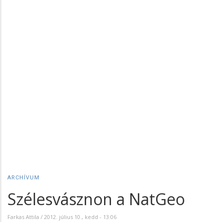
ARCHÍVUM
Szélesvásznon a NatGeo
Farkas Attila
/
2012. július 10., kedd - 13:06