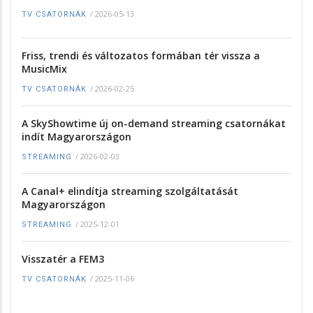
/
2026-05-13
TV CSATORNÁK
Friss, trendi és változatos formában tér vissza a
MusicMix
/
2026-02-25
TV CSATORNÁK
A SkyShowtime új on-demand streaming csatornákat
indít Magyarországon
/
2026-02-03
STREAMING
A Canal+ elindítja streaming szolgáltatását
Magyarországon
/
2025-12-01
STREAMING
Visszatér a FEM3
/
2025-11-06
TV CSATORNÁK