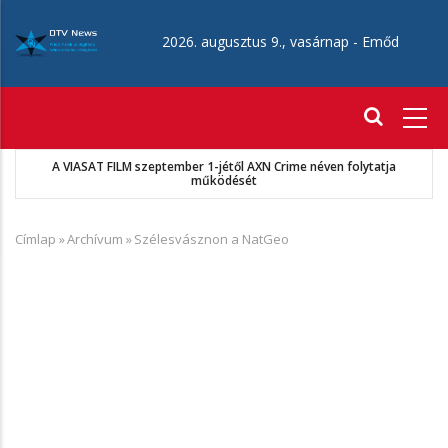
Ugrás
a
2026. augusztus 9., vasárnap -
Emőd
tartalomra
Fő
navigáció
A VIASAT FILM szeptember 1-jétől AXN Crime néven folytatja
működését
Címlap
»
Archívum
»
Szélesvásznon a NatGeo
Morzsa