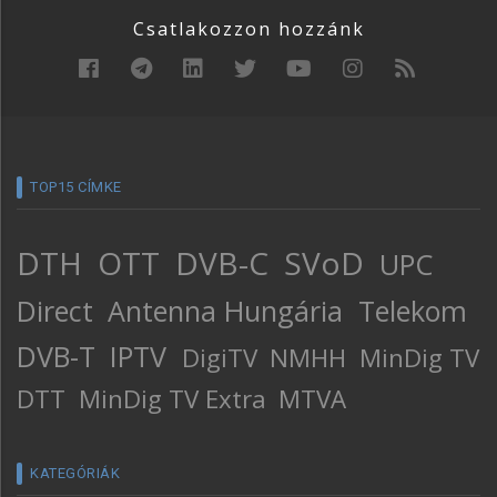
Csatlakozzon hozzánk
TOP15 CÍMKE
DTH
OTT
DVB-C
SVoD
UPC
Direct
Antenna Hungária
Telekom
DVB-T
IPTV
DigiTV
NMHH
MinDig TV
DTT
MinDig TV Extra
MTVA
KATEGÓRIÁK