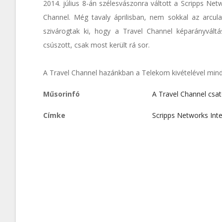
2014. július 8-án szélesvászonra váltott a Scripps Netw
Channel. Még tavaly áprilisban, nem sokkal az arcula
szivárogtak ki, hogy a Travel Channel képarányvált
csúszott, csak most került rá sor.
A Travel Channel hazánkban a Telekom kivételével minde
Műsorinfó
A Travel Channel csa
Címke
Scripps Networks Inte