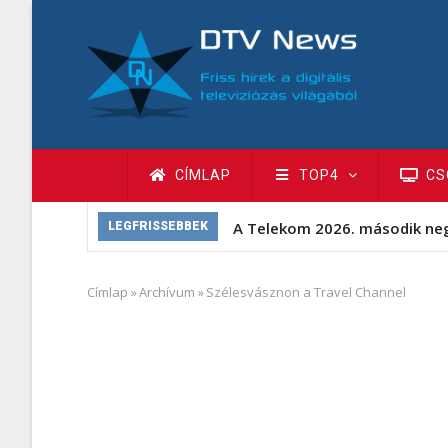
Ugrás
a
tartalomra
Fő
CÍMLAP
TOP4
CS
navigáció
A Telekom 2026. második ne
LEGFRISSEBBEK
Címlap
»
Archívum
»
Szélesvásznon a Travel Channel
Morzsa