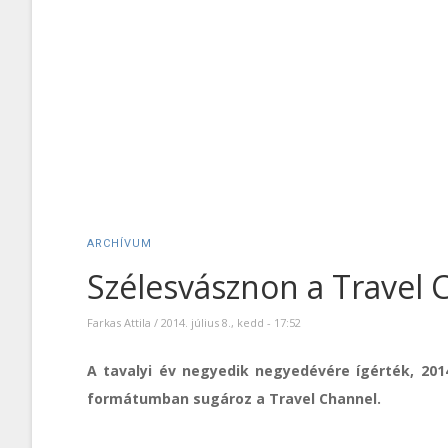
ARCHÍVUM
Szélesvásznon a Travel 
Farkas Attila
/
2014. július 8., kedd - 17:52
A tavalyi év negyedik negyedévére ígérték, 2014. 
formátumban sugároz a Travel Channel.