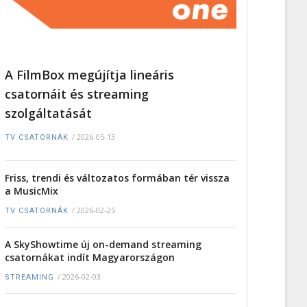
A FilmBox megújítja lineáris
csatornáit és streaming
szolgáltatását
/
2026-05-13
TV CSATORNÁK
Friss, trendi és változatos formában tér vissza
a MusicMix
/
2026-02-25
TV CSATORNÁK
A SkyShowtime új on-demand streaming
csatornákat indít Magyarországon
/
2026-02-03
STREAMING