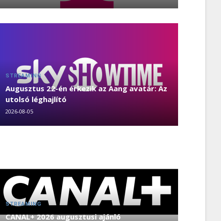
STREAMING
Augusztus 22-én érkezik az Aang avatár: Az
utolsó léghajlító
2026-08-05
STREAMING
CANAL+ 2026 augusztusi ajánló