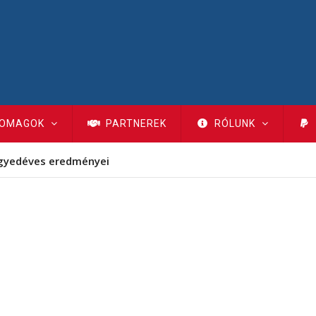
OMAGOK
PARTNEREK
RÓLUNK
gyedéves eredményei