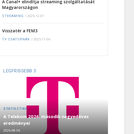
A Canal+ elindítja streaming szolgáltatását
Magyarországon
/
2025-12-01
STREAMING
Visszatér a FEM3
/
2025-11-06
TV CSATORNÁK
LEGFRISSEBB 3
STATISZTIKA
A Telekom 2026. második negyedéves
eredményei
2026-08-06