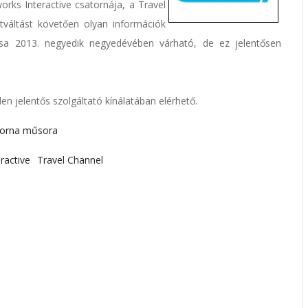
orks Interactive csatornája, a Travel
tváltást követően olyan információk
ása 2013. negyedik negyedévében várható, de ez jelentősen
n jelentős szolgáltató kínálatában elérhető.
torna műsora
ractive
Travel Channel