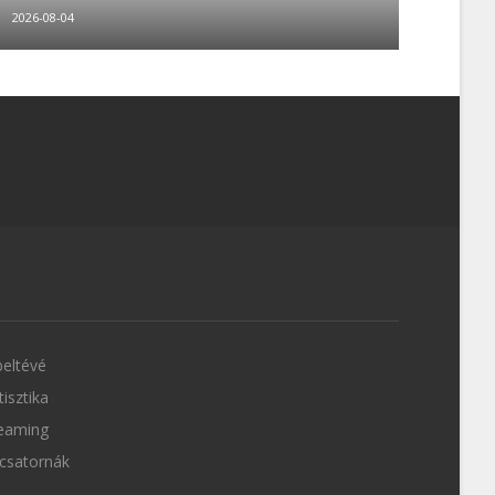
2026-08-04
eltévé
tisztika
eaming
csatornák