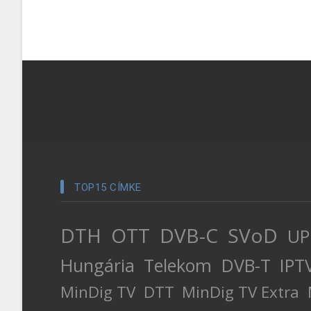
TOP15 CÍMKE
DTH
OTT
DVB-C
SVoD
UP
Hungária
Telekom
DVB-T
IPT
MinDig TV
DTT
MinDig TV Extra