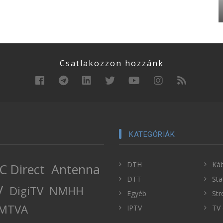
Csatlakozzon hozzánk
KATEGÓRIÁK
DTH
Káb
C Direct
Antenna
DTT
Sta
V
DigiTV
NMHH
Egyéb
Str
MTVA
IPTV
TV 