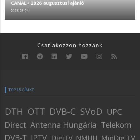
CANAL+ 2026 augusztusi ajánló
2026-08-04
Csatlakozzon hozzánk
TOP15 CÍMKE
DTH
OTT
DVB-C
SVoD
UPC
Direct
Antenna Hungária
Telekom
DVB-T
IPTV
DigiTV
NMHH
MinDig TV