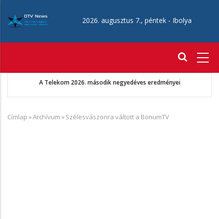
Ugrás
a
2026. augusztus 7., péntek -
Ibolya
tartalomra
Fő
navigáció
A Telekom 2026. második negyedéves eredményei
Címlap
»
Archívum
»
Szélesvászonra váltott a BonumTV
Morzsa