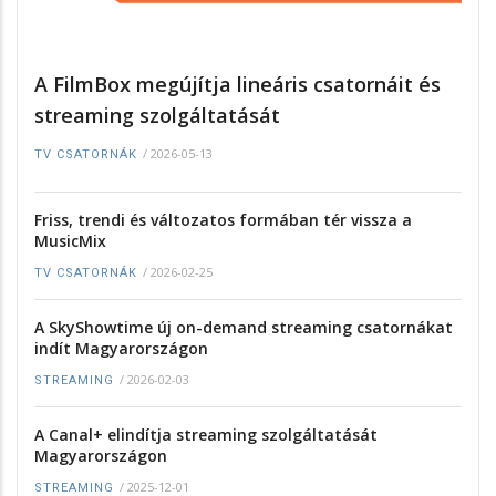
A FilmBox megújítja lineáris csatornáit és
streaming szolgáltatását
/
2026-05-13
TV CSATORNÁK
Friss, trendi és változatos formában tér vissza a
MusicMix
/
2026-02-25
TV CSATORNÁK
A SkyShowtime új on-demand streaming csatornákat
indít Magyarországon
/
2026-02-03
STREAMING
A Canal+ elindítja streaming szolgáltatását
Magyarországon
/
2025-12-01
STREAMING