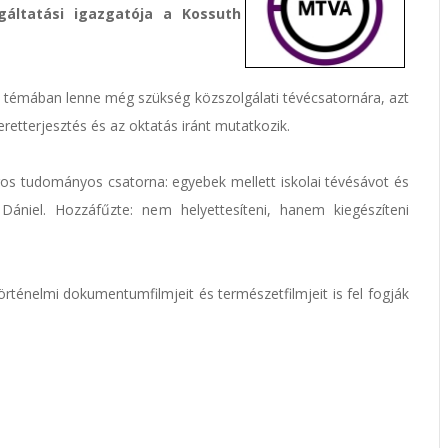
áltatási igazgatója a Kossuth
s témában lenne még szükség közszolgálati tévécsatornára, azt
retterjesztés és az oktatás iránt mutatkozik.
agos tudományos csatorna: egyebek mellett iskolai tévésávot és
ániel. Hozzáfűzte: nem helyettesíteni, hanem kiegészíteni
ténelmi dokumentumfilmjeit és természetfilmjeit is fel fogják