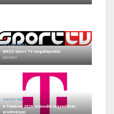
TV CSATORNÁK
MKSZ-Sport TV megállapodás
2026-08-07
STATISZTIKA
A Telekom 2026. második negyedéves
eredményei