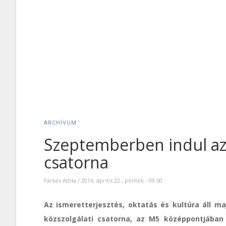
ARCHÍVUM
Szeptemberben indul az 
csatorna
Farkas Attila
/
2016. április 22., péntek - 09:50
Az ismeretterjesztés, oktatás és kultúra áll ma
közszolgálati csatorna, az M5 középpontjában