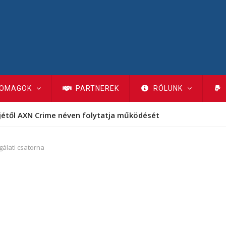
OMAGOK
PARTNEREK
RÓLUNK
jétől AXN Crime néven folytatja működését
álati csatorna