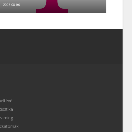
2026-08-06
eltévé
tisztika
eaming
csatornák