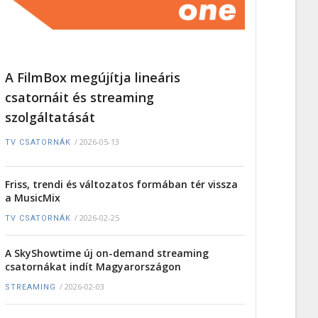
A FilmBox megújítja lineáris
csatornáit és streaming
szolgáltatását
/
2026-05-13
TV CSATORNÁK
Friss, trendi és változatos formában tér vissza
a MusicMix
/
2026-02-25
TV CSATORNÁK
A SkyShowtime új on-demand streaming
csatornákat indít Magyarországon
/
2026-02-03
STREAMING