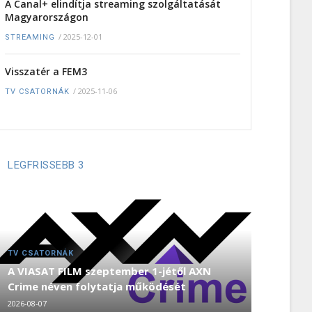
A Canal+ elindítja streaming szolgáltatását
Magyarországon
/
2025-12-01
STREAMING
Visszatér a FEM3
/
2025-11-06
TV CSATORNÁK
LEGFRISSEBB 3
TV CSATORNÁK
A VIASAT FILM szeptember 1-jétől AXN
Crime néven folytatja működését
2026-08-07