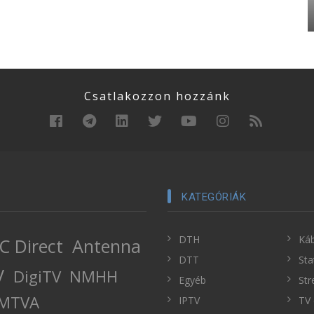
Csatlakozzon hozzánk
KATEGÓRIÁK
DTH
Káb
C Direct
Antenna
DTT
Sta
V
DigiTV
NMHH
Egyéb
Str
MTVA
IPTV
TV 