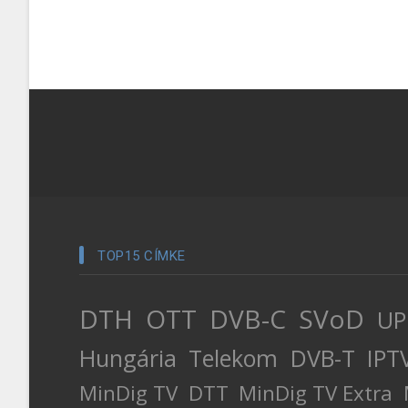
TOP15 CÍMKE
DTH
OTT
DVB-C
SVoD
UP
Hungária
Telekom
DVB-T
IPT
MinDig TV
DTT
MinDig TV Extra