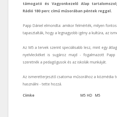
támogató és Vagyonkezelő Alap tartalomszolg
Rádió 180 perc című műsorában péntek reggel.
Papp Dániel elmondta: amikor felmérték, milyen fonto
tapasztalták, hogy a legnagyobb igény a kultúra, az isme
Az M5 a tervek szerint speciálisabb lesz, mint egy átl
nyelvleckéket is sugároz majd - fogalmazott Papp D
szeretnék a pedagógusok és az iskolák munkáját.
Az ismeretterjesztő csatorna műsorához a közmédia tör
használni - tette hozzá.
Címke
M5 HD
M5