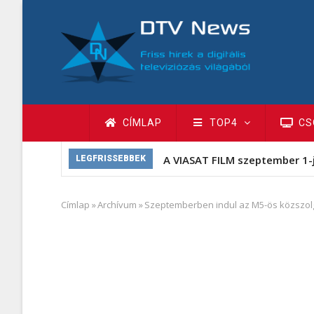
Ugrás
a
tartalomra
Fő
CÍMLAP
TOP4
CS
navigáció
A VIASAT FILM szeptember 1-
LEGFRISSEBBEK
Címlap
»
Archívum
»
Szeptemberben indul az M5-ös közszolg
Morzsa