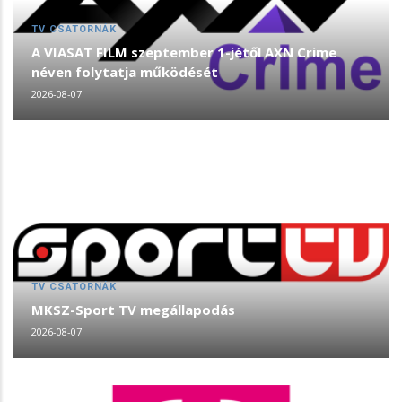
TV CSATORNÁK
A VIASAT FILM szeptember 1-jétől AXN Crime
néven folytatja működését
2026-08-07
TV CSATORNÁK
MKSZ-Sport TV megállapodás
2026-08-07