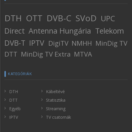
DTH
OTT
DVB-C
SVoD
UPC
Direct
Antenna Hungária
Telekom
DVB-T
IPTV
DigiTV
NMHH
MinDig TV
DTT
MinDig TV Extra
MTVA
KATEGÓRIÁK
DTH
Kábeltévé
DTT
Statisztika
Egyéb
Streaming
IPTV
TV csatornák