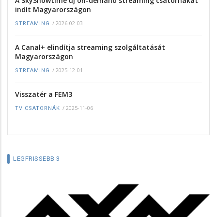
A SkyShowtime új on-demand streaming csatornákat
indít Magyarországon
/
2026-02-03
STREAMING
A Canal+ elindítja streaming szolgáltatását
Magyarországon
/
2025-12-01
STREAMING
Visszatér a FEM3
/
2025-11-06
TV CSATORNÁK
LEGFRISSEBB 3