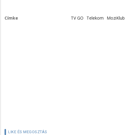
Címke
TV GO
Telekom
MoziKlub
LIKE ÉS MEGOSZTÁS