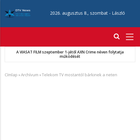
Ugrás
a
2026. augusztus 8., szombat -
László
tartalomra
Fő
navigáció
A VIASAT FILM szeptember 1-jétől AXN Crime néven folytatja
működését
Címlap
»
Archívum
»
Telekom TV mostantól bárkinek a neten
Morzsa