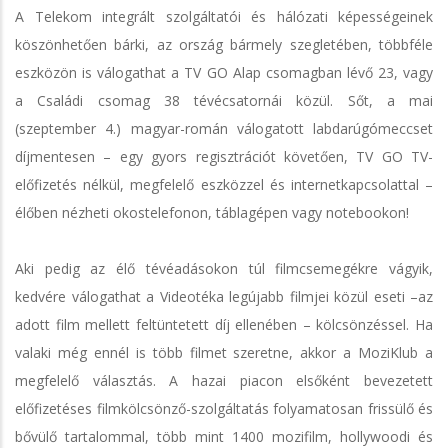
A Telekom integrált szolgáltatói és hálózati képességeinek
köszönhetően bárki, az ország bármely szegletében, többféle
eszközön is válogathat a TV GO Alap csomagban lévő 23, vagy
a Családi csomag 38 tévécsatornái közül. Sőt, a mai
(szeptember 4.) magyar-román válogatott labdarúgómeccset
díjmentesen – egy gyors regisztrációt követően, TV GO TV-
előfizetés nélkül, megfelelő eszközzel és internetkapcsolattal –
élőben nézheti okostelefonon, táblagépen vagy notebookon!
Aki pedig az élő tévéadásokon túl filmcsemegékre vágyik,
kedvére válogathat a Videotéka legújabb filmjei közül eseti –az
adott film mellett feltüntetett díj ellenében – kölcsönzéssel. Ha
valaki még ennél is több filmet szeretne, akkor a MoziKlub a
megfelelő választás. A hazai piacon elsőként bevezetett
előfizetéses filmkölcsönző-szolgáltatás folyamatosan frissülő és
bővülő tartalommal, több mint 1400 mozifilm, hollywoodi és