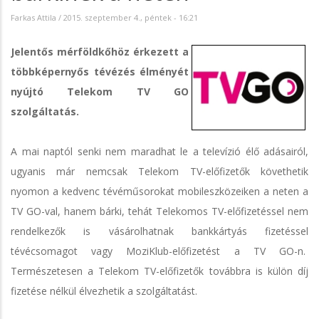
Farkas Attila
/
2015. szeptember 4., péntek - 16:21
Jelentős mérföldkőhöz érkezett a
többképernyős tévézés élményét
nyújtó Telekom TV GO
szolgáltatás.
A mai naptól senki nem maradhat le a televízió élő adásairól,
ugyanis már nemcsak Telekom TV-előfizetők követhetik
nyomon a kedvenc tévéműsorokat mobileszközeiken a neten a
TV GO-val, hanem bárki, tehát Telekomos TV-előfizetéssel nem
rendelkezők is vásárolhatnak bankkártyás fizetéssel
tévécsomagot vagy MoziKlub-előfizetést a TV GO-n.
Természetesen a Telekom TV-előfizetők továbbra is külön díj
fizetése nélkül élvezhetik a szolgáltatást.