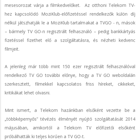
mesesorozat várja a filmkedvelőket. Az otthoni Telekom TV-
hez kapcsolódó MoziKlub-előfizetéssel rendelkezők külön díj
nélkül játszhatják le a MoziKlub tartalmakat a TVGO - n, mások
– bármely TV GO-n regisztrált felhasználó – pedig bankkártyás
fizetéssel fizethet elő a szolgáltatásra, és nézheti kedvenc
filmjeit.
A jelenleg már több mint 150 ezer regisztrált felhasználóval
rendelkező TV GO további előnye, hogy a TV GO weboldalán
szerkesztett, filmekkel kapcsolatos friss híreket, cikkeket,
kritikákat lehet olvasni.
Mint ismert, a Telekom hazánkban elsőként vezette be a
„többképernyős” tévézés élményét nyújtó szolgáltatását 2014
májusában, amikortól a Telekom TV előfizetői elsőként
próbálhatták ki teljes körűen a TV GO-t.