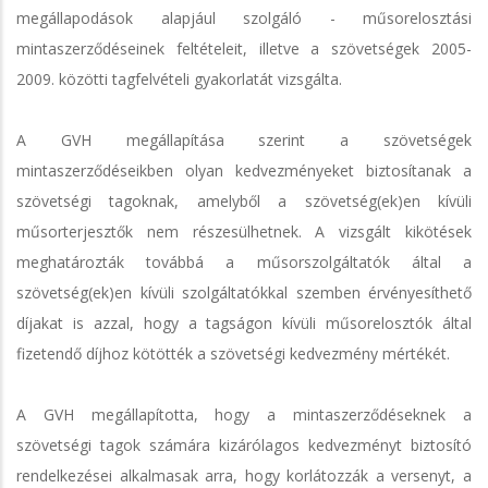
megállapodások alapjául szolgáló - műsorelosztási
mintaszerződéseinek feltételeit, illetve a szövetségek 2005-
2009. közötti tagfelvételi gyakorlatát vizsgálta.
A GVH megállapítása szerint a szövetségek
mintaszerződéseikben olyan kedvezményeket biztosítanak a
szövetségi tagoknak, amelyből a szövetség(ek)en kívüli
műsorterjesztők nem részesülhetnek. A vizsgált kikötések
meghatározták továbbá a műsorszolgáltatók által a
szövetség(ek)en kívüli szolgáltatókkal szemben érvényesíthető
díjakat is azzal, hogy a tagságon kívüli műsorelosztók által
fizetendő díjhoz kötötték a szövetségi kedvezmény mértékét.
A GVH megállapította, hogy a mintaszerződéseknek a
szövetségi tagok számára kizárólagos kedvezményt biztosító
rendelkezései alkalmasak arra, hogy korlátozzák a versenyt, a