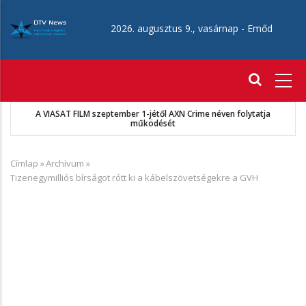
Ugrás
a
2026. augusztus 9., vasárnap -
Emőd
tartalomra
Fő
navigáció
A VIASAT FILM szeptember 1-jétől AXN Crime néven folytatja
működését
Címlap
»
Archívum
»
Morzsa
Tizenegymilliós bírságot rótt ki a kábelszövetségekre a GVH