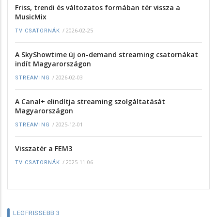
Friss, trendi és változatos formában tér vissza a
MusicMix
/
2026-02-25
TV CSATORNÁK
A SkyShowtime új on-demand streaming csatornákat
indít Magyarországon
/
2026-02-03
STREAMING
A Canal+ elindítja streaming szolgáltatását
Magyarországon
/
2025-12-01
STREAMING
Visszatér a FEM3
/
2025-11-06
TV CSATORNÁK
LEGFRISSEBB 3