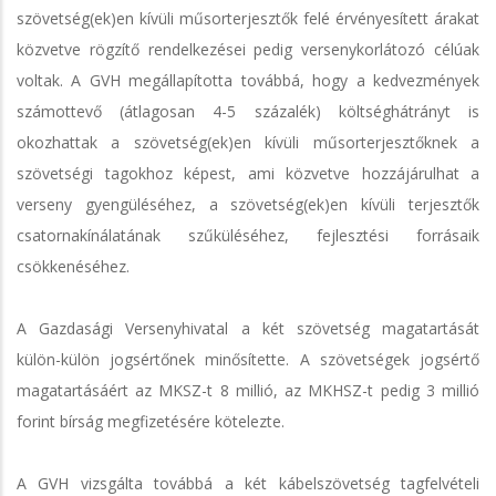
szövetség(ek)en kívüli műsorterjesztők felé érvényesített árakat
közvetve rögzítő rendelkezései pedig versenykorlátozó célúak
voltak. A GVH megállapította továbbá, hogy a kedvezmények
számottevő (átlagosan 4-5 százalék) költséghátrányt is
okozhattak a szövetség(ek)en kívüli műsorterjesztőknek a
szövetségi tagokhoz képest, ami közvetve hozzájárulhat a
verseny gyengüléséhez, a szövetség(ek)en kívüli terjesztők
csatornakínálatának szűküléséhez, fejlesztési forrásaik
csökkenéséhez.
A Gazdasági Versenyhivatal a két szövetség magatartását
külön-külön jogsértőnek minősítette. A szövetségek jogsértő
magatartásáért az MKSZ-t 8 millió, az MKHSZ-t pedig 3 millió
forint bírság megfizetésére kötelezte.
A GVH vizsgálta továbbá a két kábelszövetség tagfelvételi