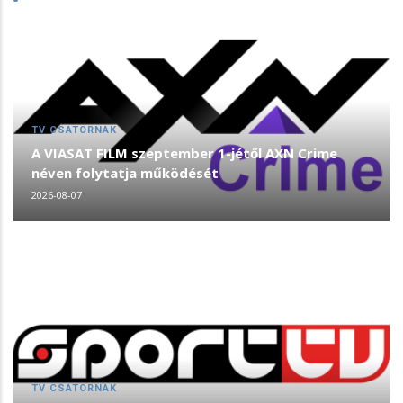
TV CSATORNÁK
A VIASAT FILM szeptember 1-jétől AXN Crime
néven folytatja működését
2026-08-07
TV CSATORNÁK