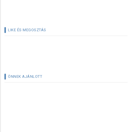
LIKE ÉS MEGOSZTÁS
ÖNNEK AJÁNLOTT