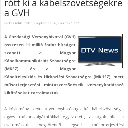
rótt ki a kábelszövetségekre
a GVH
Farkas Attila
/
2013. szeptember 4., szerda - 17:22
A Gazdasági Versenyhivatal (GVH)
összesen 11 millió forint bírságot
szabott a Magyar
Kábelkommunikációs Szövetségre
(MKSZ) és a Magyar
Kábeltelevíziós és Hírközlési Szövetségre (MKHSZ), mert
műsorterjesztési mintaszerződéseik versenykorlátozó
kikötéseket tartalmaztak.
A közlemény szerint a versenyhatóság a két kábelszövetség -
egyes műsorszolgáltatókkal egyeztetett, a tagok által a
csatornákkal megkötendő egyedi műsorterjesztési