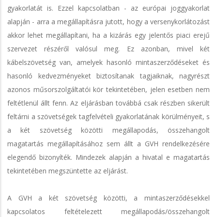
gyakorlatát is. Ezzel kapcsolatban - az európai joggyakorlat
alapján - arra a megállapításra jutott, hogy a versenykorlátozást
akkor lehet megállapítani, ha a kizárás egy jelentős piaci erejű
szervezet részéről valósul meg. Ez azonban, mivel két
kábelszövetség van, amelyek hasonló mintaszerződéseket és
hasonló kedvezményeket biztosítanak tagjaiknak, nagyrészt
azonos műsorszolgáltatói kör tekintetében, jelen esetben nem
feltétlenül állt fenn. Az eljárásban továbbá csak részben sikerült
feltárni a szövetségek tagfelvételi gyakorlatának körülményeit, s
a két szövetség közötti megállapodás, összehangolt
magatartás megállapításához sem állt a GVH rendelkezésére
elegendő bizonyíték. Mindezek alapján a hivatal e magatartás
tekintetében megszüntette az eljárást.
A GVH a két szövetség közötti, a mintaszerződésekkel
kapcsolatos feltételezett megállapodás/összehangolt