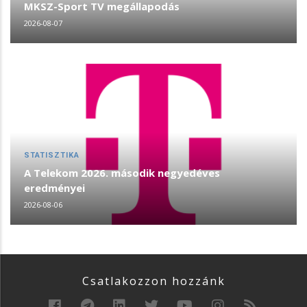
MKSZ-Sport TV megállapodás
2026-08-07
STATISZTIKA
A Telekom 2026. második negyedéves
eredményei
2026-08-06
Csatlakozzon hozzánk