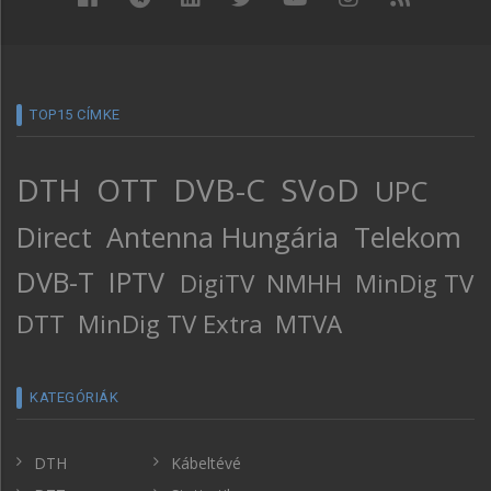
TOP15 CÍMKE
DTH
OTT
DVB-C
SVoD
UPC
Direct
Antenna Hungária
Telekom
DVB-T
IPTV
DigiTV
NMHH
MinDig TV
DTT
MinDig TV Extra
MTVA
KATEGÓRIÁK
DTH
Kábeltévé