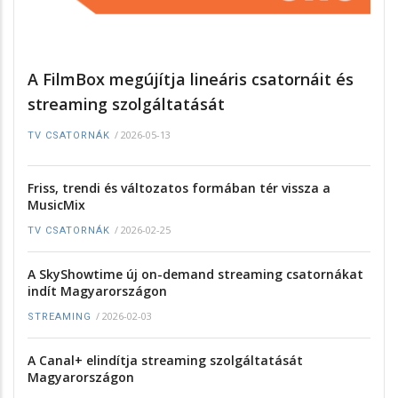
A FilmBox megújítja lineáris csatornáit és
streaming szolgáltatását
/
2026-05-13
TV CSATORNÁK
Friss, trendi és változatos formában tér vissza a
MusicMix
/
2026-02-25
TV CSATORNÁK
A SkyShowtime új on-demand streaming csatornákat
indít Magyarországon
/
2026-02-03
STREAMING
A Canal+ elindítja streaming szolgáltatását
Magyarországon