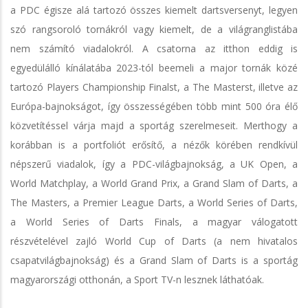
a PDC égisze alá tartozó összes kiemelt dartsversenyt, legyen
szó rangsoroló tornákról vagy kiemelt, de a világranglistába
nem számító viadalokról. A csatorna az itthon eddig is
egyedülálló kínálatába 2023-tól beemeli a major tornák közé
tartozó Players Championship Finalst, a The Masterst, illetve az
Európa-bajnokságot, így összességében több mint 500 óra élő
közvetítéssel várja majd a sportág szerelmeseit. Merthogy a
korábban is a portfoliót erősítő, a nézők körében rendkívül
népszerű viadalok, így a PDC-világbajnokság, a UK Open, a
World Matchplay, a World Grand Prix, a Grand Slam of Darts, a
The Masters, a Premier League Darts, a World Series of Darts,
a World Series of Darts Finals, a magyar válogatott
részvételével zajló World Cup of Darts (a nem hivatalos
csapatvilágbajnokság) és a Grand Slam of Darts is a sportág
magyarországi otthonán, a Sport TV-n lesznek láthatóak.