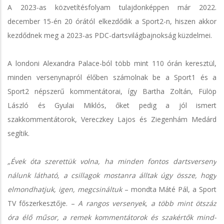
A 2023-as közvetítésfolyam tulajdonképpen már 2022.
december 15-én 20 órától elkezdődik a Sport2-n, hiszen akkor
kezdődnek meg a 2023-as PDC-dartsvilágbajnokság küzdelmei.
A londoni Alexandra Palace-ból több mint 110 órán keresztül,
minden versenynapról élőben számolnak be a Sport1 és a
Sport2 népszerű kommentátorai, így Bartha Zoltán, Fülöp
László és Gyulai Miklós, őket pedig a jól ismert
szakkommentátorok, Vereczkey Lajos és Ziegenhám Medárd
segítik.
„Évek óta szerettük volna, ha minden fontos dartsverseny
nálunk látható, a csillagok mostanra álltak úgy össze, hogy
elmondhatjuk, igen, megcsináltuk
– mondta Máté Pál, a Sport
TV főszerkesztője. –
A rangos versenyek, a több mint ötszáz
óra élő műsor, a remek kommentátorok és szakértők mind-