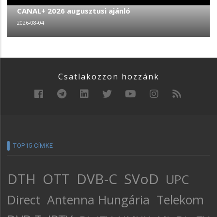
CANAL+ 2026 augusztusi ajánló
2026-08-04
Csatlakozzon hozzánk
TOP15 CÍMKE
DTH
OTT
DVB-C
SVoD
UPC
Direct
Antenna Hungária
Telekom