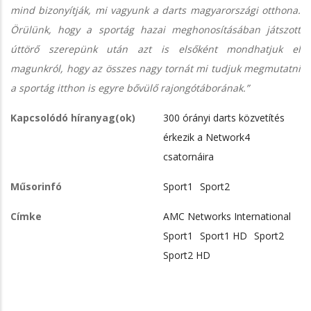
mind bizonyítják, mi vagyunk a darts magyarországi otthona.
Örülünk, hogy a sportág hazai meghonosításában játszott
úttörő szerepünk után azt is elsőként mondhatjuk el
magunkról, hogy az összes nagy tornát mi tudjuk megmutatni
a sportág itthon is egyre bővülő rajongótáborának.”
Kapcsolódó híranyag(ok)
300 órányi darts közvetítés
érkezik a Network4
csatornáira
Műsorinfó
Sport1
Sport2
Címke
AMC Networks International
Sport1
Sport1 HD
Sport2
Sport2 HD