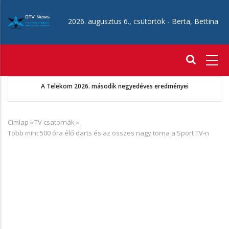
Ugrás
a
2026. augusztus 6., csütörtök -
Berta, Bettina
tartalomra
Fő
navigáció
A Telekom 2026. második negyedéves eredményei
Címlap
»
TV csatornák
»
Morzsa
Több mint 500 óra élő darts és az összes nagy torna a Sport TV-n