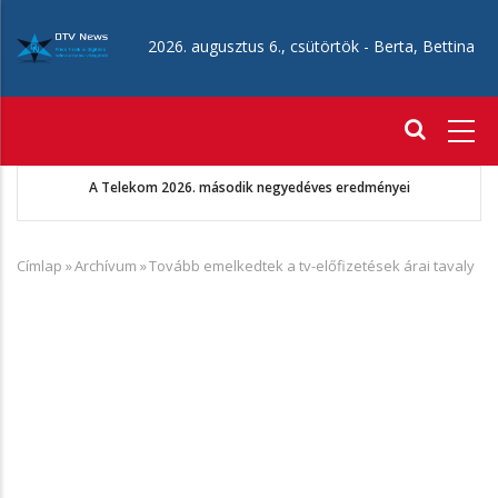
Ugrás
a
2026. augusztus 6., csütörtök -
Berta, Bettina
tartalomra
Fő
navigáció
A Telekom 2026. második negyedéves eredményei
Címlap
»
Archívum
»
Tovább emelkedtek a tv-előfizetések árai tavaly
Morzsa