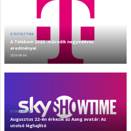
STATISZTIKA
A Telekom 2026. második negyedéves
eredményei
2026-08-06
STREAMING
Augusztus 22-én érkezik az Aang avatár: Az
utolsó léghajlító