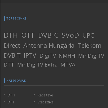
TOP15 CÍMKE
DTH
OTT
DVB-C
SVoD
UPC
Direct
Antenna Hungária
Telekom
DVB-T
IPTV
DigiTV
NMHH
MinDig TV
DTT
MinDig TV Extra
MTVA
KATEGÓRIÁK
DTH
Kábeltévé
DTT
Statisztika