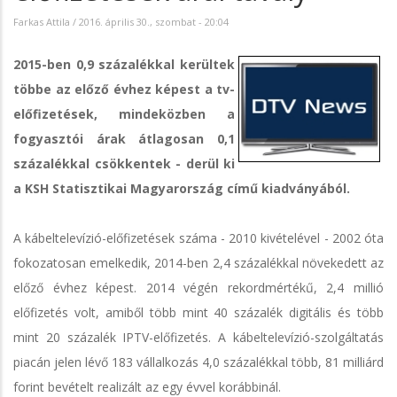
Farkas Attila
/
2016. április 30., szombat - 20:04
2015-ben 0,9 százalékkal kerültek
többe az előző évhez képest a tv-
előfizetések, mindeközben a
fogyasztói árak átlagosan 0,1
százalékkal csökkentek - derül ki
a KSH Statisztikai Magyarország című kiadványából.
A kábeltelevízió-előfizetések száma - 2010 kivételével - 2002 óta
fokozatosan emelkedik, 2014-ben 2,4 százalékkal növekedett az
előző évhez képest. 2014 végén rekordmértékű, 2,4 millió
előfizetés volt, amiből több mint 40 százalék digitális és több
mint 20 százalék IPTV-előfizetés. A kábeltelevízió-szolgáltatás
piacán jelen lévő 183 vállalkozás 4,0 százalékkal több, 81 milliárd
forint bevételt realizált az egy évvel korábbinál.