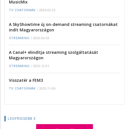
MusicMix
/
2026-02-25
TV CSATORNÁK
A SkyShowtime új on-demand streaming csatornákat
indít Magyarországon
/
2026-02-03
STREAMING
A Canal+ elindítja streaming szolgáltatását
Magyarországon
/
2025-12-01
STREAMING
Visszatér a FEM3
/
2025-11-06
TV CSATORNÁK
LEGFRISSEBB 3