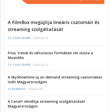
A FilmBox megújítja lineáris csatornáit és
streaming szolgáltatását
/
2026-05-13
TV CSATORNÁK
Friss, trendi és változatos formában tér vissza a
MusicMix
/
2026-02-25
TV CSATORNÁK
A SkyShowtime új on-demand streaming csatornákat
indít Magyarországon
/
2026-02-03
STREAMING
A Canal+ elindítja streaming szolgáltatását
Magyarországon