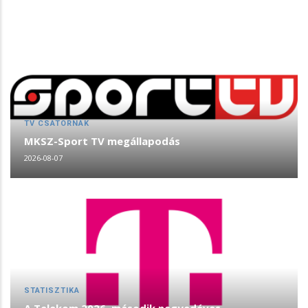
TV CSATORNÁK
MKSZ-Sport TV megállapodás
2026-08-07
STATISZTIKA