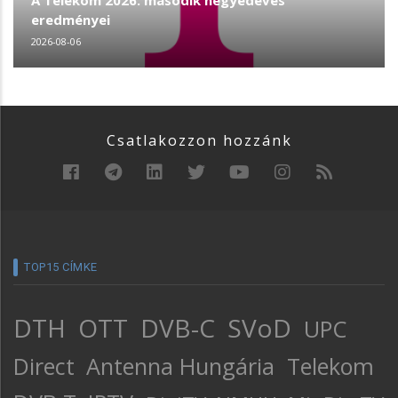
A Telekom 2026. második negyedéves
eredményei
2026-08-06
Csatlakozzon hozzánk
TOP15 CÍMKE
DTH
OTT
DVB-C
SVoD
UPC
Direct
Antenna Hungária
Telekom