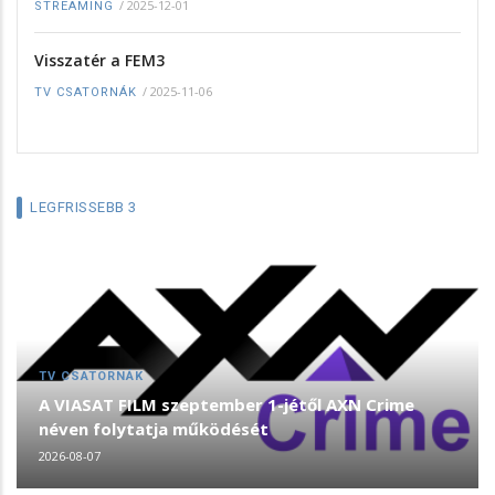
/
2025-12-01
STREAMING
Visszatér a FEM3
/
2025-11-06
TV CSATORNÁK
LEGFRISSEBB 3
TV CSATORNÁK
A VIASAT FILM szeptember 1-jétől AXN Crime
néven folytatja működését
2026-08-07