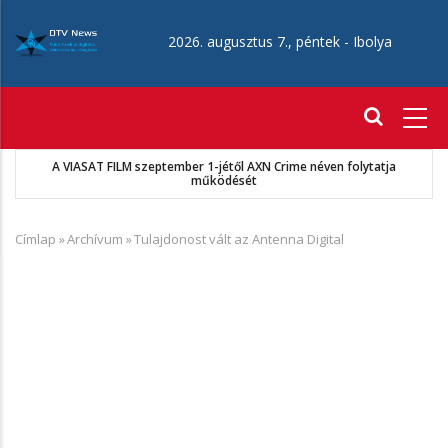
Ugrás
a
2026. augusztus 7., péntek -
Ibolya
tartalomra
Fő
navigáció
A VIASAT FILM szeptember 1-jétől AXN Crime néven folytatja
működését
Címlap
»
Archívum
»
Tulajdonost vált az Antenna Digital
Morzsa