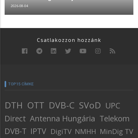
2026-08-04
Csatlakozzon hozzánk
TOP15 CÍMKE
DTH
OTT
DVB-C
SVoD
UPC
Direct
Antenna Hungária
Telekom
DVB-T
IPTV
DigiTV
NMHH
MinDig TV