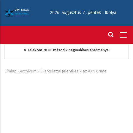
Ugrás
a
2026. augusztus 7., péntek -
Ibolya
tartalomra
Fő
navigáció
A Telekom 2026. második negyedéves eredményei
Címlap
»
Archívum
»
Új arculattal jelentkezik az AXN Crime
Morzsa