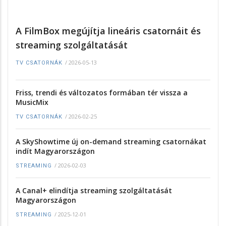
A FilmBox megújítja lineáris csatornáit és
streaming szolgáltatását
/
2026-05-13
TV CSATORNÁK
Friss, trendi és változatos formában tér vissza a
MusicMix
/
2026-02-25
TV CSATORNÁK
A SkyShowtime új on-demand streaming csatornákat
indít Magyarországon
/
2026-02-03
STREAMING
A Canal+ elindítja streaming szolgáltatását
Magyarországon
/
2025-12-01
STREAMING