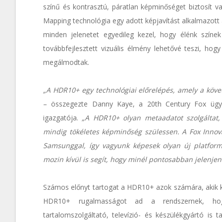
színű és kontrasztú, páratlan képminőséget biztosít 
Mapping technológia egy adott képjavítást alkalmazot
minden jelenetet egyedileg kezel, hogy élénk színe
továbbfejlesztett vizuális élmény lehetővé teszi, hog
megálmodtak.
„A HDR10+ egy technológiai előrelépés, amely a köve
– összegezte Danny Kaye, a 20th Century Fox ügyv
igazgatója.
„A HDR10+ olyan metaadatot szolgáltat
mindig tökéletes képminőség szülessen. A Fox Innov
Samsunggal, így vagyunk képesek olyan új platform
mozin kívül is segít, hogy minél pontosabban jelenjen
Számos előnyt tartogat a HDR10+ azok számára, akik ko
HDR10+ rugalmasságot ad a rendszernek, hogy 
tartalomszolgáltató, televízió- és készülékgyártó is