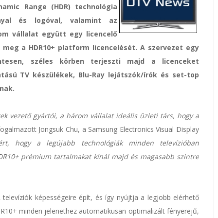
namic Range (HDR) technológia
yal és logóval, valamint az
m vállalat együtt egy licencelő
i meg a HDR10+ platform licencelését. A szervezet egy
entesen, széles körben terjeszti majd a licenceket
ntású TV készülékek, Blu-Ray lejátszók/írók és set-top
knak.
k vezető gyártói, a három vállalat ideális üzleti társ, hogy a
ogalmazott Jongsuk Chu, a Samsung Electronics Visual Display
zért, hogy a legújabb technológiák minden televízióban
DR10+ prémium tartalmakat kínál majd és magasabb szintre
evíziók képességeire épít, és így nyújtja a legjobb elérhető
10+ minden jelenethez automatikusan optimalizált fényerejű,