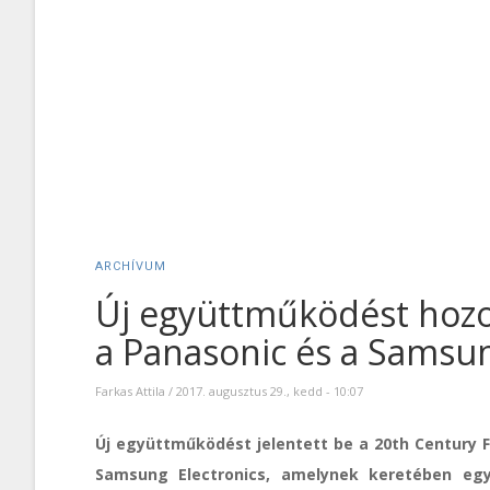
ARCHÍVUM
Új együttműködést hozot
a Panasonic és a Samsu
Farkas Attila
/
2017. augusztus 29., kedd - 10:07
Új együttműködést jelentett be a 20th Century F
Samsung Electronics, amelynek keretében egy 