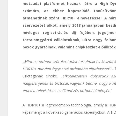
metaadat platformot hoznak létre a High Dy
számára, az ehhez kapcsolódó tanúsítvánn
átmenetinek szánt HDR10+ elnevezéssel. A háro
szervezetet alkot, amely 2018 januárjában kezd
névleges regisztrációs díj fejében, jogdíjm
tartalomgyártó vállalatoknak, ultra nagy felbo
boxok gyártóinak, valamint chipkészlet előállító
„Mint az otthoni szórakoztatási tartalmak és készüléke
HDR10+ minden fogyasztó otthonába eljuthasson”
– f
üzletágának elnöke.
„Elkötelezetten dolgozunk a
megjelenjenek és biztosak vagyunk benne, hogy a H
emeli a televíziózás és filmnézés otthoni élményét.”
A HDR10+ a legmodernebb technológia, amely a HDR tel
képélményt a következő generációs képernyőkön. A HDR