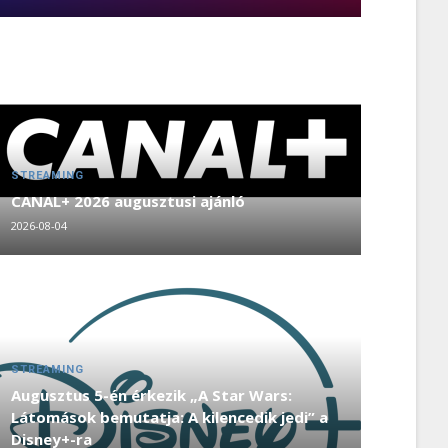
STREAMING
CANAL+ 2026 augusztusi ajánló
2026-08-04
STREAMING
Augusztus 5-én érkezik „A Star Wars:
Látomások bemutatja: A kilencedik jedi” a
Disney+-ra