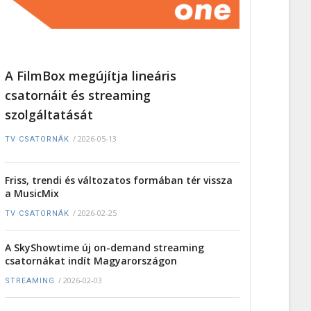
A FilmBox megújítja lineáris
csatornáit és streaming
szolgáltatását
/
2026-05-13
TV CSATORNÁK
Friss, trendi és változatos formában tér vissza
a MusicMix
/
2026-02-25
TV CSATORNÁK
A SkyShowtime új on-demand streaming
csatornákat indít Magyarországon
/
2026-02-03
STREAMING