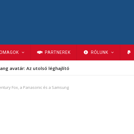
OMAGOK
PARTNEREK
RÓLUNK
CANAL+ 2026 augusztusi ajánló
Century Fox, a Panasonic és a Samsung