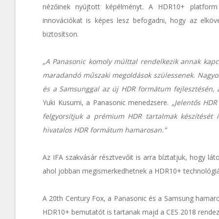
nézőinek nyújtott képélményt. A HDR10+ platform 
innovációkat is képes lesz befogadni, hogy az elköv
biztosítson.
„A Panasonic komoly múlttal rendelkezik annak kapc
maradandó műszaki megoldások szülessenek. Nagyon 
és a Samsunggal az új HDR formátum fejlesztésén, 
Yuki Kusumi, a Panasonic menedzsere.
„Jelentős HDR 
felgyorsítjuk a prémium HDR tartalmak készítését i
hivatalos HDR formátum hamarosan.”
Az IFA szakvásár résztvevőit is arra bíztatjuk, hogy l
ahol jobban megismerkedhetnek a HDR10+ technológiá
A 20th Century Fox, a Panasonic és a Samsung hamaros
HDR10+ bemutatót is tartanak majd a CES 2018 rende