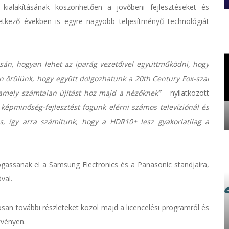
kialakításának köszönhetően a jövőbeni fejlesztéseket és
etkező években is egyre nagyobb teljesítményű technológiát
sán, hogyan lehet az iparág vezetőivel együttműködni, hogy
örülünk, hogy együtt dolgozhatunk a 20th Century Fox-szal
amely számtalan újítást hoz majd a nézőknek”
– nyilatkozott
képminőség-fejlesztést fogunk elérni számos televíziónál és
s, így arra számítunk, hogy a HDR10+ lesz gyakorlatilag a
átogassanak el a Samsung Electronics és a Panasonic standjaira,
val.
an további részleteket közöl majd a licencelési programról és
zvényen.