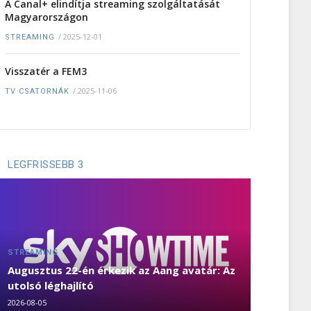
A Canal+ elindítja streaming szolgáltatását
Magyarországon
/
2025-12-01
STREAMING
Visszatér a FEM3
/
2025-11-06
TV CSATORNÁK
LEGFRISSEBB 3
STREAMING
Augusztus 22-én érkezik az Aang avatár: Az
utolsó léghajlító
2026-08-05