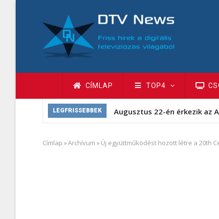
Ugrás
a
tartalomra
Fő
CÍMLAP
TOP4
CS
navigáció
LEGFRISSEBBEK
Címlap
»
Archívum
»
Új együttműködést hozott létre a 20th 
Morzsa