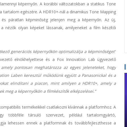
valamennyi képernyőn. A korábbi változatokban a statikus Tone
t a tartalom egészére. A HDR10+-nál a dinamikus Tone Mapping
k és páratlan képminőség jelenjen meg a képernyőn. Az új,
y a nézők olyan képeket lássanak, amilyeneket a film készítői
tkező generációs képernyőkön optimalizálja a képminőséget”
ezető elnökhelyettese és a Fox Innovation Lab ügyvezető
, amely pontosan meghatározza az egyes jeleneteket, hogy
ation Laben keresztül működünk együtt a Panasonickal és a
okat elindítani a piacon, mint amilyen a HDR10+, amely a
ek meg a képernyőkön a filmkészítők elképzelései.
”
mpatibilis termékeikkel csatlakozni kívánnak a platformhoz. A
többféle társuló szervezet, például tartalomgyártó,
 tagja lehessen ennek a platformnak és továbbfejleszthesse a