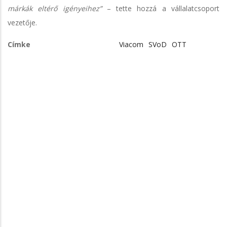
márkák eltérő igényeihez”
– tette hozzá a vállalatcsoport
vezetője.
Címke
Viacom
SVoD
OTT