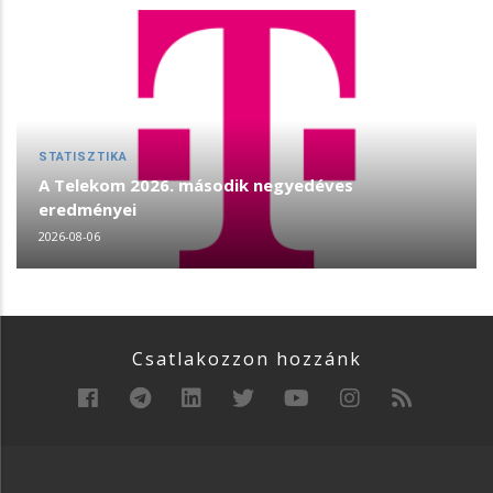
STATISZTIKA
A Telekom 2026. második negyedéves
eredményei
2026-08-06
Csatlakozzon hozzánk