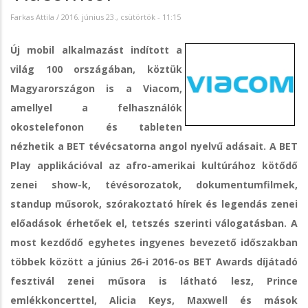
Farkas Attila
/
2016. június 23., csütörtök - 11:15
Új mobil alkalmazást indított a
világ 100 országában, köztük
Magyarországon is a Viacom,
amellyel a felhasználók
okostelefonon és tableten
nézhetik a BET tévécsatorna angol nyelvű adásait. A BET
Play applikációval az afro-amerikai kultúrához kötődő
zenei show-k, tévésorozatok, dokumentumfilmek,
standup műsorok, szórakoztató hírek és legendás zenei
előadások érhetőek el, tetszés szerinti válogatásban. A
most kezdődő egyhetes ingyenes bevezető időszakban
többek között a június 26-i 2016-os BET Awards díjátadó
fesztivál zenei műsora is látható lesz, Prince
emlékkoncerttel, Alicia Keys, Maxwell és mások