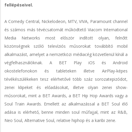
fellépéseivel.
A Comedy Central, Nickelodeon, MTV, VIVA, Paramount channel
és számos más tévécsatornát működtető Viacom International
Media Networks most először indított olyan, felnőtt
közönségnek szóló televíziós műsorokat továbbító mobil
alkalmazást, amelyet a nemzetközi médiacég közvetlenül kínál a
végfelhasználóknak. A BET Play iOS és Android
okostelefonokon és tableteken illetve AirPlay-képes
tévékészülékeken tesz elérhetővé több száz sorozatepizódot,
zenei klipeket és előadásokat, illetve olyan zenei show-
műsorokat, mint a BET Awards, a BET Hip Hop Awards vagy a
Soul Train Awards. Emellett az alkalmazással a BET Soul élő
adása is elérhető, benne minden soul műfajjal, mint az R&B,
Neo Soul, Alternative Soul, relative hiphop és a karibi zene.