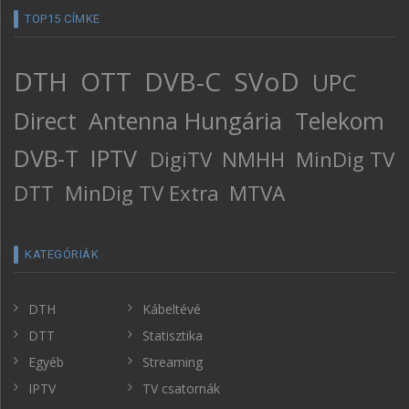
TOP15 CÍMKE
DTH
OTT
DVB-C
SVoD
UPC
Direct
Antenna Hungária
Telekom
DVB-T
IPTV
DigiTV
NMHH
MinDig TV
DTT
MinDig TV Extra
MTVA
KATEGÓRIÁK
DTH
Kábeltévé
DTT
Statisztika
Egyéb
Streaming
IPTV
TV csatornák