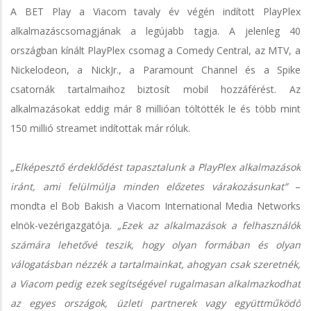
A BET Play a Viacom tavaly év végén indított PlayPlex
alkalmazáscsomagjának a legújabb tagja. A jelenleg 40
országban kínált PlayPlex csomag a Comedy Central, az MTV, a
Nickelodeon, a NickJr., a Paramount Channel és a Spike
csatornák tartalmaihoz biztosít mobil hozzáférést. Az
alkalmazásokat eddig már 8 millióan töltötték le és több mint
150 millió streamet indítottak már róluk.
„Elképesztő érdeklődést tapasztalunk a PlayPlex alkalmazások
iránt, ami felülmúlja minden előzetes várakozásunkat”
–
mondta el Bob Bakish a Viacom International Media Networks
elnök-vezérigazgatója.
„Ezek az alkalmazások a felhasználók
számára lehetővé teszik, hogy olyan formában és olyan
válogatásban nézzék a tartalmainkat, ahogyan csak szeretnék,
a Viacom pedig ezek segítségével rugalmasan alkalmazkodhat
az egyes országok, üzleti partnerek vagy együttműködő