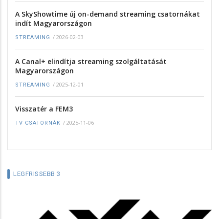
A SkyShowtime új on-demand streaming csatornákat
indít Magyarországon
/
2026-02-03
STREAMING
A Canal+ elindítja streaming szolgáltatását
Magyarországon
/
2025-12-01
STREAMING
Visszatér a FEM3
/
2025-11-06
TV CSATORNÁK
LEGFRISSEBB 3