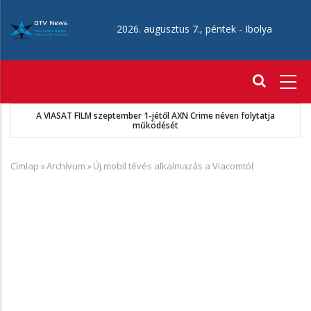
Ugrás
a
2026. augusztus 7., péntek -
Ibolya
tartalomra
Fő
navigáció
A VIASAT FILM szeptember 1-jétől AXN Crime néven folytatja
működését
Címlap
»
Archívum
»
Új mobil tévés alkalmazás a Viacomtól
Morzsa