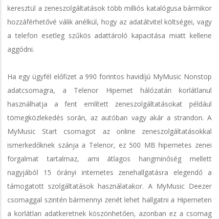
keresztül a zeneszolgáltatások több milliós katalógusa bármikor
hozzáférhetővé válik anélkül, hogy az adatátvitel költségei, vagy
a telefon esetleg szűkös adattároló kapacitása miatt kellene
aggódni.
Ha egy ügyfél előfizet a 990 forintos havidíjú MyMusic Nonstop
adatcsomagra, a Telenor Hipernet hálózatán korlátlanul
használhatja a fent említett zeneszolgáltatásokat például
tömegközlekedés során, az autóban vagy akár a strandon. A
MyMusic Start csomagot az online zeneszolgáltatásokkal
ismerkedőknek szánja a Telenor, ez 500 MB hipernetes zenei
forgalmat tartalmaz, ami átlagos hangminőség mellett
nagyjából 15 órányi internetes zenehallgatásra elegendő a
támogatott szolgáltatások használatakor. A MyMusic Deezer
csomaggal szintén bármennyi zenét lehet hallgatni a Hiperneten
a korlátlan adatkeretnek köszönhetően, azonban ez a csomag