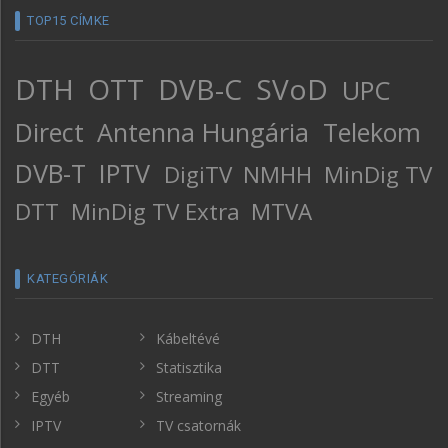
TOP15 CÍMKE
DTH
OTT
DVB-C
SVoD
UPC
Direct
Antenna Hungária
Telekom
DVB-T
IPTV
DigiTV
NMHH
MinDig TV
DTT
MinDig TV Extra
MTVA
KATEGÓRIÁK
DTH
Kábeltévé
DTT
Statisztika
Egyéb
Streaming
IPTV
TV csatornák