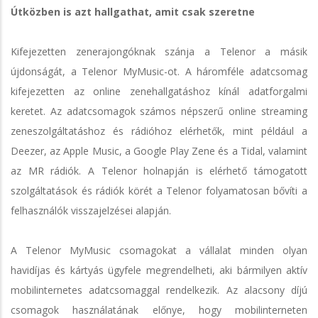
Útközben is azt hallgathat, amit csak szeretne
Kifejezetten zenerajongóknak szánja a Telenor a másik
újdonságát, a Telenor MyMusic-ot. A háromféle adatcsomag
kifejezetten az online zenehallgatáshoz kínál adatforgalmi
keretet. Az adatcsomagok számos népszerű online streaming
zeneszolgáltatáshoz és rádióhoz elérhetők, mint például a
Deezer, az Apple Music, a Google Play Zene és a Tidal, valamint
az MR rádiók. A Telenor holnapján is elérhető támogatott
szolgáltatások és rádiók körét a Telenor folyamatosan bővíti a
felhasználók visszajelzései alapján.
A Telenor MyMusic csomagokat a vállalat minden olyan
havidíjas és kártyás ügyfele megrendelheti, aki bármilyen aktív
mobilinternetes adatcsomaggal rendelkezik. Az alacsony díjú
csomagok használatának előnye, hogy mobilinterneten