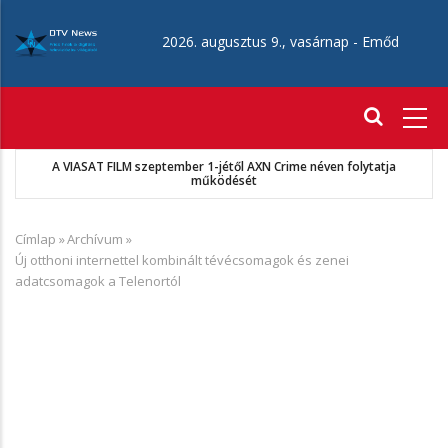
Ugrás
a
2026. augusztus 9., vasárnap -
Emőd
tartalomra
Fő
navigáció
a
MKSZ-Sport TV megállapodás
Címlap
»
Archívum
»
Morzsa
Új otthoni internettel kombinált tévécsomagok és zenei
adatcsomagok a Telenortól