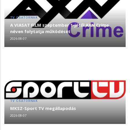
TV CSATORNÁK
A VIASAT FILM szeptember 1-jétől AXN Crime
néven folytatja működését
2026-08-07
TV CSATORNÁK
MKSZ-Sport TV megállapodás
2026-08-07