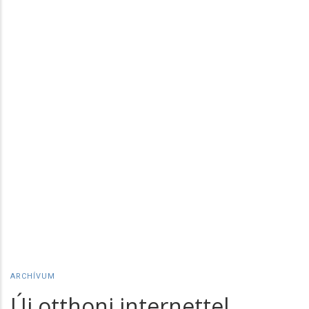
ARCHÍVUM
Új otthoni internettel