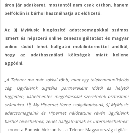
áron jár adatkeret, mostantól nem csak otthon, hanem
belföldön is bárhol használhatja az előfizető.
Az új MyMusic kiegészítő adatcsomagokkal számos
ismert és népszerű online zeneszolgáltatást és magyar
online rádiót lehet hallgatni mobilinternettel anélkül,
hogy az adathasználati költségek miatt kellene
aggódni.
„A Telenor ma már sokkal több, mint egy telekommunikációs
cég. Ügyfeleink digitális partnereként időtől és helytől
független, kábelmentes megoldásokat szeretnénk biztosítani
számukra. Új, My Hipernet Home szolgáltatásunk, új MyMusic
adatcsomagjaink és Hipernet hálózatunk révén ügyfeleink
bárhol tévézhetnek, zenét hallgathatnak és internetezhetnek”
– mondta Banovic Aleksandra, a Telenor Magyarország digitális