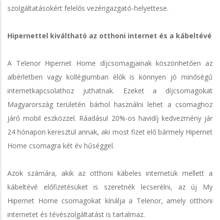
szolgáltatásokért felelős vezérigazgató-helyettese.
Hipernettel kiváltható az otthoni internet és a kábeltévé
A Telenor Hipernet Home díjcsomagjainak köszönhetően az
albérletben vagy kollégiumban élők is könnyen jó minőségű
internetkapcsolathoz juthatnak. Ezeket a díjcsomagokat
Magyarország területén bárhol használni lehet a csomaghoz
járó mobil eszközzel. Ráadásul 20%-os havidíj kedvezmény jár
24 hónapon keresztül annak, aki most fizet elő bármely Hipernet
Home csomagra két év hűséggel.
Azok számára, akik az otthoni kábeles internetük mellett a
kábeltévé előfizetésüket is szeretnék lecserélni, az új My
Hipernet Home csomagokat kínálja a Telenor, amely otthoni
internetet és tévészolgáltatást is tartalmaz.