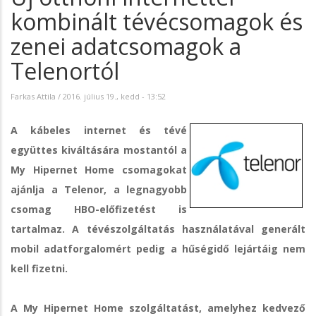
kombinált tévécsomagok és
zenei adatcsomagok a
Telenortól
Farkas Attila
/
2016. július 19., kedd - 13:52
A kábeles internet és tévé
együttes kiváltására mostantól a
My Hipernet Home csomagokat
ajánlja a Telenor, a legnagyobb
csomag HBO-előfizetést is
tartalmaz. A tévészolgáltatás használatával generált
mobil adatforgalomért pedig a hűségidő lejártáig nem
kell fizetni.
A My Hipernet Home szolgáltatást, amelyhez kedvező