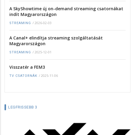
A SkyShowtime új on-demand streaming csatornákat
indít Magyarországon
/
2026-02-03
STREAMING
A Canal+ elindítja streaming szolgáltatását
Magyarországon
/
2025-12-01
STREAMING
Visszatér a FEM3
/
2025-11-06
TV CSATORNÁK
LEGFRISSEBB 3