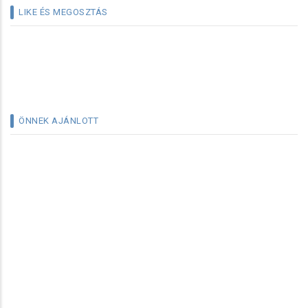
LIKE ÉS MEGOSZTÁS
ÖNNEK AJÁNLOTT