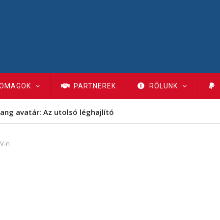
OMAGOK
PARTNEREK
RÓLUNK
ang avatár: Az utolsó léghajlító
TV-n