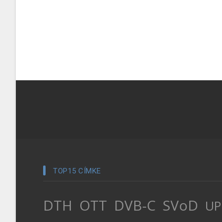
TOP15 CÍMKE
DTH
OTT
DVB-C
SVoD
UP