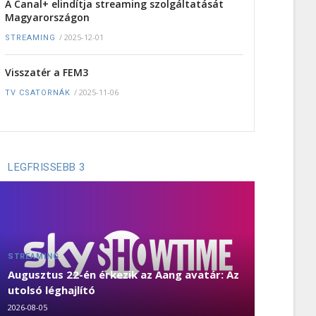
A Canal+ elindítja streaming szolgáltatását
Magyarországon
/
2025-12-01
STREAMING
Visszatér a FEM3
/
2025-11-06
TV CSATORNÁK
LEGFRISSEBB 3
STREAMING
Augusztus 22-én érkezik az Aang avatár: Az
utolsó léghajlító
2026-08-05