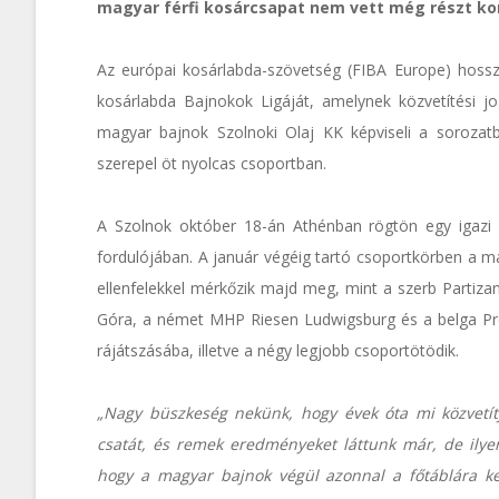
magyar férfi kosárcsapat nem vett még részt ko
Az európai kosárlabda-szövetség (FIBA Europe) hosszú
kosárlabda Bajnokok Ligáját, amelynek közvetítési 
magyar bajnok Szolnoki Olaj KK képviseli a sorozat
szerepel öt nyolcas csoportban.
A Szolnok október 18-án Athénban rögtön egy igazi n
fordulójában. A január végéig tartó csoportkörben a 
ellenfelekkel mérkőzik majd meg, mint a szerb Partizan
Góra, a német MHP Riesen Ludwigsburg és a belga Pro
rájátszásába, illetve a négy legjobb csoportötödik.
„Nagy büszkeség nekünk, hogy évek óta mi közvetít
csatát, és remek eredményeket láttunk már, de ilye
hogy a magyar bajnok végül azonnal a főtáblára ke