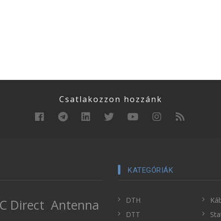
Csatlakozzon hozzánk
KATEGÓRIÁK
DTH
Káb
C Direct
Antenna
DTT
Sta