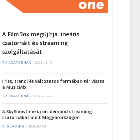
A FilmBox megújítja lineáris
csatornáit és streaming
szolgáltatását
/
2026-05-13
TV CSATORNÁK
Friss, trendi és változatos formában tér vissza
a MusicMix
/
2026-02-25
TV CSATORNÁK
A SkyShowtime új on-demand streaming
csatornákat indít Magyarországon
/
2026-02-03
STREAMING