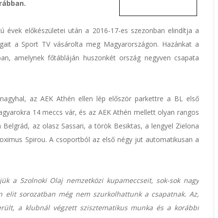
rábban.
 évek előkészületei után a 2016-17-es szezonban elindítja a
jogait a Sport TV vásárolta meg Magyarországon. Hazánkat a
ban, amelynek főtábláján huszonkét ország negyven csapata
agyhal, az AEK Athén ellen lép először parkettre a BL első
magyarokra 14 meccs vár, és az AEK Athén mellett olyan rangos
 Belgrád, az olasz Sassari, a török Besiktas, a lengyel Zielona
ximus Spirou. A csoportból az első négy jut automatikusan a
jük a Szolnoki Olaj nemzetközi kupameccseit, sok-sok nagy
n elit sorozatban még nem szurkolhattunk a csapatnak. Az,
rült, a klubnál végzett szisztematikus munka és a korábbi