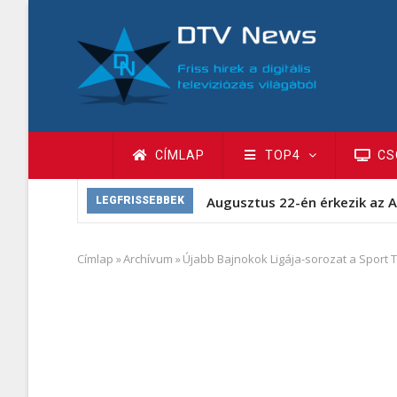
Ugrás
a
tartalomra
Fő
CÍMLAP
TOP4
CS
navigáció
Augusztus 22-én érkezik az A
LEGFRISSEBBEK
Címlap
»
Archívum
»
Újabb Bajnokok Ligája-sorozat a Sport 
Morzsa