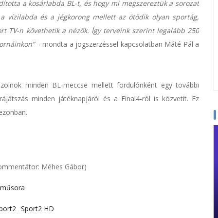
totta a kosárlabda BL-t, és hogy mi megszereztük a sorozat
, a vízilabda és a jégkorong mellett az ötödik olyan sportág,
t TV-n követhetik a nézők. Így terveink szerint legalább 250
ornáinkon”
– mondta a jogszerzéssel kapcsolatban Máté Pál a
Szolnok minden BL-meccse mellett fordulónként egy további
ájátszás minden játéknapjáról és a Final4-ról is közvetít. Ez
zezonban.
 (Kommentátor: Méhes Gábor)
 műsora
port2
Sport2 HD