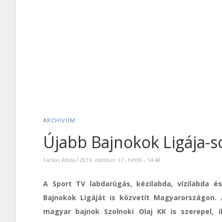
ARCHÍVUM
Újabb Bajnokok Ligája-s
Farkas Attila
/
2016. október 17., hétfő - 14:48
A Sport TV labdarúgás, kézilabda, vízilabda 
Bajnokok Ligáját is közvetít Magyarországon.
magyar bajnok Szolnoki Olaj KK is szerepel,