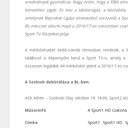
eredmények gyümölcse. Nagy öröm, hogy a FIBA elindí
közvetítési jogát. Ez lesz a labdarúgás, a kézilabda
amelynek Bajnokok Ligája elnevezésű sorozatát a Spor
BL-meccset adunk majd a 2016/17-es szezonban csat
Sport TV főszerkesztője.
A mérkőzéseket kedd-szerda ritmusban rendezik, a 
találkozó is képernyőre kerül a Sport TV-n, amely a r
összesen legalább 44 mérkőzést jelent a 2016/17-es s
A Szolnok debütálása a BL-ben:
AEK Athén – Szolnoki Olaj: október 18. 18:00, Sport2
Műsorinfó
A Sport1 HD csatona
Címke
Sport1
Sport1 HD
S