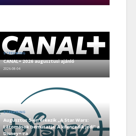
STREAMING
CANAL+ 2026 augusztusi ajánló
2026-08-04
STREAMING
Augusztus 5-én érkezik „A Star Wars:
Látomások bemutatja: A kilencedik jedi” a
Disney+-ra