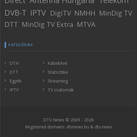
DVB-T
IPTV
DigiTV
NMHH
MinDig TV
DTT
MinDig TV Extra
MTVA
KATEGÓRIÁK
DTH
Kábeltévé
DTT
Statisztika
Egyéb
Streaming
IPTV
TV csatornák
DTV News © 2009 - 2026
Registered domains: dtvnews.hu & dtv.news