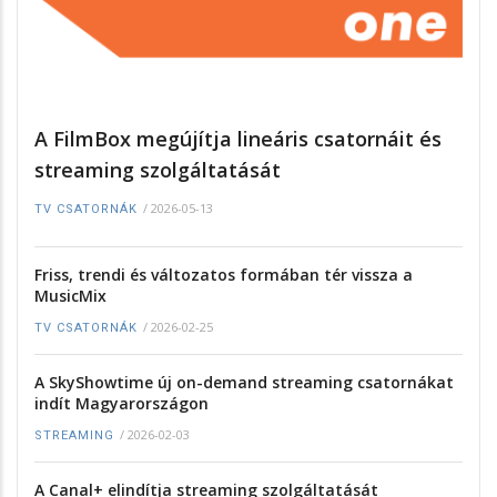
A FilmBox megújítja lineáris csatornáit és
streaming szolgáltatását
/
2026-05-13
TV CSATORNÁK
Friss, trendi és változatos formában tér vissza a
MusicMix
/
2026-02-25
TV CSATORNÁK
A SkyShowtime új on-demand streaming csatornákat
indít Magyarországon
/
2026-02-03
STREAMING
A Canal+ elindítja streaming szolgáltatását