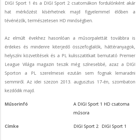
DIGI Sport 1 és a DIGI Sport 2 csatornákon fordulónként akár
hat mérkőzést kísérhetnek majd figyelemmel élőben a
tévénézők, természetesen HD minőségben.
Az elmúlt évekhez hasonlóan a műsorpalettát továbbra is
érdekes és mindenre kiterjedő összefoglalók, háttéranyagok,
helyszíni közvetítések és a PL kulisszatitkait bemutató Premier
League Világa magazin teszik még színesebbé, azaz a DIGI
Sporton a PL szerelmesei ezután sem fognak lemaradni
semmiről. Az idei szezon 2013. augusztus 17-én, szombaton
kezdődik majd.
Műsorinfó
A DIGI Sport 1 HD csatorna
műsora
Címke
DIGI Sport 2
DIGI Sport 1