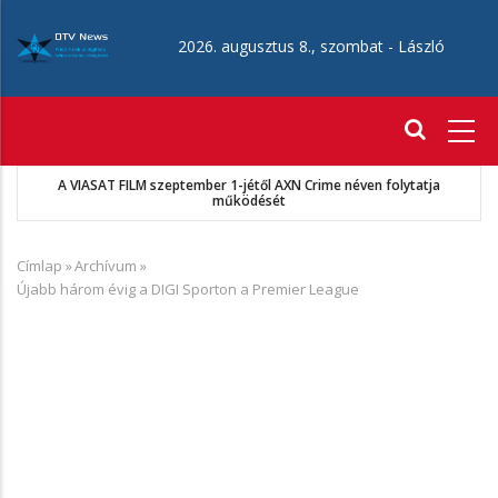
Ugrás
a
2026. augusztus 8., szombat -
László
tartalomra
Fő
navigáció
A VIASAT FILM szeptember 1-jétől AXN Crime néven folytatja
működését
Címlap
»
Archívum
»
Morzsa
Újabb három évig a DIGI Sporton a Premier League