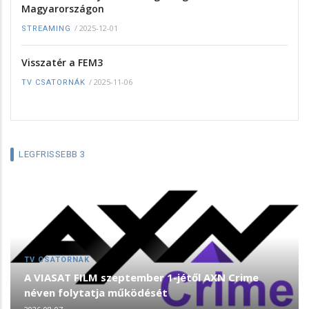
Magyarországon
/
2025-12-01
STREAMING
Visszatér a FEM3
/
2025-11-06
TV CSATORNÁK
LEGFRISSEBB 3
TV CSATORNÁK
A VIASAT FILM szeptember 1-jétől AXN Crime
néven folytatja működését