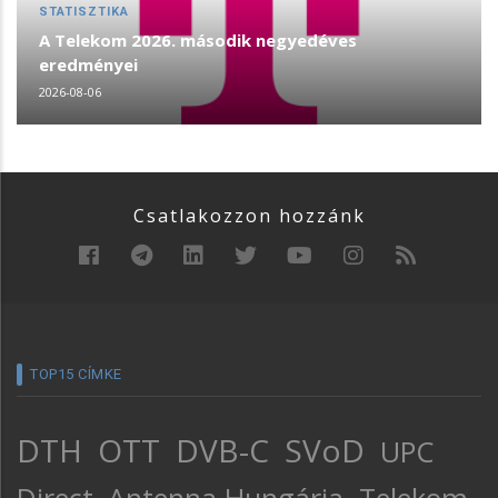
STATISZTIKA
A Telekom 2026. második negyedéves
eredményei
2026-08-06
Csatlakozzon hozzánk
TOP15 CÍMKE
DTH
OTT
DVB-C
SVoD
UPC
Direct
Antenna Hungária
Telekom