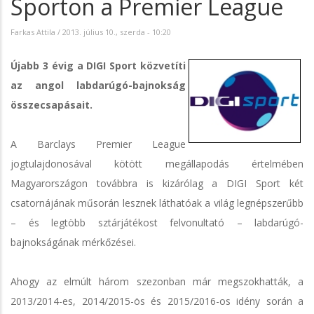
Sporton a Premier League
Farkas Attila
/
2013. július 10., szerda - 10:20
Újabb 3 évig a DIGI Sport közvetíti
az angol labdarúgó-bajnokság
összecsapásait.
A Barclays Premier League
jogtulajdonosával kötött megállapodás értelmében
Magyarországon továbbra is kizárólag a DIGI Sport két
csatornájának műsorán lesznek láthatóak a világ legnépszerűbb
– és legtöbb sztárjátékost felvonultató – labdarúgó-
bajnokságának mérkőzései.
Ahogy az elmúlt három szezonban már megszokhatták, a
2013/2014-es, 2014/2015-ös és 2015/2016-os idény során a