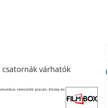
csatornák várhatók
matikus televíziók piacán, Közép-és