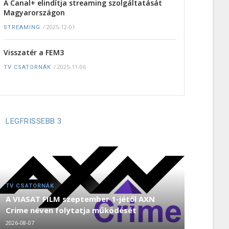
A Canal+ elindítja streaming szolgáltatását
Magyarországon
/
2025-12-01
STREAMING
Visszatér a FEM3
/
2025-11-06
TV CSATORNÁK
LEGFRISSEBB 3
TV CSATORNÁK
A VIASAT FILM szeptember 1-jétől AXN
Crime néven folytatja működését
2026-08-07