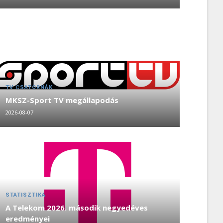
TV CSATORNÁK
MKSZ-Sport TV megállapodás
2026-08-07
STATISZTIKA
A Telekom 2026. második negyedéves
eredményei