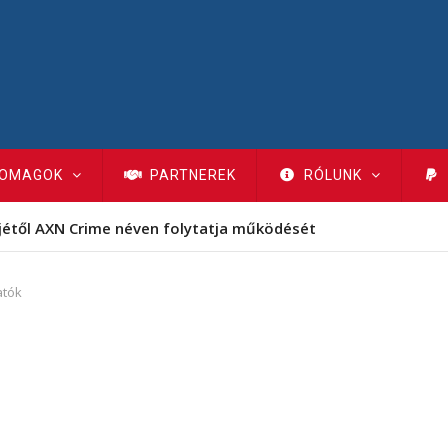
OMAGOK
PARTNEREK
RÓLUNK
jétől AXN Crime néven folytatja működését
atók