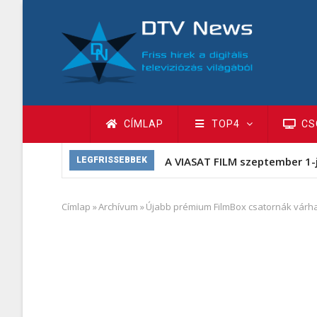
Ugrás
a
tartalomra
Fő
CÍMLAP
TOP4
CS
navigáció
A VIASAT FILM szeptember 1-
LEGFRISSEBBEK
Címlap
»
Archívum
»
Újabb prémium FilmBox csatornák várh
Morzsa