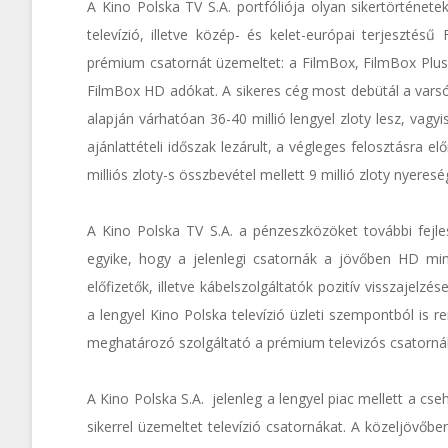
A Kino Polska TV S.A. portfóliója olyan sikertörténete
televízió, illetve közép- és kelet-európai terjeszté
prémium csatornát üzemeltet: a FilmBox, FilmBox Plus,
FilmBox HD adókat. A sikeres cég most debütál a varsói
alapján várhatóan 36-40 millió lengyel zloty lesz, vagy
ajánlattételi időszak lezárult, a végleges felosztásra e
milliós zloty-s összbevétel mellett 9 millió zloty nyeresé
A Kino Polska TV S.A. a pénzeszközöket további fejle
egyike, hogy a jelenlegi csatornák a jövőben HD min
előfizetők, illetve kábelszolgáltatók pozitív visszajelzé
a lengyel Kino Polska televízió üzleti szempontból is re
meghatározó szolgáltató a prémium televizós csatornák
A Kino Polska S.A. jelenleg a lengyel piac mellett a cs
sikerrel üzemeltet televízió csatornákat. A közeljövő