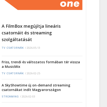
A FilmBox megújítja lineáris
csatornáit és streaming
szolgáltatását
/
2026-05-13
TV CSATORNÁK
Friss, trendi és változatos formában tér vissza
a MusicMix
/
2026-02-25
TV CSATORNÁK
A SkyShowtime új on-demand streaming
csatornákat indít Magyarországon
/
2026-02-03
STREAMING