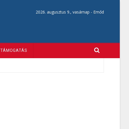
2026. augusztus 9., vasárnap -
Emőd
TÁMOGATÁS