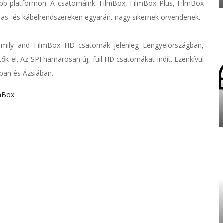
több platformon. A csatornáink: FilmBox, FilmBox Plus, FilmBox
as- és kábelrendszereken egyaránt nagy sikernek örvendenek.
amily and FilmBox HD csatornák jelenleg Lengyelországban,
 el. Az SPI hamarosan új, full HD csatornákat indít. Ezenkívül
ában és Ázsiában.
mBox