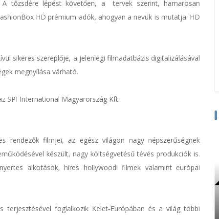
. A tőzsdére lépést követően, a tervek szerint, hamarosan
 FashionBox HD prémium adók, ahogyan a nevük is mutatja: HD
l sikeres szereplője, a jelenlegi filmadatbázis digitalizálásával
ségek megnyílása várható.
az SPI International Magyarország Kft.
es rendezők filmjei, az egész világon nagy népszerűségnek
eműködésével készült, nagy költségvetésű tévés produkciók is.
yertes alkotások, híres hollywoodi filmek valamint európai
és terjesztésével foglalkozik Kelet-Európában és a világ többi