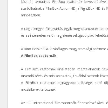
közt új tematikus FilmBox csatornák bevezetésével
startolhatnak a FilmBox Action HD, a FightBox HD és
minőségben.
A cég a lengyel filmgyártás egyik meghatározó és rendkívü
és az interneten való megjelenéssel újabb piaci lehető
A Kino Polska S.A. kizárólagos magyarországi partnere 
A FilmBox csatornák
A FilmBox csatornák kínálatában megtalálhatók nev
örvendő tévé- és minisorozatok, továbbá sztárok közr
A FilmBox csatornák legnagyobb erősségei közé díjn
mozisikerek tartoznak.
Az SPI International filmcsatornák finanszírozásával 