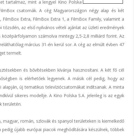
ket tartalmaz, mint a lengyel Kino Polska
sű FilmBox csatornák. A cég Magyarországon négy alap és két
 FilmBox Extra, FilmBox Extra 1, a FilmBox Family, valamint a
 tőzsdén, az első nyilvános vételi ajánlat az üzleti eredmények
is középárfolyamon számolva mintegy 2,5-2,8 milliárd forint. Az
lőreláthatólag március 31-én kerül sor. A cég az elmúlt évben 47
get termelt.
sztésekben és bővítésekben kívánja hasznosítani. A két fő cél
őségben is elérhetőek legyenek. A másik cél pedig, hogy az
sei alapján, új tematikus televíziócsatornákat indítsanak. A minta
ndkívül sikeres modellje. A Kino Polska S.A. jelenleg is az egyik
 területén.
eh, magyar, román, szlovák és spanyol területeken is kiemelkedő
ben pedig újabb európai piacok meghódítására készülnek, többek