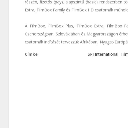
részén, fizetős (pay), alapszintű (basic) rendszerben 
Extra, FilmBox Family és FilmBox HD csatornák műhold
A FilmBox, FilmBox Plus, FilmBox Extra, FilmBox F
Csehországban, Szlovákiában és Magyarországon érhetők
csatornák indítását tervezzük Afrikában, Nyugat-Európ
Címke
SPI International
Fil