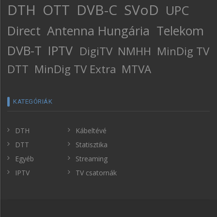
DTH
OTT
DVB-C
SVoD
UPC
Direct
Antenna Hungária
Telekom
DVB-T
IPTV
DigiTV
NMHH
MinDig TV
DTT
MinDig TV Extra
MTVA
KATEGÓRIÁK
DTH
Kábeltévé
DTT
Statisztika
Egyéb
Streaming
IPTV
TV csatornák