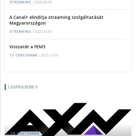
/
2026-02-03
STREAMING
A Canal+ elindítja streaming szolgáltatását
Magyarországon
/
2025-12-01
STREAMING
Visszatér a FEM3
/
2025-11-06
TV CSATORNÁK
LEGFRISSEBB 3
TV CSATORNÁK