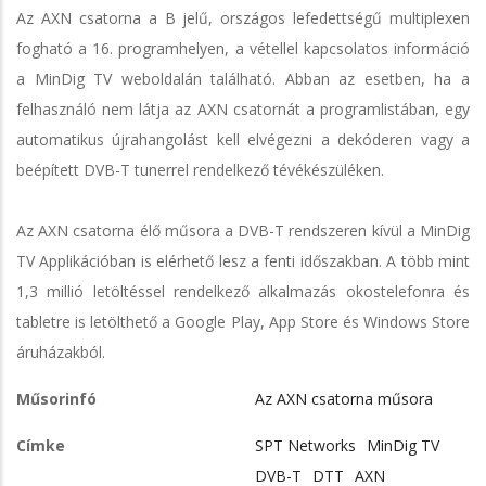
Az AXN csatorna a B jelű, országos lefedettségű multiplexen
fogható a 16. programhelyen, a vétellel kapcsolatos információ
a MinDig TV weboldalán található. Abban az esetben, ha a
felhasználó nem látja az AXN csatornát a programlistában, egy
automatikus újrahangolást kell elvégezni a dekóderen vagy a
beépített DVB-T tunerrel rendelkező tévékészüléken.
Az AXN csatorna élő műsora a DVB-T rendszeren kívül a MinDig
TV Applikációban is elérhető lesz a fenti időszakban. A több mint
1,3 millió letöltéssel rendelkező alkalmazás okostelefonra és
tabletre is letölthető a Google Play, App Store és Windows Store
áruházakból.
Műsorinfó
Az AXN csatorna műsora
Címke
SPT Networks
MinDig TV
DVB-T
DTT
AXN