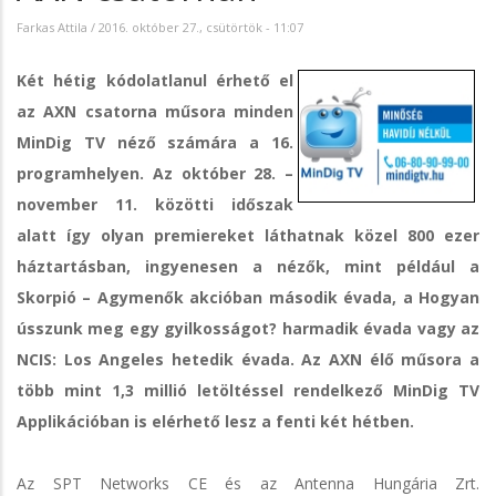
Farkas Attila
/
2016. október 27., csütörtök - 11:07
Két hétig kódolatlanul érhető el
az AXN csatorna műsora minden
MinDig TV néző számára a 16.
programhelyen. Az október 28. –
november 11. közötti időszak
alatt így olyan premiereket láthatnak közel 800 ezer
háztartásban, ingyenesen a nézők, mint például a
Skorpió – Agymenők akcióban második évada, a Hogyan
ússzunk meg egy gyilkosságot? harmadik évada vagy az
NCIS: Los Angeles hetedik évada.
Az AXN élő műsora a
több mint 1,3 millió letöltéssel rendelkező MinDig TV
Applikációban is elérhető lesz a fenti két hétben.
Az SPT Networks CE és az Antenna Hungária Zrt.