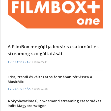
A FilmBox megújítja lineáris csatornáit és
streaming szolgáltatását
/
2026-05-13
TV CSATORNÁK
Friss, trendi és változatos formában tér vissza a
MusicMix
/
2026-02-25
TV CSATORNÁK
A SkyShowtime új on-demand streaming csatornákat
indít Magyarországon