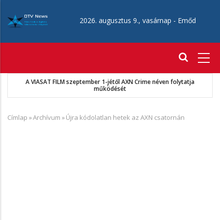
Ugrás
a
2026. augusztus 9., vasárnap -
Emőd
tartalomra
Fő
navigáció
A VIASAT FILM szeptember 1-jétől AXN Crime néven folytatja
működését
Címlap
»
Archívum
»
Újra kódolatlan hetek az AXN csatornán
Morzsa