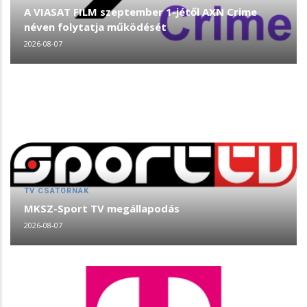
A VIASAT FILM szeptember 1-jétől AXN Crime
néven folytatja működését
2026-08-07
TV CSATORNÁK
MKSZ-Sport TV megállapodás
2026-08-07