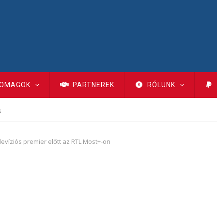
OMAGOK
PARTNEREK
RÓLUNK
s
evíziós premier előtt az RTL Most+-on