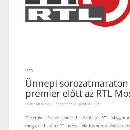
IPTV
Ünnepi sorozatmaraton és
premier előtt az RTL Mo
Farkas Attila
/
2019. december 20., péntek - 16:29
December 24. és január 1. között az RTL Magyarors
megtekinthető az RTL Most+ platformon. A kínálat dece