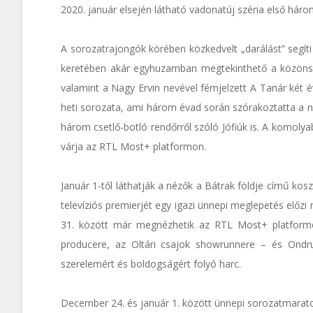
2020. január elsején látható vadonatúj széria első háro
A sorozatrajongók körében közkedvelt „darálást” segí
keretében akár egyhuzamban megtekinthető a közönsé
valamint a Nagy Ervin nevével fémjelzett A Tanár két 
heti sorozata, ami három évad során szórakoztatta a 
három csetlő-botló rendőrről szóló Jófiúk is. A komoly
várja az RTL Most+ platformon.
Január 1-től láthatják a nézők a Bátrak földje című ko
televíziós premierjét egy igazi ünnepi meglepetés előzi
31. között már megnézhetik az RTL Most+ platform
producere, az Oltári csajok showrunnere – és Ondru
szerelemért és boldogságért folyó harc.
December 24. és január 1. között ünnepi sorozatmarato