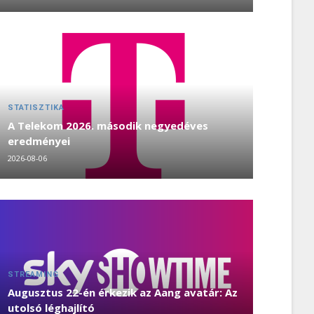
STATISZTIKA
A Telekom 2026. második negyedéves
eredményei
2026-08-06
STREAMING
Augusztus 22-én érkezik az Aang avatár: Az
utolsó léghajlító