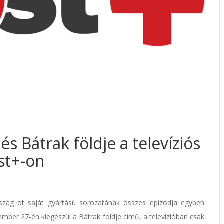
 Bátrak földje a televíziós
st+-on
zág öt saját gyártású sorozatának összes epizódja egyben
mber 27-én kiegészül a Bátrak földje című, a televízióban csak