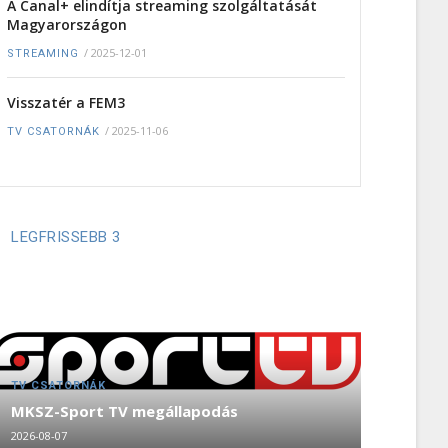
A Canal+ elindítja streaming szolgáltatását
Magyarországon
/
2025-12-01
STREAMING
Visszatér a FEM3
/
2025-11-06
TV CSATORNÁK
LEGFRISSEBB 3
TV CSATORNÁK
MKSZ-Sport TV megállapodás
2026-08-07