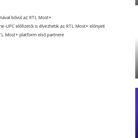
rnával bővül az RTL Most+
-UPC előfizetői is élvezhetik az RTL Most+ előnyeit
L Most+ platform első partnere