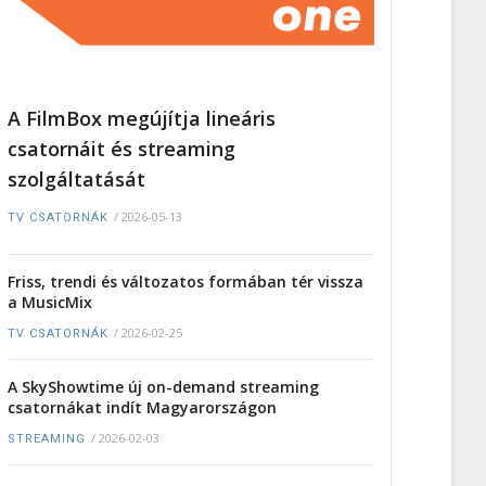
A FilmBox megújítja lineáris
csatornáit és streaming
szolgáltatását
/
2026-05-13
TV CSATORNÁK
Friss, trendi és változatos formában tér vissza
a MusicMix
/
2026-02-25
TV CSATORNÁK
A SkyShowtime új on-demand streaming
csatornákat indít Magyarországon
/
2026-02-03
STREAMING