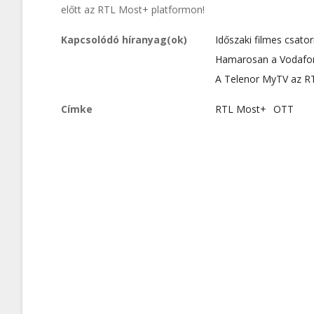
előtt az RTL Most+ platformon!
Kapcsolódó híranyag(ok)
Időszaki filmes csato
Hamarosan a Vodafone
A Telenor MyTV az RT
Címke
RTL Most+
OTT