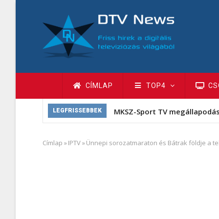
Ugrás
a
tartalomra
Fő
CÍMLAP
TOP4
CS
navigáció
MKSZ-Sport TV megállapodá
LEGFRISSEBBEK
Címlap
»
IPTV
»
Ünnepi sorozatmaraton és Bátrak földje a tel
Morzsa