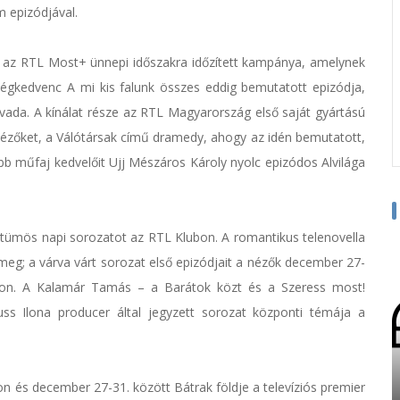
m epizódjával.
ti az RTL Most+ ünnepi időszakra időzített kampánya, amelynek
gkedvenc A mi kis falunk összes eddig bemutatott epizódja,
évada. A kínálat része az RTL Magyarország első saját gyártású
nézőket, a Válótársak című dramedy, ahogy az idén bemutatott,
abb műfaj kedvelőit Ujj Mészáros Károly nyolc epizódos Alvilága
sztümös napi sorozatot az RTL Klubon. A romantikus telenovella
 meg; a várva várt sorozat első epizódjait a nézők december 27-
on. A Kalamár Tamás – a Barátok közt és a Szeress most!
ss Ilona producer által jegyzett sorozat központi témája a
n és december 27-31. között Bátrak földje a televíziós premier